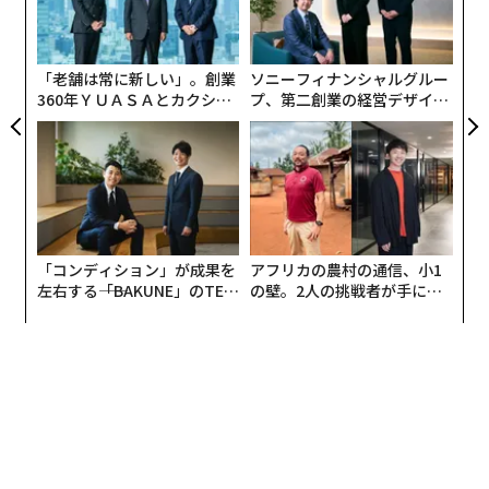
ク
た「
「老舗は常に新しい」。創業
ソニーフィナンシャルグルー
360年ＹＵＡＳＡとカクシン
プ、第二創業の経営デザイン
CEO田尻望が語る、AIを超え
──カギは意志を引き出し、
る人の価値
束ね、共創すること
「コンディション」が成果を
アフリカの農村の通信、小1
左右する――「BAKUNE」のTEN
の壁。2人の挑戦者が手にし
TIALが支える「挑戦者の明
た「次なる武器」
日」