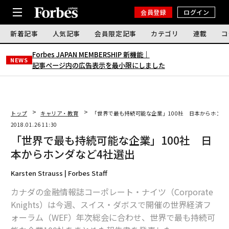
会員登録
ログイン
新着記事
人気記事
会員限定記事
カテゴリ
連載
コ
Forbes JAPAN MEMBERSHIP 新機能｜
NEWS
記事ページ内の広告表示を最小限にしました
トップ
キャリア・教育
「世界で最も持続可能な企業」100社 日本からホンダ
2018.01.26 11:30
「世界で最も持続可能な企業」100社 日
本からホンダなど4社選出
Karsten Strauss | Forbes Staff
カナダの金融情報誌コーポレート・ナイツ（Corporate
Knights）は今週、スイス・ダボスで開催の世界経済フ
ォーラム（WEF）年次総会に合わせ、世界で最も持続可