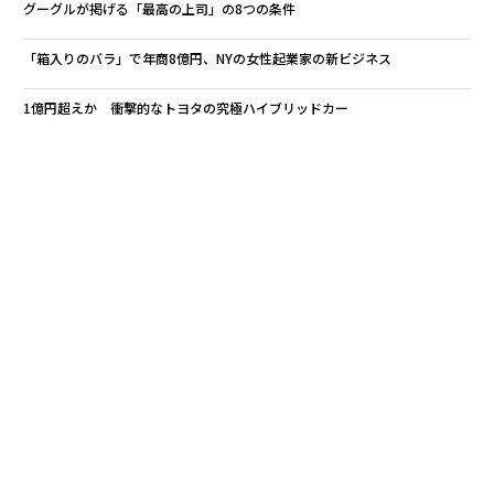
グーグルが掲げる「最高の上司」の8つの条件
「箱入りのバラ」で年商8億円、NYの女性起業家の新ビジネス
1億円超えか 衝撃的なトヨタの究極ハイブリッドカー
Sony/ソニー
東京ビックサイト
eight
パナソニック
タグ：
シスコシステムズ
デル／Dell
タゾ