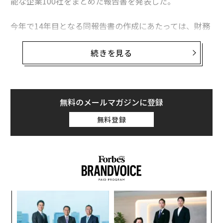
能な企業100社をまとめた報告書を発表した。
今年で14年目となる同報告書の作成にあたっては、財務
報告書や持続可能性報告書などの公開情報が使用され
た。調査対象となったのは、年間売上高が10億ドル（約
続きを見る
1100億円）以上で健全な財務状況にある世界の約6000
社で、あらゆる業界の企業が含まれている。
同誌が分析した主要な要素としては、エネルギーの使用
無料のメールマガジンに登録
状況、炭素排出量、廃棄物、空気浄化などがある。ま
無料登録
た、イノベーションへの支出、納税額、経営陣の多様
性、経営陣の報酬額、取引先供給業者、年金基金の健全
性、安全評価、離職率、持続可能性目標と上級役員の報
酬額の関連性も考慮した。
スパ
挑
のラ
よっ
PA
革