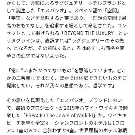
かくして、興和によるラグジュアリーホテルブランドと
して誕生した「エスパシオ」。スペイン語で「空間」
「宇宙」などを意味する言葉であり、「理想の空間で最
高のおもてなし」を追求する場として命名された。コン
セプトとして掲げられる「BEYOND THE LUXURY」とい
うタグラインは、直訳すれば“ラグジュアリーのその先
へ”となるが、その意味するところは必ずしも価格や豪
華さの追求ではないようだ。
「常に“いまだかつてないもの”を意識しています。どこ
かの二番煎じではなく、ほかでは体験できないものをご
提案したい。それが我々の思想であり、哲学です」
その思いを具現化した「エスパシオ」ブランドにおい
て、最初のプロジェクトが2019年ハワイ・ワイキキで開
業した「ESPACIO The Jewel of Waikiki」だ。ワイキキ
ビーチを望む全室オーシャンフロントのホテルは1フロ
アに1室のみで、合計わずか9室。世界屈指のホテル激戦