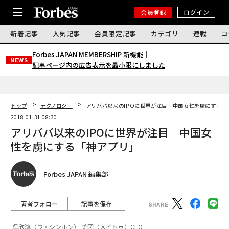
会員登録
ログイン
新着記事
人気記事
会員限定記事
カテゴリ
連載
コ
Forbes JAPAN MEMBERSHIP 新機能｜
NEWS
記事ページ内の広告表示を最小限にしました
トップ
テクノロジー
アリババ以来のIPOに世界が注目 中国女性を虜にする「
2018.01.31 08:30
アリババ以来のIPOに世界が注目 中国女
性を虜にする「神アプリ」
Forbes JAPAN 編集部
著者フォロー
記事を保存
呉欣鴻（ウ・シンホン） 美図（メイトゥ）CEO