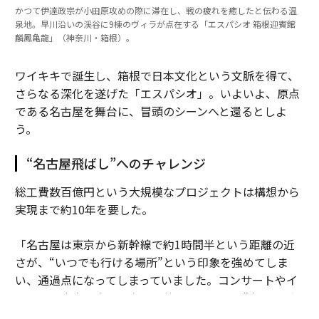
かつて伊達政宗が小田原攻めの際に滞在し、戦の疲れを癒したと伝わる温
泉地。早川沿いの渓谷に9棟のヴィラが点在する「エスパシオ 箱根迎賓館
麟鳳亀龍」（神奈川・箱根）。
ワイキキで誕生し、箱根で日本文化という文脈を得て、
さらなる深化を遂げた「エスパシオ」。いよいよ、原点
である名古屋を舞台に、冒頭のシーンへと還るとしよ
う。
“名古屋飛ばし”へのチャレンジ
総工費数百億円という大規模なプロジェクトは構想から
実現まで約10年を要した。
「名古屋は東京から新幹線で約1時間半という距離の近
さが、“いつでも行ける場所”という印象を強めてしま
い、通過点になってしまっていました。コンサートやイ
ベントも東京や大阪で主に開催されるため、“名古屋飛
ばし”という不名誉な言葉があった時代も。しかし、名