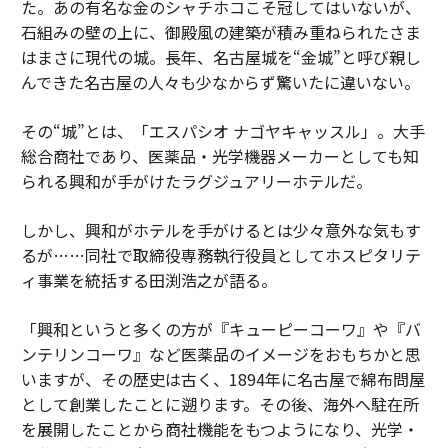
た。あの有名な金のシャチホコこそ冠してはいないが、
石組みの壁の上に、御殿風の建築が積み重ねられたさま
はまさに現代の城。長年、名古屋城を“金城”と呼び親し
んできた名古屋の人々も少なからず驚いたに違いない。
その“城”とは、「エスパシオ ナゴヤキャッスル」。大手
総合商社であり、医薬品・光学機器メーカーとしても知
られる興和が手がけたラグジュアリーホテルだ。
しかし、興和がホテルを手がけるとは少々意外な気もす
るが……同社で取締役専務執行役員としてホスピタリテ
ィ事業を統括する田渕浩之が語る。
「興和というと多くの方が『キューピーコーワ』や『バ
ンテリンコーワ』など医薬品のイメージをおもちかと思
いますが、その歴史は古く、1894年に名古屋で綿布問屋
として創業したことに遡ります。その後、海外へ駐在所
を展開したことから商社機能をもつようになり、光学・