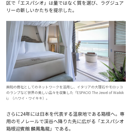
区で「エスパシオ」は量ではなく質を選び、ラグジュア
リーの新しいかたちを提示した。
興和の商社としてのネットワークを活用し、イタリアの大理石やモロッコ
のランプなど世界の美しい品々を収集した「ESPACIO The Jewel of Waikik
i」（ハワイ・ワイキキ）。
さらに24年には日本を代表する温泉地である箱根へ。専
用のモノレールで渓谷へ降りた先に広がる「エスパシオ
箱根迎賓館 麟鳳亀龍」である。