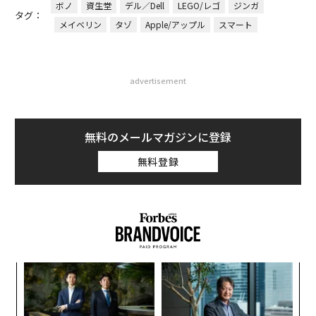
ボノ
資生堂
デル／Dell
LEGO/レゴ
ジンガ
タグ：
メイベリン
タゾ
Apple/アップル
スマート
advertisement
無料のメールマガジンに登録
無料登録
“
オ
ジ
ア