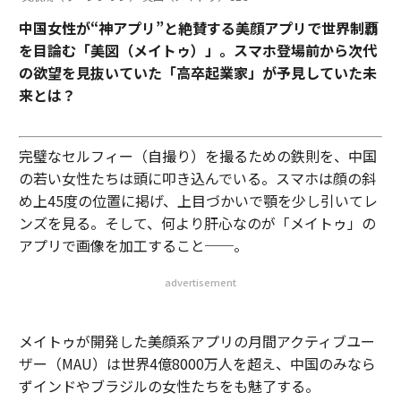
中国女性が“神アプリ”と絶賛する美顔アプリで世界制覇
を目論む「美図（メイトゥ）」。スマホ登場前から次代
の欲望を見抜いていた「高卒起業家」が予見していた未
来とは？
完璧なセルフィー（自撮り）を撮るための鉄則を、中国
の若い女性たちは頭に叩き込んでいる。スマホは顔の斜
め上45度の位置に掲げ、上目づかいで顎を少し引いてレ
ンズを見る。そして、何より肝心なのが「メイトゥ」の
アプリで画像を加工すること──。
advertisement
メイトゥが開発した美顔系アプリの月間アクティブユー
ザー（MAU）は世界4億8000万人を超え、中国のみなら
ずインドやブラジルの女性たちをも魅了する。