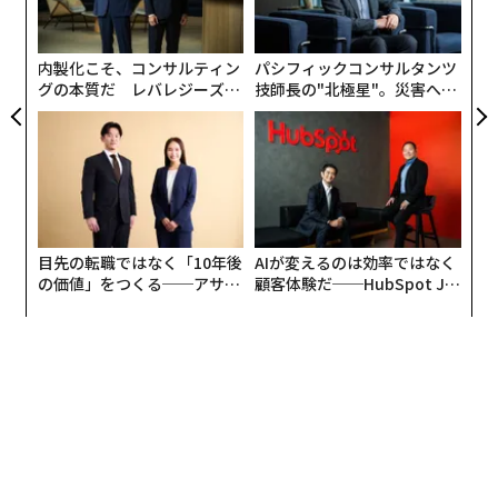
の
た
内製化こそ、コンサルティン
パシフィックコンサルタンツ
グの本質だ レバレジーズが
技師長の"北極星"。災害への
実践する、次世代ファームの
無力感を乗り越え見つけた、
全貌
防災一筋20年の答え
目先の転職ではなく「10年後
AIが変えるのは効率ではなく
の価値」をつくる──アサイ
顧客体験だ──HubSpot Ja
ンの長期伴走型支援とは
panが語る「Grow Better」
な組織のつくり方