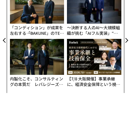
モ
な
術
た
ア
「コンディション」が成果を
〜決断する人のAI〜大規模組
左右する――「BAKUNE」のTEN
織が挑む「AIフル実装」“使
TIALが支える「挑戦者の明
う”企業から“動く”企業へ【N
日」
TTドコモビジネス×PwC】
内製化こそ、コンサルティン
【7/8 大阪開催】事業承継
グの本質だ レバレジーズが
に、経済安全保障という視点
実践する、次世代ファームの
が加わるとき──経営者が問
全貌
われる新たな判断軸
編集＝木内涼子