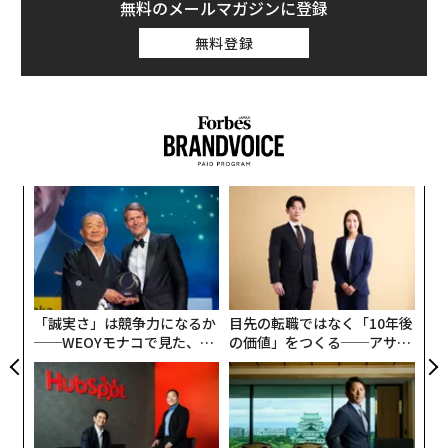
無料のメールマガジンに登録
無料登録
挑
よっ
PA
〈7
ャ
ト
リア
「誠実さ」は競争力になるか
目先の転職ではなく「10年後
UM
──WEOYモナコで見た、く
の価値」をつくる──アサイ
ら寿司の経営哲学
ンの長期伴走型支援とは