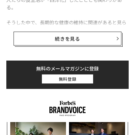
る。
そうした中で、長期的な健康の維持に関連があると見ら
れるものについてはこれまで、さまざまな研究が行われ
てきた。健康の維持や回復に効果があることが科学的に
続きを見る
証明された10の食品を紹介する。
1. コーヒー
無料のメールマガジンに登録
無料登録
伝
る