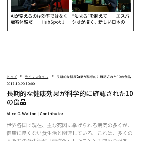
AIが変えるのは効率ではなく
“泊まる”を超えて──エスパ
顧客体験だ──HubSpot Ja
シオが描く、新しい日本のラ
panが語る「Grow Better」
グジュアリー（前編）
な組織のつくり方
トップ
ライフスタイル
長期的な健康効果が科学的に確認された10の食品
2017.10.20 10:00
長期的な健康効果が科学的に確認された10
の食品
Alice G. Walton | Contributor
世界各国で現在、主な死因に挙げられる病気の多くが、
健康に良くない食生活と関連している。これは、多くの
人たちの食生活が「西洋化」したこととも関わりがあ