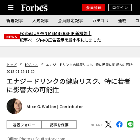
会員登録
ログイン
新着記事
人気記事
会員限定記事
カテゴリ
連載
コ
Forbes JAPAN MEMBERSHIP 新機能｜
NEWS
記事ページ内の広告表示を最小限にしました
トップ
ビジネス
エナジードリンクの健康リスク、特に若者に影響大の可能性
2018.01.19 11:30
エナジードリンクの健康リスク、特に若者
に影響大の可能性
Alice G. Walton | Contributor
著者フォロー
記事を保存
Billion Photos / Shutterstock.com