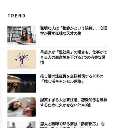
TREND
聡明な人は「物静かという誤解」、心理
学が覆す孤独な天才の像
早起きが「逆効果」の場合も。仕事がで
きる人の生産性を下げる3つの有害な習
慣
推し活の遠征費を全額補償するJCBの
「推し活キャンセル保険」
誠実すぎる人は要注意、恋愛関係を維持
するために欠かせない2つの嘘
恋人と喧嘩で黙る癖は「防衛反応」 心