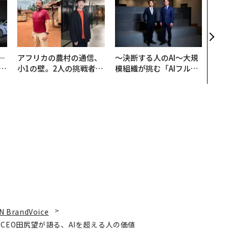
代の
ト、
【M
×P
─
アフリカの農村の通信、
〜決断する人のAI〜大規
E
小1の壁。2人の挑戦者が
模組織が挑む「AIフル実
手にした「次なる武器」
装」“使う”企業から“動
く”企業へ【NTTドコモ
ビジネス×PwC】
N BrandVoice
CEO田尻望が語る、AIを超える人の価値