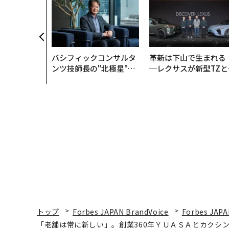
パシフィックコンサルタ
革新は下山で生まれる
ンツ技師長の"北極星"。
─レクサスが新型TZと
災害への無力感を乗り越
Sに込めた「DISCOVE
え見つけた、防災一筋20
R」の哲学
年の答え
トップ
Forbes JAPAN BrandVoice
Forbes JAPA
「老舗は常に新しい」。創業360年ＹＵＡＳＡとカクシン