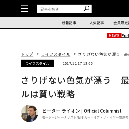
新着記事
人気記事
会員限定
Fo
NEWS
トップ
ライフスタイル
さりげない色気が漂う 最
ライフスタイル
2017.12.17 12:00
さりげない色気が漂う 
ルは賢い戦略
ピーター ライオン | Official Columnist
モータージャーナリスト/日本カー・オブ・ザ・イヤー賞選考