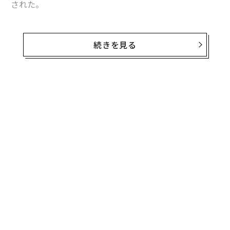
された。
同賞はカナダ・トロントに拠点を置く非営利団体「ワー
ルド・カー・アワーズ（WCA）」が主催。総合部門のほ
続きを見る
か、環境性能や都市性、デザイン、性能などを基準とす
る合計6つのカテゴリーで、最も優れた車を選び、表彰
する。
環境性能についてこの一年、メディアで最も数多く名前
が取り上げられたのは電気自動車のシボレー「ボルト」
とテスラ「モデルX」だったかもしれない。だが、その
性能で最も優れた車を称える「ワールド・グリーン・カ
ー」に選ばれたのは、トヨタの「プリウス・プライム
（プリウスPHV）」だった。トヨタは昨年も、「MIRAI
（ミライ）」で同賞の栄誉に輝いている。
無料のメールマガジンに登録