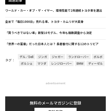
関連記事
ワールド・カー・オブ・ザ・イヤー、環境性能で2年連続トヨタ車を選出
全米で「毎日1000台」売れる車、トヨタ・カムリが大変身
「買うべきではない車」新型10モデル、今年も複数調査から決定
「世界一の富豪」だった日本人とは？ 長者番付に関する12のトリビア
デル／Dell
ジンガ
ジャガー
ランドローバー
ボルボ
タグ：
ポルシェ
マツダ
レンジローバー
BMW
ディーゼル
advertisement
無料のメールマガジンに登録