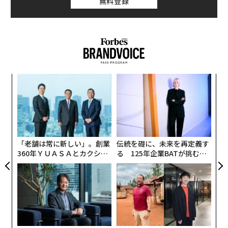
無料登録
ナ併
内
k」
グ
ック
実
〈7
由
全
ャ
ト
リア
「老舗は常に新しい」。創業
伝統を礎に、未来を再定義す
UM
360年ＹＵＡＳＡとカクシン
る 125年企業BATが挑むス
CEO田尻望が語る、AIを超え
モークレスな未来
る人の価値