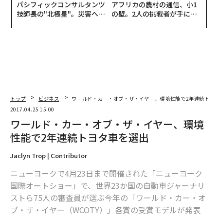
パシフィックコンサルタンツ
アフリカの農村の通信、小1
技師長の"北極星"。災害への
の壁。2人の挑戦者が手にし
無力感を乗り越え見つけた、
た「次なる武器」
防災一筋20年の答え
トップ
ビジネス
ワールド・カー・オブ・ザ・イヤー、環境性能で2年連続トヨ
2017.04.25 15:00
ワールド・カー・オブ・ザ・イヤー、環境
性能で2年連続トヨタ車を選出
Jaclyn Trop | Contributor
ニューヨークで4月23日まで開催された「ニューヨーク
国際オートショー」で、世界23か国の自動車ジャーナリ
ストら75人の審査員が選ぶ今年の「ワールド・カー・オ
ブ・ザ・イヤー（WCOTY）」各賞の受賞モデルが発表