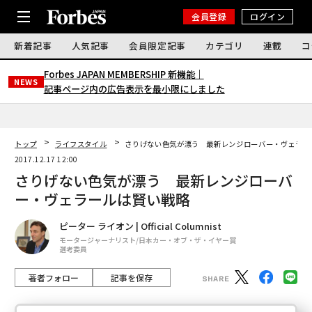
会員登録
ログイン
新着記事
人気記事
会員限定記事
カテゴリ
連載
コ
Forbes JAPAN MEMBERSHIP 新機能｜
NEWS
記事ページ内の広告表示を最小限にしました
トップ
ライフスタイル
さりげない色気が漂う 最新レンジローバー・ヴェラー
2017.12.17 12:00
さりげない色気が漂う 最新レンジローバ
ー・ヴェラールは賢い戦略
ピーター ライオン | Official Columnist
モータージャーナリスト/日本カー・オブ・ザ・イヤー賞
選考委員
著者フォロー
記事を保存