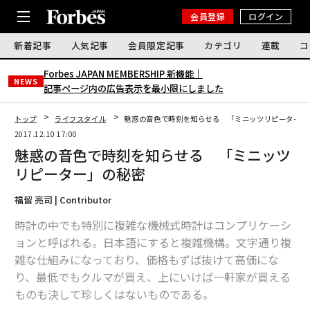
会員登録
ログイン
新着記事
人気記事
会員限定記事
カテゴリ
連載
コ
Forbes JAPAN MEMBERSHIP 新機能｜
NEWS
記事ページ内の広告表示を最小限にしました
トップ
ライフスタイル
魅惑の音色で時刻を知らせる 「ミニッツリピーター」
2017.12.10 17:00
魅惑の音色で時刻を知らせる 「ミニッツ
リピーター」の秘密
福留 亮司 | Contributor
時計の中でも特別に複雑な機械式時計はコンプリケーシ
ョンと呼ばれる。日本語にすると複雑機構。文字通り複
雑な仕組みになっており、価格もずば抜けて高価にな
り、最低でもクルマが買え、上にいけば一軒家が買える
ものも決して珍しくはないものである。