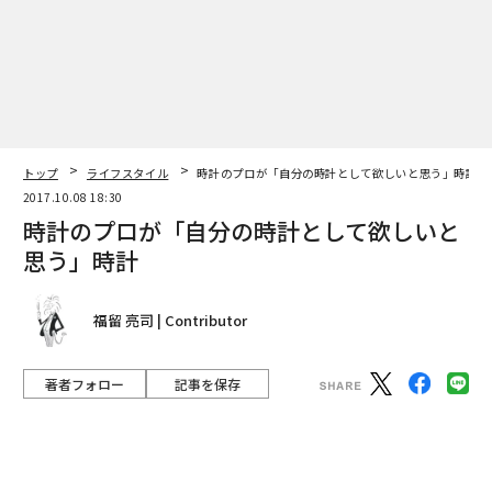
を利用することを考えたということだ。
それに、その不思議さと可憐な音は、18世紀の懐中時計
の時代から、上流階級の人たちを魅了してきたというこ
ともある。
この音響系には、このリピーターとよく似た機構の「ソ
トップ
ライフスタイル
時計のプロが「自分の時計として欲しいと思う」時計
ヌリ」というものもある。仏語で時警を意味するのだ
2017.10.08 18:30
が、これはあらかじめ決められた間隔で自動的に鐘を鳴
時計のプロが「自分の時計として欲しいと
らすもので、毎正時や15分ごとに音を鳴らしてくれる。
思う」時計
また、ウエストミンスター・チャイムのような複雑な音
色を奏でるものもある。
福留 亮司 | Contributor
時刻を知りたいのであればスマートフォンを見ればい
著者フォロー
記事を保存
い、という時代にあって、腕時計の価値を揺るがず伝え
てくれるのがコンプリケーション。そのなかでも、もっ
photographs by Kazuya Aoki illustration by Adam Cruft
とも優雅で、時を愉しませてくれる機構が、この「ミニ
かつて世界一のクロノグラフメーカーと謳われたミネル
ッツリピーター」なのである。