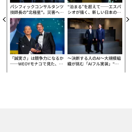
ー機構を作動させるためのスライドを操作すると、まず
パシフィックコンサルタンツ
“泊まる”を超えて──エスパ
時単位のゴングが5回、ついで15分単位のゴングが1回、
技師長の"北極星"。災害への
シオが描く、新しい日本のラ
最後に分単位のゴングが5回鳴り、現時刻を知らせるの
無力感を乗り越え見つけた、
グジュアリー（前編）
である。
防災一筋20年の答え
そして、その音は「シ」と「ソ」で構成されており、5
時20分だと「ソソソソソ、シソ、シシシシシ」と鳴る。
「誠実さ」は競争力になるか
〜決断する人のAI〜大規模組
なぜこのような機構が作られたのかというと、懐中時計
──WEOYモナコで見た、く
織が挑む「AIフル実装」“使
の時代、つまり19世紀以前の社会的事情が大きく関わっ
ら寿司の経営哲学
う”企業から“動く”企業へ【N
てくる。
TTドコモビジネス×PwC】
当時は、もちろん電気はなくランプの時代。それでも街
灯があるところはいいのだが、少ない場所になると陽が
暮れればすぐに闇が訪れ、時計が表示する時刻を読み取
ることができないことが多かった。夜光塗料が普及した
のはもっと後のことになるし、夜が暗闇ではなくなった
のは、20世紀に入ってからのことになる。だから、聴覚