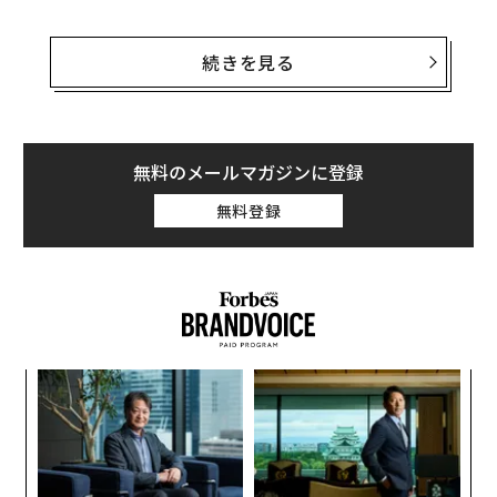
そんなコンプリケーションにも類型がある。大きくいえ
ば「音響系」と「表示系」に分けられ、これに、ここ数
続きを見る
年よく話題となる「トゥールビヨン」などが加わる。
その音響系の代表が「ミニッツリピーター」と呼ばれる
もので、音を鳴らして時刻を知らせる機構を備えた時計
無料のメールマガジンに登録
である。
無料登録
「ミニッツリピーター」は、すでに指針が表示した時刻
を、再び今度は音で知らせることから付けられた呼び名
で、ケース側面のスライドレバーやボタンを操作するこ
とで、ケース内部のハンマーがゴングを叩き、音階の異
なる2つの音が奏でる数で、その時の時刻を伝えてくれ
小1
「
る。
にし
3
C
“
基本的に、時単位、15分単位、分単位で時刻を報じる機
る
オ
能を持っており、たとえば、5時20分の場合、リピータ
ジ