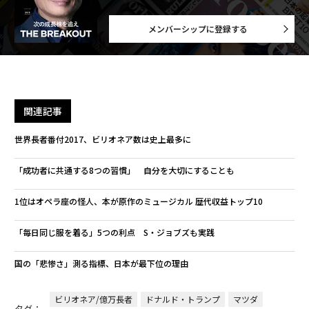
メンバーシップに登録する
関連記事
世界長者番付2017、ビリオネア数は史上最多に
「成功者に共通する8つの習慣」 自分を大切にすることも
1位はオペラ座の怪人、本が原作のミュージカル 歴代収益トップ10
「毎日同じ服を着る」5つの利点 S・ジョブズも実践
国の「悲惨さ」測る指標、日本が最下位の理由
ビリオネア/億万長者
ドナルド・トランプ
マツダ
タグ：