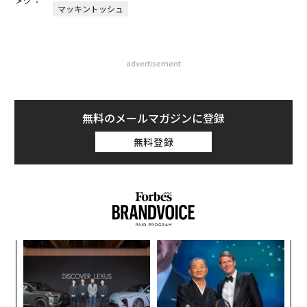
マッキントッシュ
advertisement
無料のメールマガジンに登録
無料登録
ンツ
エ
への
設オ
た、
が
ア
が
の