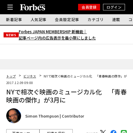
会員登録
ログイン
新着記事
人気記事
会員限定記事
カテゴリ
連載
コ
Forbes JAPAN MEMBERSHIP 新機能｜
NEWS
記事ページ内の広告表示を最小限にしました
トップ
ビジネス
NYで相次ぐ映画のミュージカル化 「青春映画の傑作」が3月
2017.12.09 09:00
NYで相次ぐ映画のミュージカル化 「青春
映画の傑作」が3月に
Simon Thompson | Contributor