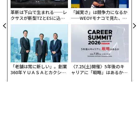
た
革新は下山で生まれる──レ
「誠実さ」は競争力になるか
クサスが新型TZとESに込め
──WEOYモナコで見た、く
た「DISCOVER」の哲学
ら寿司の経営哲学
「老舗は常に新しい」。創業
〈7.25(土)開催〉5年後のキ
360年ＹＵＡＳＡとカクシン
ャリアに「戦略」はあるか。
CEO田尻望が語る、AIを超え
トップエグゼクティブのキャ
る人の価値
リアに触れる1日│CAREER S
UMMIT 2026