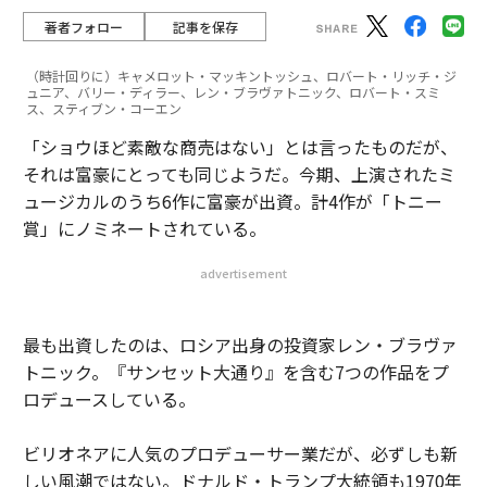
著者フォロー
記事を保存
（時計回りに）キャメロット・マッキントッシュ、ロバート・リッチ・ジ
ュニア、バリー・ディラー、レン・ブラヴァトニック、ロバート・スミ
ス、スティブン・コーエン
「ショウほど素敵な商売はない」とは言ったものだが、
それは富豪にとっても同じようだ。今期、上演されたミ
ュージカルのうち6作に富豪が出資。計4作が「トニー
賞」にノミネートされている。
advertisement
最も出資したのは、ロシア出身の投資家レン・ブラヴァ
トニック。『サンセット大通り』を含む7つの作品をプ
ロデュースしている。
ビリオネアに人気のプロデューサー業だが、必ずしも新
しい風潮ではない。ドナルド・トランプ大統領も1970年