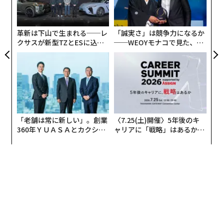
の
た
革新は下山で生まれる──レ
「誠実さ」は競争力になるか
クサスが新型TZとESに込め
──WEOYモナコで見た、く
た「DISCOVER」の哲学
ら寿司の経営哲学
「老舗は常に新しい」。創業
〈7.25(土)開催〉5年後のキ
360年ＹＵＡＳＡとカクシン
ャリアに「戦略」はあるか。
CEO田尻望が語る、AIを超え
トップエグゼクティブのキャ
る人の価値
リアに触れる1日│CAREER S
UMMIT 2026