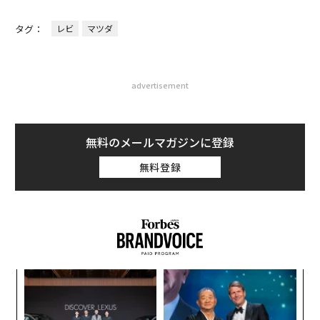
タグ：
レビ
マツダ
advertisement
無料のメールマガジンに登録
無料登録
ンツ
エ
への
設オ
た、
が
ア
が