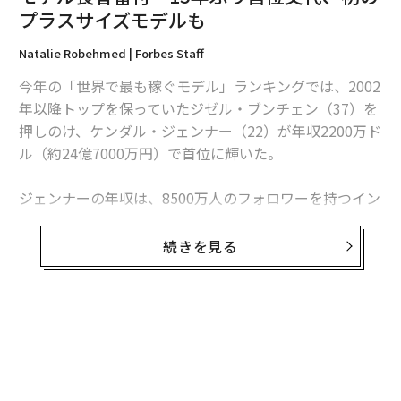
プラスサイズモデルも
編集＝上田裕資
Natalie Robehmed | Forbes Staff
今年の「世界で最も稼ぐモデル」ランキングでは、2002
年以降トップを保っていたジゼル・ブンチェン（37）を
2026年9月号発売中
押しのけ、ケンダル・ジェンナー（22）が年収2200万ド
ル（約24億7000万円）で首位に輝いた。
最新号の購入はこちらから
ジェンナーの年収は、8500万人のフォロワーを持つイン
スタグラムでの広告契約のおかげで自己最高額に増加。
メンバーシップに登録する
広告主には、エスティローダーやラペルラ、アディダス
続きを見る
などが含まれる。
モデル業以外の収入源としてはこのほか、家族と共に出
演するリアリティー番組への出演料、妹のカイリー・ジ
関連記事
ェンナーと共同で立ち上げた衣料品ブランド「ケンダル
モデル長者番付 15年ぶり首位交代、初のプラスサイズモデルも
＋カイリー」などがある。