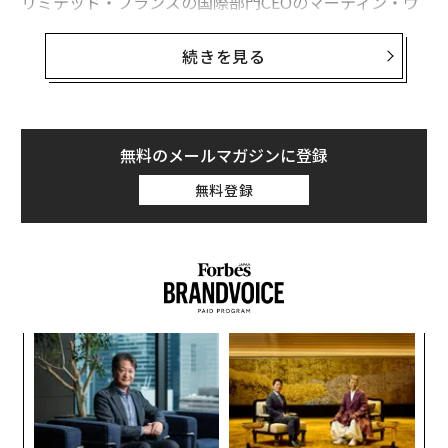
リミテッド・ブランズの国際部門CEOのマーティン・ウ
ォーターズは先日の投資家らとの会合で「中国市場を最
重要視している」と述べた。同社は今年、上海に最初の
続きを見る
旗艦店をオープンしたが、北京や香港の繁華街にも店舗
の開設を計画中だ。香港の店はかつて「フォーエバー2
1」が旗艦店を置いていたスペースだ。
無料のメールマガジンに登録
ウォーターズによると、2018年にヴィクトリアズ・シー
無料登録
クレットは中国内の店を18店舗にまで増やす予定だ。ま
た、香水や化粧品に特化した店舗を、空港などに約40店
舗展開する計画もある。「これが実現すれば年間3億500
0万ドルから4億ドルの売上を新たに生み出せる」と彼は
いう。
A
顧客
pa
〈7
な
ャ
ト