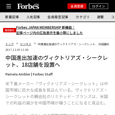
会員登録
ログイン
新着記事
人気記事
会員限定記事
カテゴリ
連載
コ
Forbes JAPAN MEMBERSHIP 新機能｜
NEWS
記事ページ内の広告表示を最小限にしました
トップ
ビジネス
中国進出加速のヴィクトリアズ・シークレット、18店舗を設
2017.12.05 11:00
中国進出加速のヴィクトリアズ・シークレ
ット、18店舗を設置へ
Pamela Ambler | Forbes Staff
米下着メーカー「ヴィクトリアズ・シークレット」は中
国市場に巨大な成長を見込んでいる。ヴィクトリアズ・
シークレットの親会社のリミテッド・ブランズは、米国
での利益の減少を中国市場が補うことになると見込む。