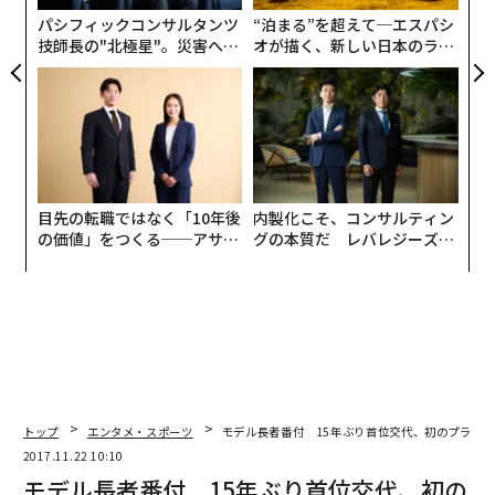
リア
パシフィックコンサルタンツ
“泊まる”を超えて─エスパシ
UM
技師長の"北極星"。災害への
オが描く、新しい日本のラグ
無力感を乗り越え見つけた、
ジュアリー（中編）
防災一筋20年の答え
目先の転職ではなく「10年後
内製化こそ、コンサルティン
の価値」をつくる──アサイ
グの本質だ レバレジーズが
ンの長期伴走型支援とは
実践する、次世代ファームの
全貌
トップ
エンタメ・スポーツ
モデル長者番付 15年ぶり首位交代、初のプラス
2017.11.22 10:10
モデル長者番付 15年ぶり首位交代、初の