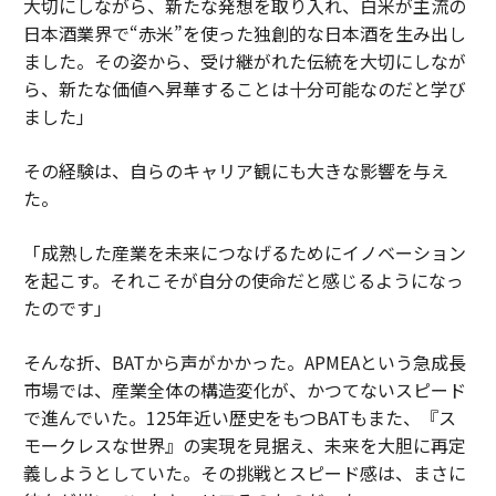
大切にしながら、新たな発想を取り入れ、白米が主流の
日本酒業界で“赤米”を使った独創的な日本酒を生み出し
ました。その姿から、受け継がれた伝統を大切にしなが
ら、新たな価値へ昇華することは十分可能なのだと学び
ました」
その経験は、自らのキャリア観にも大きな影響を与え
た。
「成熟した産業を未来につなげるためにイノベーション
を起こす。それこそが自分の使命だと感じるようになっ
たのです」
そんな折、BATから声がかかった。APMEAという急成長
市場では、産業全体の構造変化が、かつてないスピード
で進んでいた。125年近い歴史をもつBATもまた、『ス
モークレスな世界』の実現を見据え、未来を大胆に再定
義しようとしていた。その挑戦とスピード感は、まさに