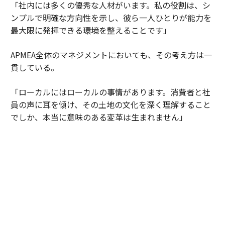
「社内には多くの優秀な人材がいます。私の役割は、シ
ンプルで明確な方向性を示し、彼ら一人ひとりが能力を
最大限に発揮できる環境を整えることです」
APMEA全体のマネジメントにおいても、その考え方は一
貫している。
「ローカルにはローカルの事情があります。消費者と社
員の声に耳を傾け、その土地の文化を深く理解すること
でしか、本当に意味のある変革は生まれません」
自身の役割を問うと、彼女は興味深い表現を用いた。
「私は管理者というよりも、未来に向けたアンバサダー
なのかもしれません。人の声に耳を傾け、人に権限を渡
し、当事者意識を育む。人々が前向きに変化し、各市場
の可能性を解き放てる環境をつくる。それが私の役割で
す」