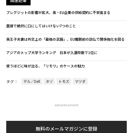
関連記事
ブレグジットの影響が拡大、英・EU企業の供給契約に不安高まる
面接で絶対に口にしてはいけない7つのこと
英王子夫妻は外交上の「最強の武器」、EU離脱前の訪仏で関係強化を図る
アジアのトップ大学ランキング 日本が入選校数で1位に
使うほどに味が出る、「リモワ」のケースの魅力
タグ：
デル／Dell
タゾ
トモズ
マツダ
advertisement
無料のメールマガジンに登録