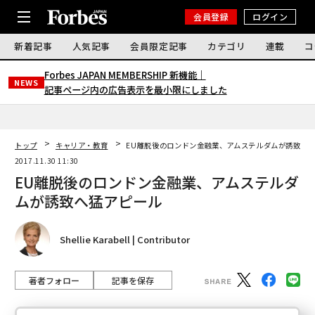
会員登録
ログイン
新着記事
人気記事
会員限定記事
カテゴリ
連載
コ
Forbes JAPAN MEMBERSHIP 新機能｜
NEWS
記事ページ内の広告表示を最小限にしました
トップ
キャリア・教育
EU離脱後のロンドン金融業、アムステルダムが誘致へ
2017.11.30 11:30
EU離脱後のロンドン金融業、アムステルダ
ムが誘致へ猛アピール
Shellie Karabell | Contributor
著者フォロー
記事を保存