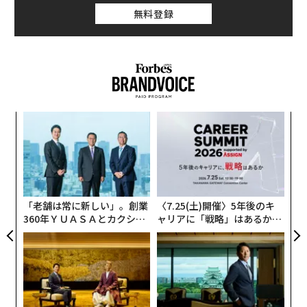
無料登録
ンツ
挑
への
よっ
た、
PA
目
の
ン
「老舗は常に新しい」。創業
〈7.25(土)開催〉5年後のキ
360年ＹＵＡＳＡとカクシン
ャリアに「戦略」はあるか。
CEO田尻望が語る、AIを超え
トップエグゼクティブのキャ
る人の価値
リアに触れる1日│CAREER S
UMMIT 2026