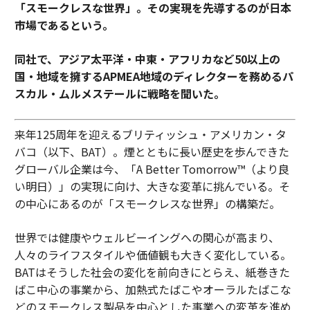
「スモークレスな世界」。その実現を先導するのが日本
市場であるという。
同社で、アジア太平洋・中東・アフリカなど50以上の
国・地域を擁するAPMEA地域のディレクターを務めるパ
スカル・ムルメステールに戦略を聞いた。
来年125周年を迎えるブリティッシュ・アメリカン・タ
バコ（以下、BAT）。煙とともに長い歴史を歩んできた
グローバル企業は今、「A Better Tomorrow™（より良
い明日）」の実現に向け、大きな変革に挑んでいる。そ
の中心にあるのが「スモークレスな世界」の構築だ。
世界では健康やウェルビーイングへの関心が高まり、
人々のライフスタイルや価値観も大きく変化している。
BATはそうした社会の変化を前向きにとらえ、紙巻きた
ばこ中心の事業から、加熱式たばこやオーラルたばこな
どのスモークレス製品を中心とした事業への変革を進め