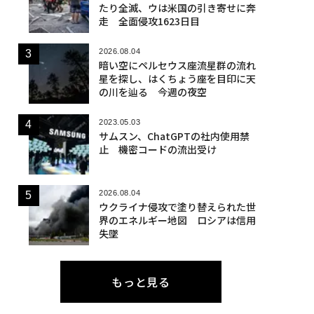
たり全滅、ウは米国の引き寄せに奔
走 全面侵攻1623日目
2026.08.04
暗い空にペルセウス座流星群の流れ
星を探し、はくちょう座を目印に天
の川を辿る 今週の夜空
2023.05.03
サムスン、ChatGPTの社内使用禁
止 機密コードの流出受け
2026.08.04
ウクライナ侵攻で塗り替えられた世
界のエネルギー地図 ロシアは信用
失墜
もっと見る