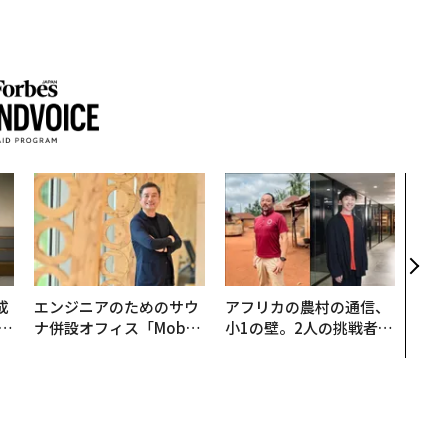
伝統
義す
が挑
来
成
エンジニアのためのサウ
アフリカの農村の通信、
ナ併設オフィス「Mobiu
小1の壁。2人の挑戦者が
る
s Park」がオープン──
手にした「次なる武器」
タマディックが健康経営
を徹底する理由