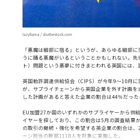
lazyllama / shutterstock.com
「悪魔は細部に宿る」というが、あらゆる細部に
うに踊る悪魔がいるということかもしれない。先
ト）問題という悪夢に付きまとわれる英国には、
英国勅許調達供給協会（CIPS）が今年9～10月
が、サプライチェーンから英国企業を外す計画を
した計画があると答えた企業の割合は44％だっ
EU加盟27か国のいずれかのサプライヤーから供
イヤーを探しており、この割合は5月の調査結果か
の取引の継続・強化を希望する英企業の割合は、2
ーン担当の幹部1118人を対象に実施した。