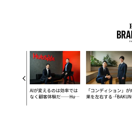
AIが変えるのは効率では
「コンディション」が
なく顧客体験だ──Hub
果を左右する――「BAKUN
Spot Japanが語る「Gr
E」のTENTIALが支え
ow Better」な組織のつ
「挑戦者の明日」
くり方