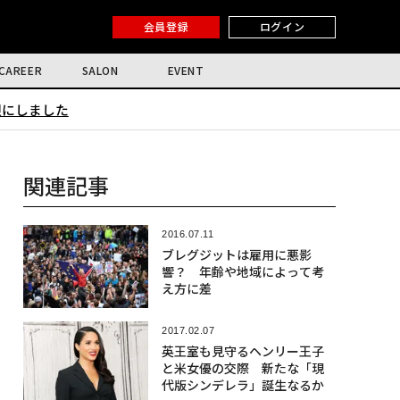
会員登録
ログイン
CAREER
SALON
EVENT
限にしました
関連記事
2016.07.11
ブレグジットは雇用に悪影
響？ 年齢や地域によって考
え方に差
2017.02.07
英王室も見守るヘンリー王子
と米女優の交際 新たな「現
代版シンデレラ」誕生なるか