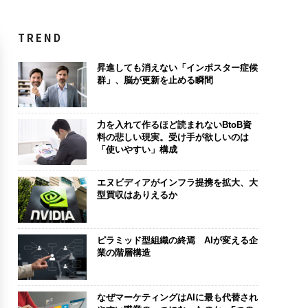
TREND
昇進しても消えない「インポスター症候
群」、脳が更新を止める瞬間
力を入れて作るほど読まれないBtoB資
料の悲しい現実。受け手が欲しいのは
「使いやすい」構成
エヌビディアがインフラ提携を拡大、大
型買収はありえるか
ピラミッド型組織の終焉 AIが変える企
業の階層構造
なぜマーケティングはAIに最も代替され