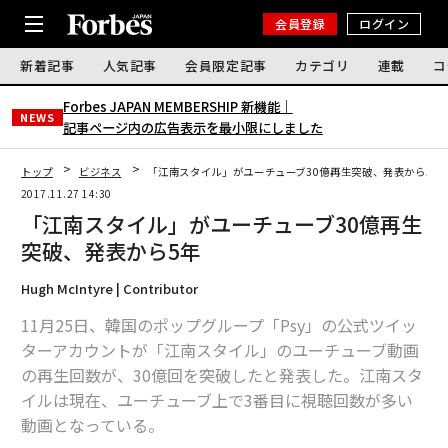
会員登録
ログイン
新着記事
人気記事
会員限定記事
カテゴリ
連載
コ
Forbes JAPAN MEMBERSHIP 新機能｜
NEWS
記事ページ内の広告表示を最小限にしました
トップ
ビジネス
「江南スタイル」がユーチューブ30億再生突破、発表から5年
2017.11.27 14:30
「江南スタイル」がユーチューブ30億再生
突破、発表から5年
Hugh McIntyre | Contributor
11月25日、韓国のポップグループ「Psy」の公式ツイッ
ターアカウントが「江南スタイル」のユーチューブ動画
の再生回数が、30億回を突破したと発表した。江南スタ
イルは現在、ユーチューブ上で3番目に視聴回数が多い
動画となっている。