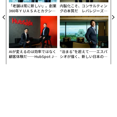
「老舗は常に新しい」。創業
内製化こそ、コンサルティン
360年ＹＵＡＳＡとカクシン
グの本質だ レバレジーズが
CEO田尻望が語る、AIを超え
実践する、次世代ファームの
る人の価値
全貌
AIが変えるのは効率ではなく
“泊まる”を超えて──エスパ
顧客体験だ──HubSpot Ja
シオが描く、新しい日本のラ
panが語る「Grow Better」
グジュアリー（前編）
な組織のつくり方
編集＝上田裕資