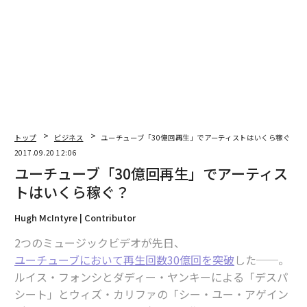
2026年9月号発売中
最新号の購入はこちらから
メンバーシップに登録する
トップ
ビジネス
ユーチューブ「30億回再生」でアーティストはいくら稼ぐ？
2017.09.20 12:06
ユーチューブ「30億回再生」でアーティス
トはいくら稼ぐ？
関連記事
Hugh McIntyre | Contributor
ユーチューブ「30億回再生」でアーティストはいくら稼ぐ？
2つのミュージックビデオが先日、
ユーチューブにおいて再生回数30億回を突破
した──。
外国人にとって危険な10の旅先、特に女性は要警戒の各国
ルイス・フォンシとダディー・ヤンキーによる「デスパ
シート」とウィズ・カリファの「シー・ユー・アゲイン
「ストリーミング時代」にチャート上位になるための秘策