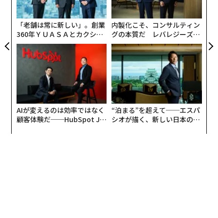
た
「老舗は常に新しい」。創業
内製化こそ、コンサルティン
360年ＹＵＡＳＡとカクシン
グの本質だ レバレジーズが
CEO田尻望が語る、AIを超え
実践する、次世代ファームの
る人の価値
全貌
AIが変えるのは効率ではなく
“泊まる”を超えて──エスパ
顧客体験だ──HubSpot Ja
シオが描く、新しい日本のラ
panが語る「Grow Better」
グジュアリー（前編）
な組織のつくり方