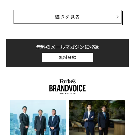
現在の1位はルイス・フォンシの「Despacito」で
8月に30億回を突破した
後、今では44億回を超えてい
続きを見る
る。2位はウィズ・カリファの「See You Again」で再生
回数は約32億3000万回に及んでいる。
江南スタイルがリリースされたのは2012年7月のこと。
無料のメールマガジンに登録
江南（カンナム）はソウルの富裕層が多く暮らすことで
無料登録
知られる地区で、動画内で披露される“乗馬ダンス”は、
乗馬に親しむ上流階級の子女たちを皮肉ったものだ。
パ
技
無
ア
防
の
た