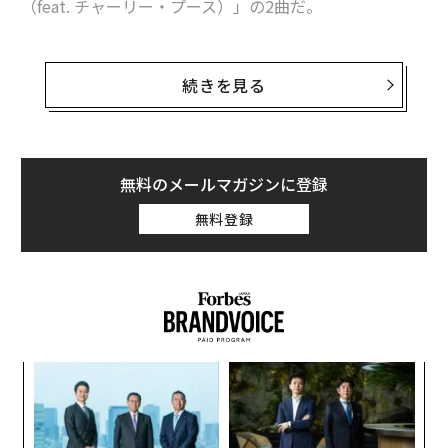
（feat. チャーリー・プース）」の2曲だ。
ユーチューブの「意外な機能」12選 キッズ専用アプリも
30億回という途方もない再生回数から、一体どれほどの
コンドーム不要、男性用「避妊ジェル」 製薬会社らは反発
利益をアーティストらは受け取るのだろう。調査企業So
続きを見る
cialBladeのデータによると、ユーチューブでの1000回
タグ：
YouTube
ジャスティン・ビーバー
ウィズ・カリファ
再生は25セントから4ドルの広告収入をもたらすとい
う。
無料のメールマガジンに登録
この指標で計算すると「デスパシート」や「シー・ユ
advertisement
無料登録
ー・アゲイン」、さらに「江南スタイル」等の楽曲は75
万ドルから1200万ドル（約13億円）の範囲の利益を生み
出したことになる。金額の幅があまりにも広いことに驚
かされるが、過去最大の再生回数を記録した動画であれ
ば100万ドルを突破していることは十分想定できる。実
際の数字は75万ドルから1200万ドルのレンジの中央から
パ
やや下側と推定される。
技
無
ア
防
の