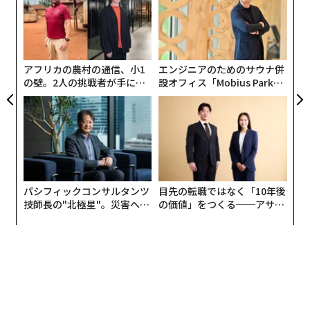
T
A
日
顧客
pa
な
アフリカの農村の通信、小1
エンジニアのためのサウナ併
の壁。2人の挑戦者が手にし
設オフィス「Mobius Park」
た「次なる武器」
がオープン──タマディック
が健康経営を徹底する理由
パシフィックコンサルタンツ
目先の転職ではなく「10年後
技師長の"北極星"。災害への
の価値」をつくる──アサイ
無力感を乗り越え見つけた、
ンの長期伴走型支援とは
防災一筋20年の答え
編集＝上田裕資