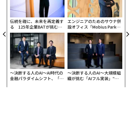
ア
の
た
伝統を礎に、未来を再定義す
エンジニアのためのサウナ併
る 125年企業BATが挑むス
設オフィス「Mobius Park」
モークレスな未来
がオープン──タマディック
が健康経営を徹底する理由
〜決断する人のAI〜AI時代の
〜決断する人のAI〜大規模組
金融パラダイムシフト、「超
織が挑む「AIフル実装」“使
個別化」の核心 【MUFG×ウ
う”企業から“動く”企業へ【N
ェルスナビ×PwC】
TTドコモビジネス×PwC】