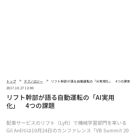
編集＝上田裕資
2026年9月号発売中
トップ
テクノロジー
リフト幹部が語る自動運転の「AI実用化」 4つの課題
最新号の購入はこちらから
2017.10.27 12:00
リフト幹部が語る自動運転の「AI実用
メンバーシップに登録する
化」 4つの課題
配車サービスのリフト（Lyft）で機械学習部門を率いる
Gil Arditiは10月24日のカンファレンス「VB Summit 20