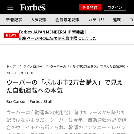
会員登録
ログイン
新着記事
人気記事
会員限定記事
カテゴリ
連載
コ
Forbes JAPAN MEMBERSHIP 新機能｜
NEWS
記事ページ内の広告表示を最小限にしました
トップ
テクノロジー
ウーバーの「ボルボ車2万台購入」で見えた自動運転への
2017.11.21 14:30
ウーバーの「ボルボ車2万台購入」で見え
た自動運転への本気
Biz Carson | Forbes Staff
ウーバーは自動運転の実用化に向けたレースから降りた
訳ではないようだ。ウーバーは今年、自動運転分野で競
合のウェイモから訴えられ、幹部のアンソニー・レバン