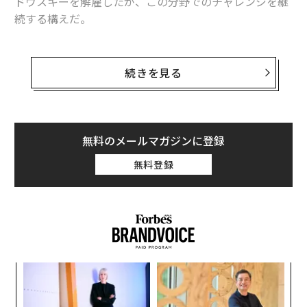
ドウスキーを解雇したが、この分野でのチャレンジを継
続する構えだ。
11月20日、ウーバーはボルボから自動運転技術が搭載可
能なSUV車両「Volvo XC90」を2019年から2021年にか
続きを見る
けて、数万台購入するとアナウンスした。ウーバー側の
担当者、Jeff Millerは「想定する購入台数は2万4000台
程度になる」と述べており、購入金額は19億ドル（約21
40億円）以上にのぼるとフィナンシャルタイムズは試算
無料のメールマガジンに登録
している。
無料登録
ただし、Millerは「購入ボリュームはテクノロジーの発
展状況によって大幅に変わる可能性もある。また、当局
の法規制の在り方にも左右される。今回の契約で重要な
のは、状況に応じて購入台数を大幅に増減可能な点だ」
と述べた。
な
術
た
ア