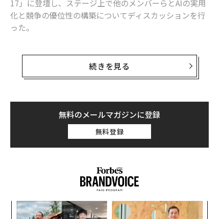
17」に登壇し、ステージ上で他のメンバーらとAIの実用
関連記事
化と競争の優位性の構築についてディスカッションを行
全米で「毎日1000台」売れる車、トヨタ・カムリが大変身
った。
仕事にまい進したい人が手放すべき6つの有害な「癖」
リフトは先日、グーグルなどから新たに10億ドル（約11
36億円）を調達したことを発表した。リフトでは、AIの
続きを見る
ネズミに狙われるボルボ、環境重視の意外な盲点が問題化
実用化を図る上で4つのステップを設けているという。
米消費者に「最も長く保有される車」ランキング、日本車がトップ10を独
占
最初のステップは、データの取得と整理だ。データは、
量が多ければ良いというものではない。
無料のメールマガジンに登録
古代エジプトの新たな謎「去勢されたミイラ」が示す驚愕の事実
無料登録
自動運転
Sony/ソニー
デル／Dell
Uber
タイムズ
タグ：
フィアット
ボルボ
advertisement
「
左右