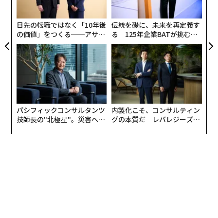
C
る
目先の転職ではなく「10年後
伝統を礎に、未来を再定義す
の価値」をつくる──アサイ
る 125年企業BATが挑むス
ンの長期伴走型支援とは
モークレスな未来
パシフィックコンサルタンツ
内製化こそ、コンサルティン
技師長の"北極星"。災害への
グの本質だ レバレジーズが
無力感を乗り越え見つけた、
実践する、次世代ファームの
防災一筋20年の答え
全貌