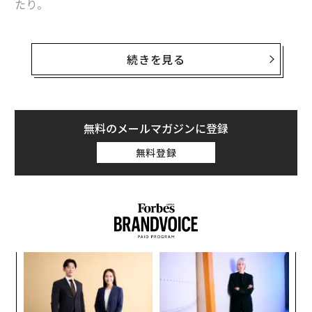
たり。
アジア「富豪一族」ランキング、サムスン一族が首位から陥落
ただし、世間の目を引いたのは動画の一部がアップルの
ザッカーバーグの優れた人格、フェイスブック成功の基盤に
クパチーノの本社内で撮影されていることだった。彼女
続きを見る
は父親と昼食を食べている場面を撮影し、まだ発売前だ
なぜジェームズ・ボンドは「目立つクルマ」に乗るのか
ったiPhone Xに対する彼女のリアクションを公開してし
バフェットから全ての投資家へのアドバイス、究極の投資先は「自分」
まった。
無料のメールマガジンに登録
タグ：
YouTube
Facebook/フェイスブック
アップル社員が社内の映像を公開することは、重大な社
無料登録
内規定違反だ。動画はたちまち炎上し、社歴4年の彼女
の父親はアップルから解雇を通告された。パターソンは
今、自分が犯してしまった過ちを、心から後悔してい
advertisement
る。彼女が公開した懺悔のユーチューブ動画「MY IPHO
NE X VIDEO WENT VIRAL」の再生回数は500万回を突破
している。
キ
な
か。
術
キャ
た
「
R S
ア
3