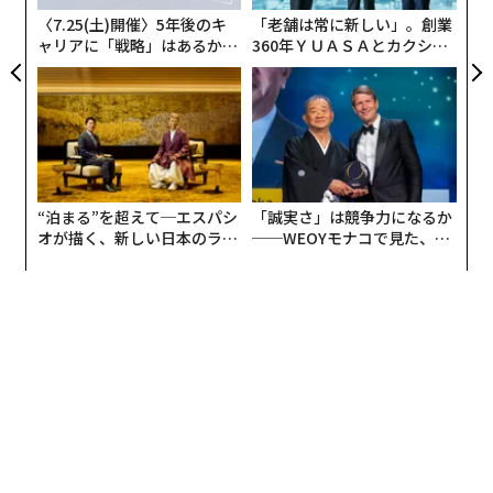
〈7.25(土)開催〉5年後のキ
「老舗は常に新しい」。創業
ャリアに「戦略」はあるか。
360年ＹＵＡＳＡとカクシン
トップエグゼクティブのキャ
CEO田尻望が語る、AIを超え
リアに触れる1日│CAREER S
る人の価値
UMMIT 2026
“泊まる”を超えて─エスパシ
「誠実さ」は競争力になるか
オが描く、新しい日本のラグ
──WEOYモナコで見た、く
ジュアリー（中編）
ら寿司の経営哲学