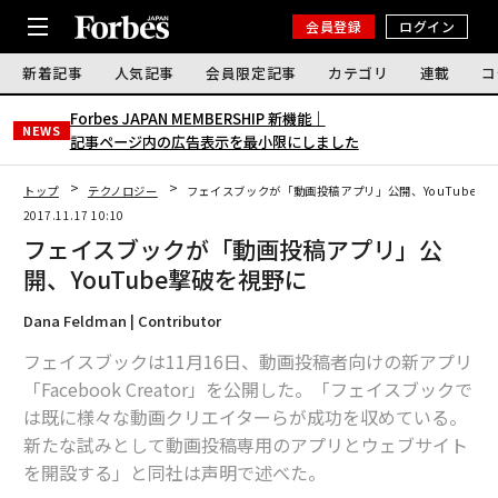
会員登録
ログイン
新着記事
人気記事
会員限定記事
カテゴリ
連載
コ
Forbes JAPAN MEMBERSHIP 新機能｜
NEWS
記事ページ内の広告表示を最小限にしました
トップ
テクノロジー
フェイスブックが「動画投稿アプリ」公開、YouTube撃
2017.11.17 10:10
フェイスブックが「動画投稿アプリ」公
開、YouTube撃破を視野に
Dana Feldman | Contributor
フェイスブックは11月16日、動画投稿者向けの新アプリ
「Facebook Creator」を公開した。「フェイスブックで
は既に様々な動画クリエイターらが成功を収めている。
新たな試みとして動画投稿専用のアプリとウェブサイト
を開設する」と同社は声明で述べた。