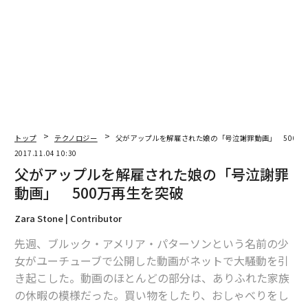
編集＝上田裕資
2026年9月号発売中
最新号の購入はこちらから
トップ
テクノロジー
父がアップルを解雇された娘の「号泣謝罪動画」 500万
2017.11.04 10:30
父がアップルを解雇された娘の「号泣謝罪
メンバーシップに登録する
動画」 500万再生を突破
Zara Stone | Contributor
先週、ブルック・アメリア・パターソンという名前の少
女がユーチューブで公開した動画がネットで大騒動を引
関連記事
き起こした。動画のほとんどの部分は、ありふれた家族
父がアップルを解雇された娘の「号泣謝罪動画」 500万再生を突破
の休暇の模様だった。買い物をしたり、おしゃべりをし