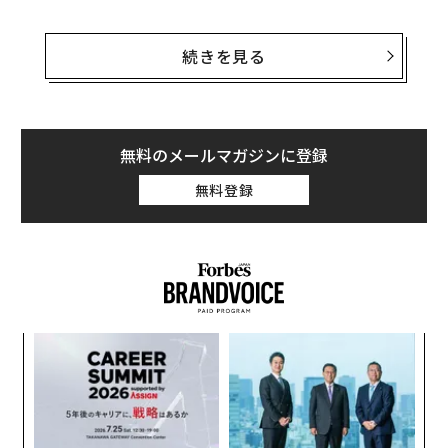
フェイスブックではオリジナルの動画投稿を通じて、世
界20億人以上に及ぶ人々とつながることが可能だ。同社
続きを見る
はユーチューブを競合に見据え、今後その流れを一層加
速させていきたい構えだ。ライブ動画を通じてファンた
ちにダイレクトに語りかけ、マネタイズを行う手段をFa
cebook Creatorでは提供する。
無料のメールマガジンに登録
無料登録
「料理動画からコメディまで、ジャンルを問わず様々な
コンテンツでコミュニティを形成することが可能にな
る。フェイスブックはあらゆるクリエイターたちに成功
のチャンスを与えるツールを提供する」と担当者のFidji
Simoは投稿で述べた。
なく
「
Ja
左右
er」
T
挑
日
よっ
PA