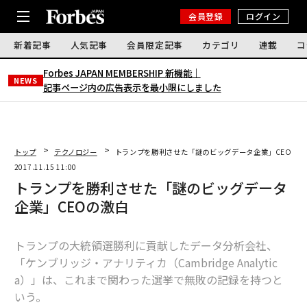
会員登録
ログイン
新着記事
人気記事
会員限定記事
カテゴリ
連載
コ
Forbes JAPAN MEMBERSHIP 新機能｜
NEWS
記事ページ内の広告表示を最小限にしました
トップ
テクノロジー
トランプを勝利させた「謎のビッグデータ企業」CEOの激
2017.11.15 11:00
トランプを勝利させた「謎のビッグデータ
企業」CEOの激白
トランプの大統領選勝利に貢献したデータ分析会社、
「ケンブリッジ・アナリティカ（Cambridge Analytic
a）」は、これまで関わった選挙で無敗の記録を持つと
いう。