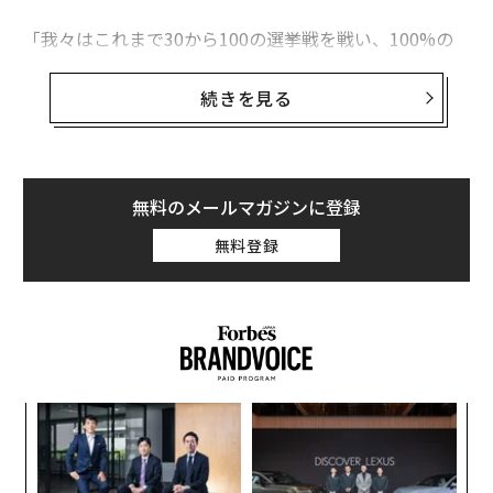
「我々はこれまで30から100の選挙戦を戦い、100%の
勝率を誇る」と、同社のCEO、Alexander Nixはポルトガ
ルのリスボンで開催された「Web Summit」で語った。
続きを見る
ケンブリッジ・アナリティカは、「サイコメトリクス
（心理統計学）」を駆使して人々の意思決定に大きな影
響を及ぼす。同社をトランプ陣営に紹介したのは、トラ
無料のメールマガジンに登録
ンプの娘婿であるジャレッド・クシュナーだ。ケンブリ
無料登録
ッジ・アナリティカは、「朝食に食べるシリアルの種
類」など、人々に関する膨大なデータを収集し、その人
にとって関心の高い問題や、心に“刺さる”メッセージを
分析する。そして、同社の顧客である政治家や企業のた
めに、彼らがリーチしたいターゲット層に対して効果的
なメッセージを配信するのだ。
〈7
ャ
ト
“
リア