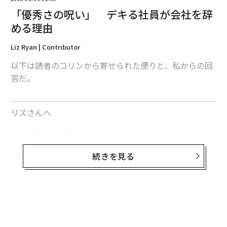
「優秀さの呪い」 デキる社員が会社を辞
める理由
Liz Ryan | Contributor
編集＝上田裕資
以下は読者のコリンから寄せられた便りと、私からの回
答だ。
2026年9月号発売中
リズさんへ
最新号の購入はこちらから
私は最近、10年勤めた会社を辞めました。
続きを見る
メンバーシップに登録する
関連記事