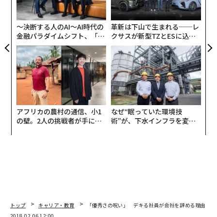
オ
UM
ジ
〜決断する人のAI〜AI時代の
革新は下山で生まれる──レ
金融パラダイムシフト、「超
クサスが新型TZとESに込め
個別化」の核心 【MUFG×ウ
た「DISCOVER」の哲学
ェルスナビ×PwC】
アフリカの農村の通信、小1
なぜ“眠っていた環境技
の壁。2人の挑戦者が手にし
術”が、下水インフラを変え
た「次なる武器」
たのか──産総研×月島JFE
アクアソリューションの10年
トップ
キャリア・教育
「優秀さの呪い」 デキる社員が会社を辞める理由
2018.02.06 12:00