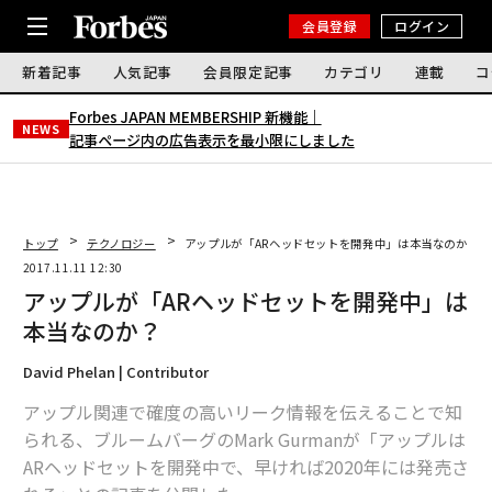
会員登録
ログイン
新着記事
人気記事
会員限定記事
カテゴリ
連載
コ
Forbes JAPAN MEMBERSHIP 新機能｜
NEWS
記事ページ内の広告表示を最小限にしました
トップ
テクノロジー
アップルが「ARヘッドセットを開発中」は本当なのか？
2017.11.11 12:30
アップルが「ARヘッドセットを開発中」は
本当なのか？
David Phelan | Contributor
アップル関連で確度の高いリーク情報を伝えることで知
られる、ブルームバーグのMark Gurmanが「アップルは
ARヘッドセットを開発中で、早ければ2020年には発売さ