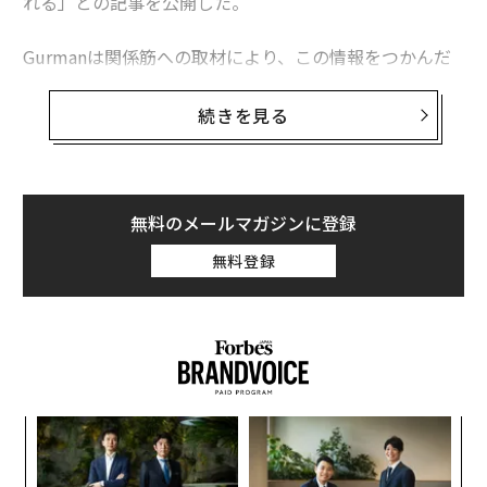
れる」との記事を公開した。
Gurmanは関係筋への取材により、この情報をつかんだ
という。アップルのヘッドセットは「rOS」と呼ばれる
OSで稼働するという。rOSの“r”はリアリティを意味して
続きを見る
いると考えられる。
アップルはARKitのリリース以降、AR分野をリードする
ポジションにあり、AR関連のアプリは既に1000以上に達
無料のメールマガジンに登録
している。アップルがAR分野に注力するのは自然な流れ
無料登録
だ。ティム・クックは今年、筆者のインタビューで次の
ように述べていた。
“
シ
グ
〜