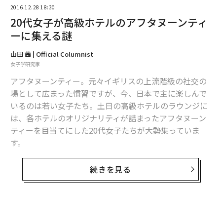
2016.12.28 18:30
編集＝上田裕資
20代女子が高級ホテルのアフタヌーンティ
ーに集える謎
2026年9月号発売中
山田 茜 | Official Columnist
女子学研究家
アフタヌーンティー。元々イギリスの上流階級の社交の
最新号の購入はこちらから
場として広まった慣習ですが、今、日本で主に楽しんで
いるのは若い女子たち。土日の高級ホテルのラウンジに
メンバーシップに登録する
は、各ホテルのオリジナリティが詰まったアフタヌーン
ティーを目当てにした20代女子たちが大勢集っていま
す。
例えば大手町に位置するラグジュアリーホテル、アマン
続きを見る
関連記事
東京のラウンジで提供しているアフタヌーンティーは、
予約3か月待ちと言われています。「ブラックアフタヌー
ジョブズ亡きアップルが犯した「最大の過ち」とティム・クックの限界
ンティー」として、食器や食材を黒で統一しているとい
う独自性が今、女子の心を惹きつけてやまないのです。
iPhone Xに浮かぶアップルの「傲慢すぎる姿勢」 開発者らは不満