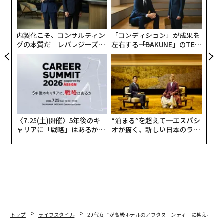
織
う
T
内製化こそ、コンサルティン
「コンディション」が成果を
グの本質だ レバレジーズが
左右する――「BAKUNE」のTEN
実践する、次世代ファームの
TIALが支える「挑戦者の明
全貌
日」
〈7.25(土)開催〉5年後のキ
“泊まる”を超えて─エスパシ
ャリアに「戦略」はあるか。
オが描く、新しい日本のラグ
トップエグゼクティブのキャ
ジュアリー（中編）
リアに触れる1日│CAREER S
UMMIT 2026
トップ
ライフスタイル
20代女子が高級ホテルのアフタヌーンティーに集える謎