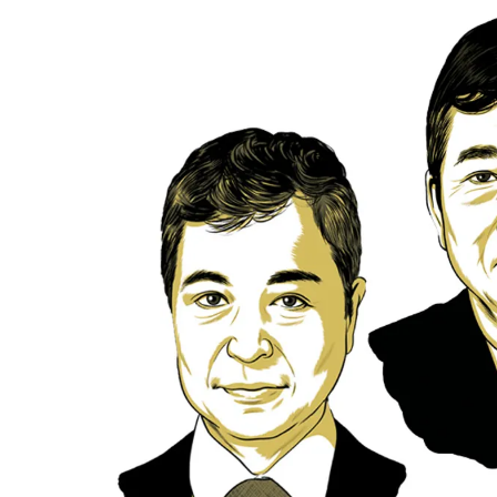
（左から）2位. 高原豪久／ユニ・チャーム 1位. 大橋徹二／コマツ 
これからの日本に必要な経営者像を映し出す──
業の長期的価値への貢献」というリーダー像だ。
フォーブスジャパン編集部は「日本を動かす経営