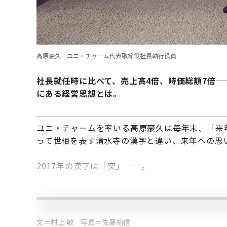
高原豪久 ユニ・チャーム代表取締役社長執行役員
社長就任時に比べて、売上高4倍、時価総額7倍─
にある経営思想とは。
ユニ・チャームを率いる高原豪久は毎年末、「来
って世相を表す清水寺の漢字と違い、来年への思
2017年の漢字は「突」──。
文＝村上 敬 写真＝佐藤裕信