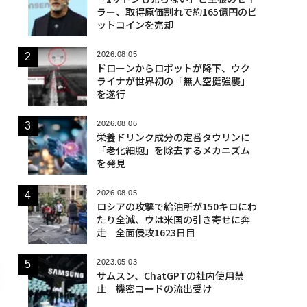
ラー、取得原価割れで約165億円のビ
ットコインを売却
2026.08.05
ドローンからロボットが降下、ウク
ライナが世界初の「無人空挺強襲」
を遂行
2026.08.06
栄養ドリンク成分の定番タウリンに
「老化細胞」を除去するメカニズム
を発見
2026.08.05
ロシアの攻撃で給油所が150キロにわ
たり全滅、ウは米国の引き寄せに奔
走 全面侵攻1623日目
2023.05.03
サムスン、ChatGPTの社内使用禁
止 機密コードの流出受け