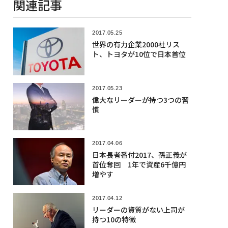
乗る人に自信を与える「ポル
シェ」新型パナメーラ・ター
ボ
人気記事
2026.08.06
「1サトシも売らない」と主張のセイ
ラー、取得原価割れで約165億円のビ
ットコインを売却
2026.08.05
ドローンからロボットが降下、ウク
ライナが世界初の「無人空挺強襲」
を遂行
2026.08.06
栄養ドリンク成分の定番タウリンに
「老化細胞」を除去するメカニズム
を発見