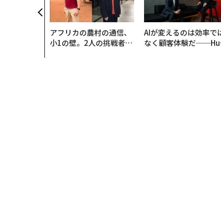
アフリカの農村の通信、
AIが変えるのは効率で
小1の壁。2人の挑戦者が
なく顧客体験だ──Hu
手にした「次なる武器」
Spot Japanが語る「G
ow Better」な組織の
くり方
トップ
ビジネス
1位コマツ、2位ユニ・チャーム 
ビジネス
2017.09.25 08:30