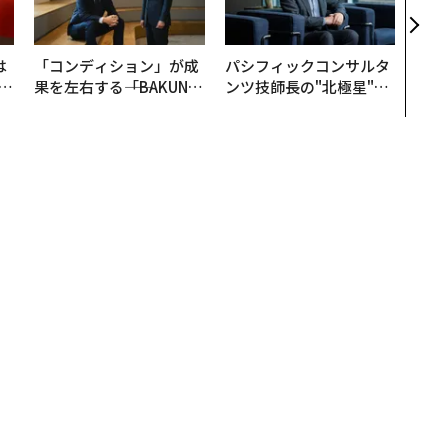
月島
ショ
は
「コンディション」が成
パシフィックコンサルタ
b
果を左右する――「BAKUN
ンツ技師長の"北極星"。
r
E」のTENTIALが支える
災害への無力感を乗り越
つ
「挑戦者の明日」
え見つけた、防災一筋20
年の答え
「社長力」ランキング2017