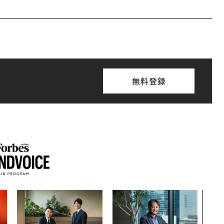
無料登録
なぜ
術”
変え