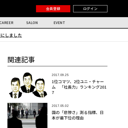
会員登録
ログイン
CAREER
SALON
EVENT
限にしました
関連記事
2017.09.25
1位コマツ、2位ユニ・チャー
ム 「社長力」ランキング201
7
2017.05.02
国の「悲惨さ」測る指標、日
本が最下位の理由