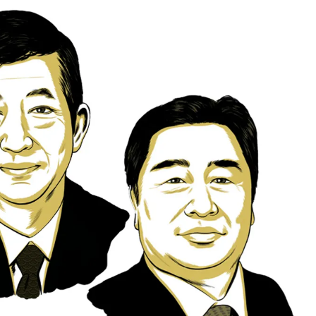
3位. 河合利樹／東京エレクトロン
。
今回の「CEOランキング2017」で重視したのは、「企
者」を数多く生み出すという方針のもと、企業のIR活動