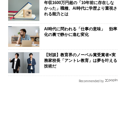
年収1600万円超の「10年前に存在しな
かった」職種、AI時代に学歴より重視さ
れる能力とは
AI時代に問われる「仕事の意味」 効率
化の裏で静かに進む変化
【対談】教育界のノーベル賞受賞者×実
務家校長「アントレ教育」は夢を叶える
技術だ
Recommended by
“眠っていた環境技
“泊まる”を超えて──エ
エンジニアの
が、下水インフラを
スパシオが描く、新しい
ナ併設オフィス
たのか──産総研×
日本のラグジュアリー
s Park」が