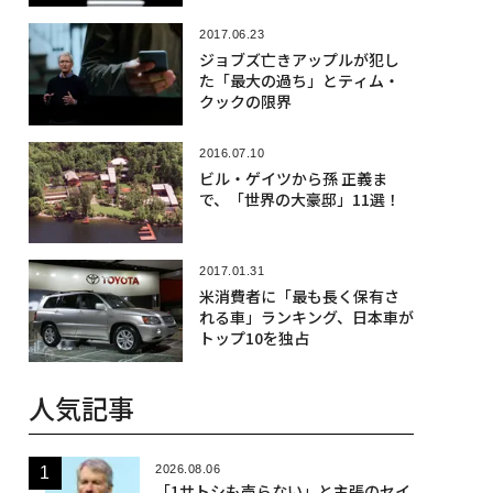
2017.06.23
ジョブズ亡きアップルが犯し
た「最大の過ち」とティム・
クックの限界
2016.07.10
ビル・ゲイツから孫 正義ま
で、「世界の大豪邸」11選！
2017.01.31
米消費者に「最も長く保有さ
れる車」ランキング、日本車が
トップ10を独占
人気記事
2026.08.06
「1サトシも売らない」と主張のセイ