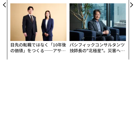
トップエグゼクティブのキャ
う”企業から“動く”企業へ【N
リアに触れる1日│CAREER S
TTドコモビジネス×PwC】
UMMIT 2026
目先の転職ではなく「10年後
パシフィックコンサルタンツ
の価値」をつくる──アサイ
技師長の"北極星"。災害への
ンの長期伴走型支援とは
無力感を乗り越え見つけた、
俳優のアンソニー・ラップ。ブロードウェイ・ミュージカル「レント」や今年9月
防災一筋20年の答え
から放送が始まったスタートレックのドラマシリーズなどに出演している。(Phot
o by Mike Coppola/Getty Images)
スペイシーは単なる役者としてだけではなく「ハウス・
オブ・カード」のエグゼクティブ・プロデューサーを務
めていた。1話あたり彼が稼ぐ金額は50万ドルにおよ
び、13エピソードから彼が得る収入は650万ドルに達し
ていた。
関係者によると俳優らとネットフリックスが交わす契約
には、「出演者が倫理的問題により作品にダメージを与