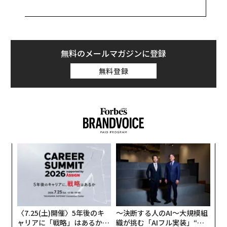
フォーブスの「最も稼ぐTV俳優」ランキング
の常連であ
るスペイシーは昨年、1200万ドル（約14億円）を稼いで
いた。
騒動の発端は、俳優のアンソニー・ラップが14歳の頃に
無料のメールマガジンに登録
スペイシー（当時26歳）から性的な関係をもちかけられ
無料登録
たと告発したことだ。スペイシーは謝罪すると同時にゲ
イであることをカミングアウトし、話をすり替えようと
しているとの批判も浴びた。その後、同様の被害に遭っ
たとの告発が相次ぎ、ネットフリックスは「ハウス・オ
ブ・カード」の今後に関して、シーズン6が最後になる
とアナウンスした。
A
顧客
pa
「
な
3
C
る
〈7.25(土)開催〉5年後のキ
〜決断する人のAI〜大規模組
ャリアに「戦略」はあるか。
織が挑む「AIフル実装」“使