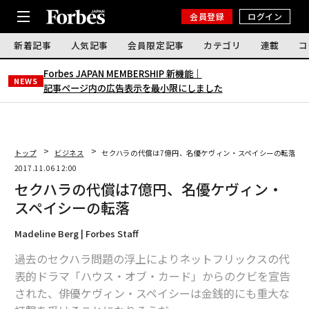
会員登録
ログイン
新着記事
人気記事
会員限定記事
カテゴリ
連載
コ
Forbes JAPAN MEMBERSHIP 新機能｜
NEWS
記事ページ内の広告表示を最小限にしました
トップ
ビジネス
セクハラの代償は7億円、名優ケヴィン・スペイシーの転落
2017.11.06 12:00
セクハラの代償は7億円、名優ケヴィン・
スペイシーの転落
Madeline Berg | Forbes Staff
過去のセクハラ問題の浮上によりネットフリックスの代
表的ドラマ「ハウス・オブ・カード」からのクビを宣告
された、俳優ケヴィン・スペイシーは金銭的にも重大な