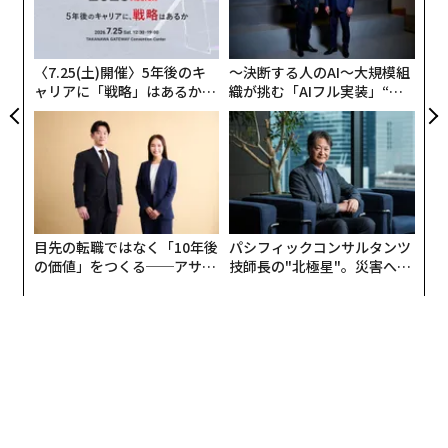
な
3
C
る
〈7.25(土)開催〉5年後のキ
〜決断する人のAI〜大規模組
ャリアに「戦略」はあるか。
織が挑む「AIフル実装」“使
トップエグゼクティブのキャ
う”企業から“動く”企業へ【N
リアに触れる1日│CAREER S
TTドコモビジネス×PwC】
UMMIT 2026
目先の転職ではなく「10年後
パシフィックコンサルタンツ
の価値」をつくる──アサイ
技師長の"北極星"。災害への
ンの長期伴走型支援とは
無力感を乗り越え見つけた、
防災一筋20年の答え