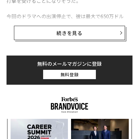
打撃を受けることになりそうだ。
今回のドラマへの出演停止で、彼は最大で650万ドル
（約7億4000万円）の出演料を失うことになる。
フォーブスの「最も稼ぐTV俳優」ランキング
の常連であ
続きを見る
るスペイシーは昨年、1200万ドル（約14億円）を稼いで
いた。
騒動の発端は、俳優のアンソニー・ラップが14歳の頃に
無料のメールマガジンに登録
スペイシー（当時26歳）から性的な関係をもちかけられ
無料登録
たと告発したことだ。スペイシーは謝罪すると同時にゲ
イであることをカミングアウトし、話をすり替えようと
しているとの批判も浴びた。その後、同様の被害に遭っ
たとの告発が相次ぎ、ネットフリックスは「ハウス・オ
ブ・カード」の今後に関して、シーズン6が最後になる
とアナウンスした。
A
顧客
pa
「