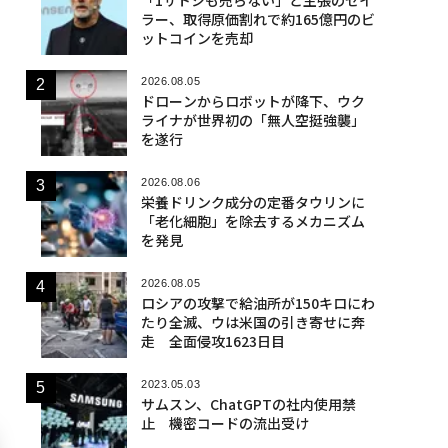
ラー、取得原価割れで約165億円のビ
ットコインを売却
2026.08.05
ドローンからロボットが降下、ウク
ライナが世界初の「無人空挺強襲」
を遂行
2026.08.06
栄養ドリンク成分の定番タウリンに
「老化細胞」を除去するメカニズム
を発見
2026.08.05
ロシアの攻撃で給油所が150キロにわ
たり全滅、ウは米国の引き寄せに奔
走 全面侵攻1623日目
2023.05.03
サムスン、ChatGPTの社内使用禁
止 機密コードの流出受け