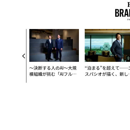
〜決断する人のAI〜大規
“泊まる”を超えて──
模組織が挑む「AIフル実
スパシオが描く、新し
装」“使う”企業から“動
日本のラグジュアリー
く”企業へ【NTTドコモ
（前編）
ビジネス×PwC】