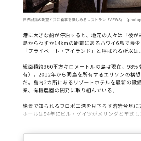
世界屈指の眺望と共に食事を楽しめるレストラン「VIEWS」（photographs
港に大きな船が停泊すると、地元の人々は「彼が
島からわずか14kmの距離にあるハワイ6島で最少
「プライベート・アイランド」と呼ばれる所以は
総面積約360平方キロメートルの島は現在、98
有）。2012年から同島を所有するエリソンの構
だ。島内2カ所にあるリゾートホテルを最新の設
業、有機農園の開発に取り組んでいる。
絶景で知られるフロポエ湾を見下ろす溶岩台地に
ホールは94年にビル・ゲイツがメリンダと挙式