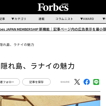
記事
カテゴリ
連載
コラムニスト
AWARD
rbes JAPAN MEMBERSHIP 新機能｜
記事ページ内の広告表示を最小
隠れ島、ラナイの魅力
る隠れ島、ラナイの魅力
者フォロー
記事を保存