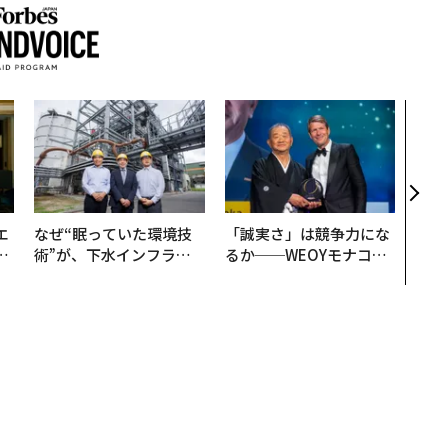
〈7
のキ
ある
ティ
る1日
T 20
エ
なぜ“眠っていた環境技
「誠実さ」は競争力にな
い
術”が、下水インフラを
るか──WEOYモナコで
変えたのか──産総研×
見た、くら寿司の経営哲
月島JFEアクアソリュー
学
ションの10年