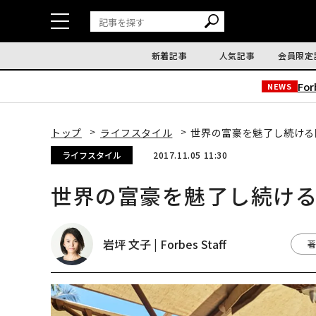
新着記事
人気記事
会員限定
Fo
NEWS
トップ
ライフスタイル
世界の富豪を魅了し続ける
ライフスタイル
2017.11.05 11:30
世界の富豪を魅了し続け
岩坪 文子 | Forbes Staff
著