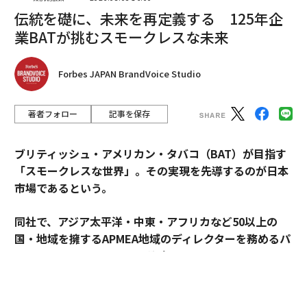
編集＝木内涼子
伝統を礎に、未来を再定義する 125年企
業BATが挑むスモークレスな未来
2026年9月号発売中
Forbes JAPAN BrandVoice Studio
最新号の購入はこちらから
著者フォロー
記事を保存
メンバーシップに登録する
ブリティッシュ・アメリカン・タバコ（BAT）が目指す
「スモークレスな世界」。その実現を先導するのが日本
市場であるという。
同社で、アジア太平洋・中東・アフリカなど50以上の
関連記事
国・地域を擁するAPMEA地域のディレクターを務めるパ
面接で絶対に口にしてはいけない7つのこと
スカル・ムルメステールに戦略を聞いた。
勤務先が「従業員を大切にしているか」見極める10のヒント
来年125周年を迎えるブリティッシュ・アメリカン・タ