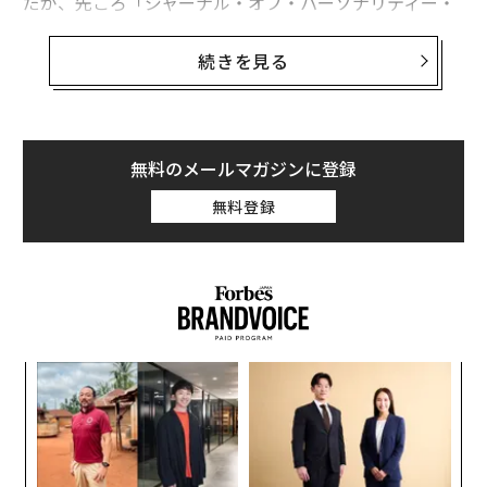
だが、先ごろ「ジャーナル・オブ・パーソナリティー・
アンド・ソーシャル・サイコロジー」誌に発表された新
たな研究結果によると、こうした人たちの方がかえって
続きを見る
不利になる場合もあるという。「誰もが憧れるような仕
事」ではない仕事の場合、本人が希望しても採用されな
い可能性が高くなるというのだ。
無料のメールマガジンに登録
その理由は、採用担当者らが「きっとこの仕事には満足
無料登録
しないだろう」と考えてしまうことだ。そのような職種
として挙げられるのは、倉庫勤務の従業員、ハウスキー
パー、顧客サービス担当者などだ。
内
グ
実
「
全
左右
T