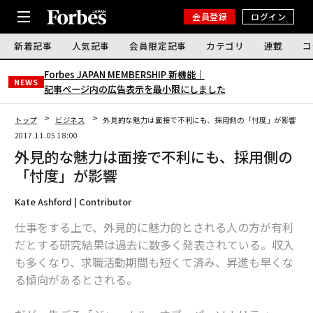
会員登録
ログイン
新着記事
人気記事
会員限定記事
カテゴリ
連載
コ
Forbes JAPAN MEMBERSHIP 新機能｜
NEWS
記事ページ内の広告表示を最小限にしました
トップ
ビジネス
外見的な魅力は面接で不利にも、採用側の「忖度」が影響
2017.11.05 18:00
外見的な魅力は面接で不利にも、採用側の
「忖度」が影響
Kate Ashford | Contributor
仕事をする上で、外見的に魅力的とされる人の方が有利
だとする研究結果は過去に数多く発表されている。収入
も多くなり、求職活動期間も短くて済み、昇進も早くな
る傾向があるとされる。