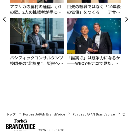
日
アフリカの農村の通信、小1
目先の転職ではなく「10年後
の壁。2人の挑戦者が手にし
の価値」をつくる──アサイ
た「次なる武器」
ンの長期伴走型支援とは
パシフィックコンサルタンツ
「誠実さ」は競争力になるか
技師長の"北極星"。災害への
──WEOYモナコで見た、く
無力感を乗り越え見つけた、
ら寿司の経営哲学
防災一筋20年の答え
トップ
Forbes JAPAN BrandVoice
Forbes JAPAN BrandVoice
伝統
2026.08.05 16:00