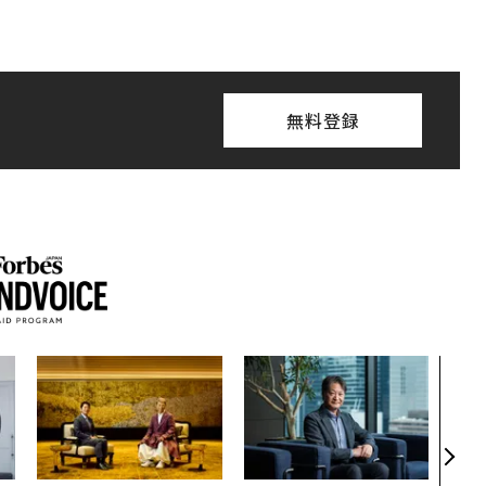
無料登録
目先
年後
─ア
支援