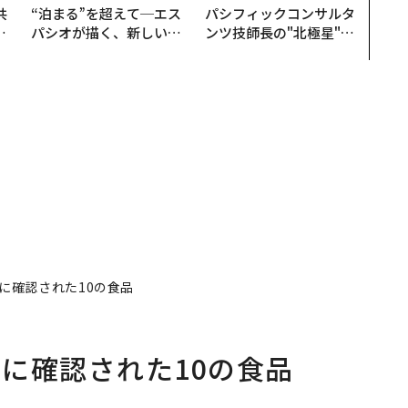
共
“泊まる”を超えて─エス
パシフィックコンサルタ
OR
パシオが描く、新しい日
ンツ技師長の"北極星"。
会
本のラグジュアリー（中
災害への無力感を乗り越
編）
え見つけた、防災一筋20
年の答え
に確認された10の食品
に確認された10の食品