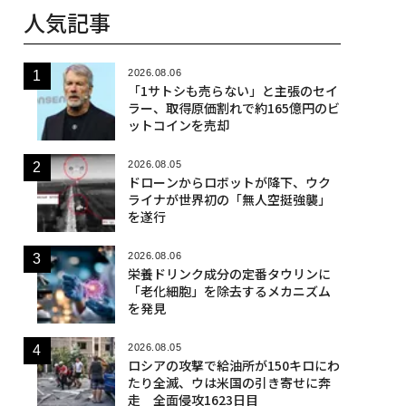
人気記事
2026.08.06
「1サトシも売らない」と主張のセイ
ラー、取得原価割れで約165億円のビ
ットコインを売却
2026.08.05
ドローンからロボットが降下、ウク
ライナが世界初の「無人空挺強襲」
を遂行
2026.08.06
栄養ドリンク成分の定番タウリンに
「老化細胞」を除去するメカニズム
を発見
2026.08.05
ロシアの攻撃で給油所が150キロにわ
たり全滅、ウは米国の引き寄せに奔
走 全面侵攻1623日目