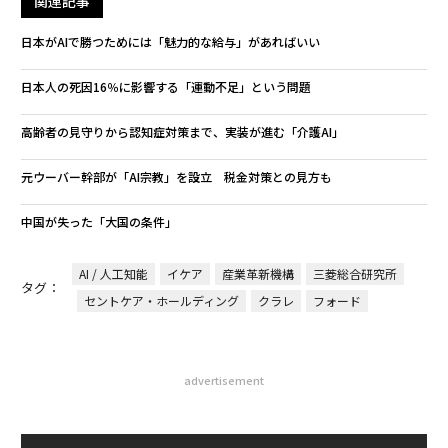
関連記事
日本がAIで勝つためには「魅力的な給与」があればいい
日本人の死因16％に影響する「運動不足」という問題
高齢者の見守りから認知症対策まで、実装が進む「介護AI」
元ウーバー幹部が「AI宗教」を設立 税金対策との見方も
中国が失った「大国の条件」
AI / 人工知能
イケア
産業革新機構
三菱総合研究所
タグ：
セントケア・ホールディング
クラレ
フォード
advertisement