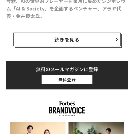
今秋、AIの世界的プレーヤーを東京に集めたシンポジウ
ム「AI & Society」を企画するベンチャー、アラヤ代
表・金井良太氏。
両氏が語るAIのグローバルなトレンドと日本企業の現
状、これからのビジネスの機会と危機とは？
［
続きを見る
前半はこちら
］
金井
：いわゆる倫理についての議論の場は、国際的なネ
無料のメールマガジンに登録
ットワーク、研究者同士が研究開発で協力していこう、
無料登録
という合意の場にもなっています。人工知能の研究開発
の現場としては、世界的な協力関係が出来てくるのでし
ょうか。それともグーグルのような企業の一人勝ちにな
ってくるのでしょうか。
松尾
：インターネットの世界ですとグーグル、フェイス
ブックが抜きんでていますが、もっとリアルな場での競
〈7
ャ
争になってくると思うので、それ以外の企業も出てくる