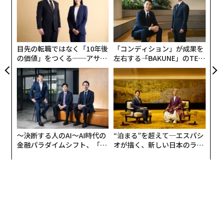
ト
と思います。ただ、産業ごとに独占の構造になるはずで
A
リア
顧客
す。そこに日本企業が入り込めれば良いな、と考えてい
UM
pa
ます。今はまだ知られていない企業も急激に大きくなる
な
のではないかと思います。
目先の転職ではなく「10年後
「コンディション」が成果を
の価値」をつくる──アサイ
左右する――「BAKUNE」のTEN
ンの長期伴走型支援とは
TIALが支える「挑戦者の明
金井
：アカデミックな研究のクオリティと産業の応用と
日」
の関連性はあるとお考えですか？ 私の活動の半分が研
究です。そこから面白いものが生まれるのかもしれな
い、という期待があります。
しかし、具体的なビジネスの話は、何か新しいものを作
〜決断する人のAI〜AI時代の
“泊まる”を超えて─エスパシ
金融パラダイムシフト、「超
オが描く、新しい日本のラグ
る、というよりは、もっときちんとデータを作る。今あ
個別化」の核心 【MUFG×ウ
ジュアリー（中編）
る技術を実装していく、というのが重要になっていると
ェルスナビ×PwC】
思います。ビジネスに応用するのに、そこまで本格的な
研究者である必要がないのでは、と思います。世界全体
を見たときに、日本に強いAIの研究者がいるべきなの
か、それとも別のものと考えてツールとして使える人を