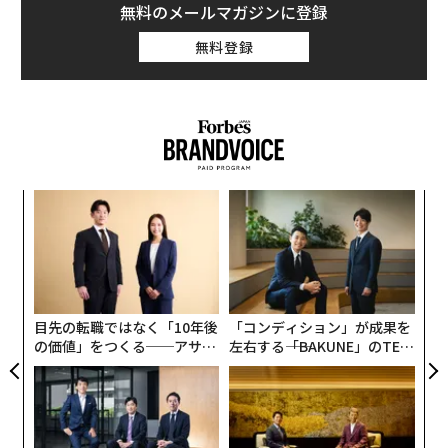
無料のメールマガジンに登録
無料登録
〈7
ャ
ト
A
リア
顧客
UM
pa
な
目先の転職ではなく「10年後
「コンディション」が成果を
の価値」をつくる──アサイ
左右する――「BAKUNE」のTEN
ンの長期伴走型支援とは
TIALが支える「挑戦者の明
日」