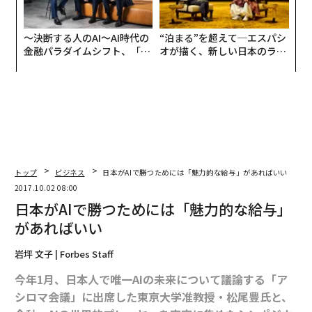
〜決断する人のAI〜AI時代の
“泊まる”を超えて─エスパシ
金融パラダイムシフト、「超
オが描く、新しい日本のラグ
個別化」の核心 【MUFG×ウ
ジュアリー（中編）
ェルスナビ×PwC】
トップ
ビジネス
日本がAIで勝つためには「魅力的な給与」があればいい
2017.10.02 08:00
日本がAIで勝つためには「魅力的な給与」
があればいい
岩坪 文子 | Forbes Staff
今年1月、日本人で唯一AIの未来について議論する「ア
シロマ会議」に出席した東京大学准教授・松尾豊氏と、