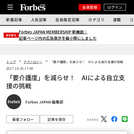
会員登録
ログイン
新着記事
人気記事
会員限定記事
カテゴリ
連載
コ
Forbes JAPAN MEMBERSHIP 新機能｜
NEWS
記事ページ内の広告表示を最小限にしました
トップ
テクノロジー
「要介護度」を減らせ！ AIによる自立支援の挑戦
2017.10.20 17:00
「要介護度」を減らせ！ AIによる自立支
援の挑戦
Forbes JAPAN 編集部
著者フォロー
記事を保存