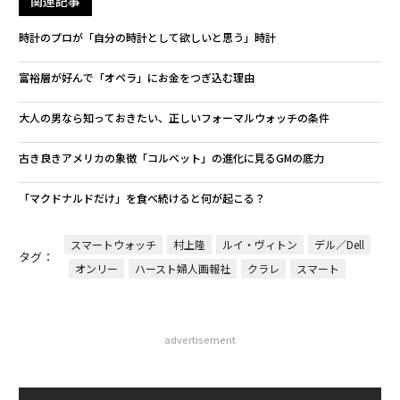
関連記事
時計のプロが「自分の時計として欲しいと思う」時計
富裕層が好んで「オペラ」にお金をつぎ込む理由
大人の男なら知っておきたい、正しいフォーマルウォッチの条件
古き良きアメリカの象徴「コルベット」の進化に見るGMの底力
「マクドナルドだけ」を食べ続けると何が起こる？
スマートウォッチ
村上隆
ルイ・ヴィトン
デル／Dell
タグ：
オンリー
ハースト婦人画報社
クラレ
スマート
advertisement