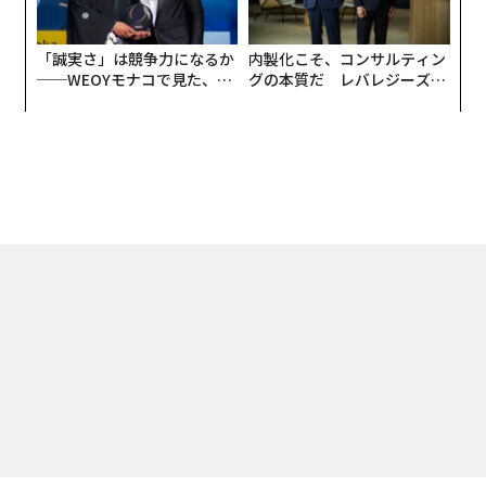
「誠実さ」は競争力になるか
内製化こそ、コンサルティン
──WEOYモナコで見た、く
グの本質だ レバレジーズが
ら寿司の経営哲学
実践する、次世代ファームの
全貌
トップ
ライフスタイル
時計のプロが「自分の時計として欲しいと思う」時計
2017.10.08 18:30
時計のプロが「自分の時計として欲しいと
思う」時計
福留 亮司 | Contributor