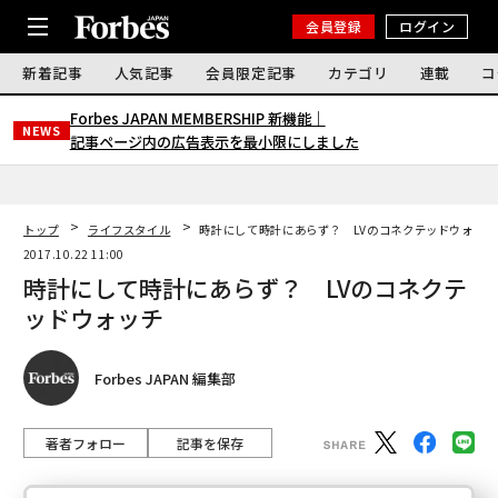
会員登録
ログイン
新着記事
人気記事
会員限定記事
カテゴリ
連載
コ
Forbes JAPAN MEMBERSHIP 新機能｜
NEWS
記事ページ内の広告表示を最小限にしました
トップ
ライフスタイル
時計にして時計にあらず？ LVのコネクテッドウォッチ
2017.10.22 11:00
時計にして時計にあらず？ LVのコネクテ
ッドウォッチ
Forbes JAPAN 編集部
著者フォロー
記事を保存