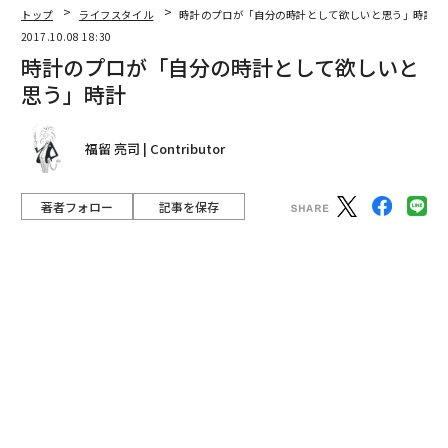
著者フォロー
記事を保存
photographs by Kazuya Aoki illustration by Adam Cruft
かつて世界一のクロノグラフメーカーと謳われたミネル
バ。ここ数年はモンブラン傘下でムーブメント製作を担
ってきた。それが今年、“ミネルバ”として前面に。ミネ
ルバの熱烈なファンであるジャーナリスト、並木浩一さ
んにその魅力を語ってもらった。
advertisement
「ミネルバは仕事を離れても好きな時計です」そう公言
するのは、長年ミネルバに魅せられてきた時計ジャーナ
リスト、並木浩一さんだ。
ミネルバは、かつて世界一のクロノグラフメーカーであ