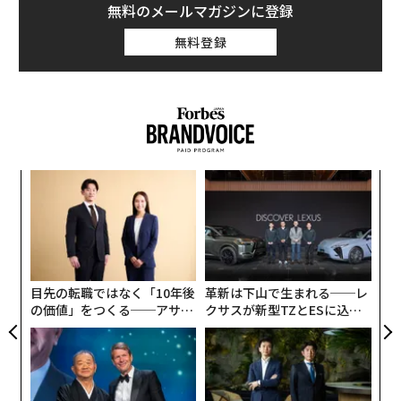
無料のメールマガジンに登録
無料登録
ンツ
ア
への
の
た、
た
〜
織
う
T
目先の転職ではなく「10年後
革新は下山で生まれる──レ
の価値」をつくる──アサイ
クサスが新型TZとESに込め
ンの長期伴走型支援とは
た「DISCOVER」の哲学