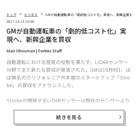
トップ
ビジネス
GMが自動運転車の「劇的低コスト化」実現へ、新興企業を買
2017.10.13 10:00
GMが自動運転車の「劇的低コスト化」実
関連記事
現へ、新興企業を買収
GMが描く「自動運転」の本格導入、都市部の課題と可能性
Alan Ohnsman | Forbes Staff
自動運転における視覚の役割を果たす、LiDARセンサー
宇宙空間で人は何時間生きられるのか 元ISS船長が回答
分野でまた新たな買収が発表された。GMは10月9日、ほ
古き良きアメリカの象徴「コルベット」の進化に見るGMの底力
ぼ無名のカリフォルニア州本拠のスタートアップ「Stro
be」の買収をアナウンスした。
世界の有力企業2000社リスト、トヨタが10位で日本首位
Strobeが開発するLiDARセンサーは既存のセンサーより
「マクドナルドだけ」を食べ続けると何が起こる？
も価格がかなり安く、サイズも小さいという。GMは同
社の自動運転部門のクルーズオートメーション（Cruise
続きを見る
タグ：
自動運転
GM/ゼネラルモーターズ
Automation）でStrobeのセンサーを活用する。クルー
ズCEOのKyle Vogtは、買収金額に関する言及は避けた。