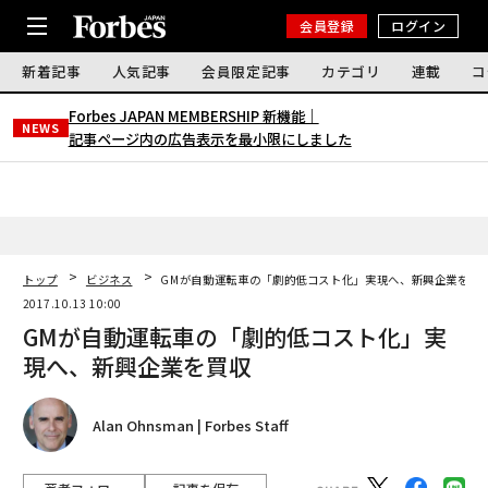
会員登録
ログイン
新着記事
人気記事
会員限定記事
カテゴリ
連載
コ
Forbes JAPAN MEMBERSHIP 新機能｜
NEWS
記事ページ内の広告表示を最小限にしました
トップ
ビジネス
GMが自動運転車の「劇的低コスト化」実現へ、新興企業を買
2017.10.13 10:00
GMが自動運転車の「劇的低コスト化」実
現へ、新興企業を買収
Alan Ohnsman | Forbes Staff