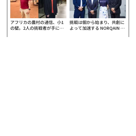
クルーズは主にサンフランシスコの都市部で自動運転の
テストを繰り返し、自動運転の実用化に向けた取り組み
アフリカの農村の通信、小1
挑戦は個から始まり、共創に
を進めている。クルーズとGMは9月に、「世界初の大量
の壁。2人の挑戦者が手にし
よって加速する NORQAIN JA
生産が可能な自動運転車」の開発を進めていくと宣言し
た「次なる武器」
PAN 特別座談会
ていた。
Vogtは今回の買収により「自動運転分野のゲームの流れ
が変わる」と述べている。「LiDARセンサーが高価すぎ
るデバイスであるという考えは、過去のものになろうと
している」と彼はブログで宣言した。
編集＝上田裕資
2026年9月号発売中
最新号の購入はこちらから