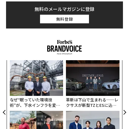
advertisement
Vogtはブログの記事で「StrobeはLiDARセンサーを1チ
無料のメールマガジンに登録
ップ化することで、小型化と劇的なコスト削減を実現で
無料登録
きた。この技術によってLiDARのコストの99％を削減で
きる」と述べた。
自動運転に利用可能なLiDARセンサーの価格は現在、1万
ドル以上が相場となっており、普及に向けてはいかにコ
ストを下げるかが課題となっている。GMはベロダイン
スパ
「
のようなLiDARセンサー大手に頼らず、独自のセンサー
のラ
─
を開発しようとしている。
ら
果を
内
EN
グ
Vogtによると、今後11名のStrobeの社員らがクルーズ
明
実
に加わるという。Strobeはロサンゼルスの起業家のJuli
全
なぜ“眠っていた環境技
革新は下山で生まれる──レ
a Schoenfeldと、NASAのジェット推進研究所の物理学
術”が、下水インフラを変え
クサスが新型TZとESに込め
者のLute Malekiによって創業された。この2名は2000年
たのか──産総研×月島JFE
た「DISCOVER」の哲学
に、マイクロ波フォトニック技術をレーダーや計測機器
アクアソリューションの10年
に適用する企業のOEwavesを創業していた。