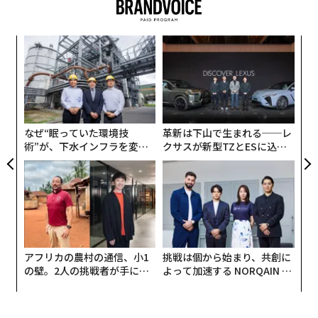
きた。この技術によってLiDARのコストの99％を削減で
きる」と述べた。
スパ
「
のラ
─
ら
果を
内
EN
グ
明
実
全
なぜ“眠っていた環境技
革新は下山で生まれる──レ
術”が、下水インフラを変え
クサスが新型TZとESに込め
たのか──産総研×月島JFE
た「DISCOVER」の哲学
アクアソリューションの10年
アフリカの農村の通信、小1
挑戦は個から始まり、共創に
の壁。2人の挑戦者が手にし
よって加速する NORQAIN JA
た「次なる武器」
PAN 特別座談会