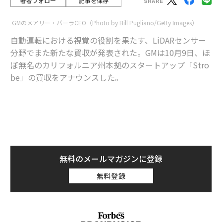
著者フォロー
記事を保存
GMのメアリー・バーラCEO（Photo by Bill Pugliano/Getty Images）
自動運転における視覚の役割を果たす、LiDARセンサー
分野でまた新たな買収が発表された。GMは10月9日、ほ
ぼ無名のカリフォルニア州本拠のスタートアップ「Stro
be」の買収をアナウンスした。
advertisement
Strobeが開発するLiDARセンサーは既存のセンサーより
も価格がかなり安く、サイズも小さいという。GMは同
社の自動運転部門のクルーズオートメーション（Cruise
無料のメールマガジンに登録
Automation）でStrobeのセンサーを活用する。クルー
無料登録
ズCEOのKyle Vogtは、買収金額に関する言及は避けた。
Vogtはブログの記事で「StrobeはLiDARセンサーを1チ
ップ化することで、小型化と劇的なコスト削減を実現で