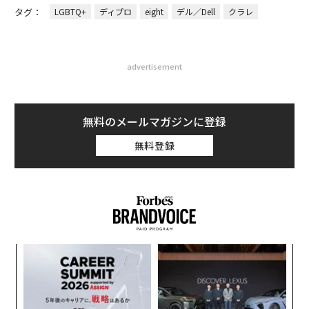
タグ：
LGBTQ+
ディプロ
eight
デル／Dell
クラレ
advertisement
無料のメールマガジンに登録
無料登録
A
顧客
pa
「
な
─