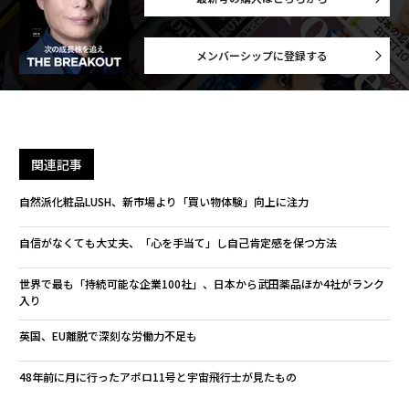
メンバーシップに登録する
関連記事
自然派化粧品LUSH、新市場より「買い物体験」向上に注力
自信がなくても大丈夫、「心を手当て」し自己肯定感を保つ方法
世界で最も「持続可能な企業100社」、日本から武田薬品ほか4社がランク
入り
英国、EU離脱で深刻な労働力不足も
48年前に月に行ったアポロ11号と宇宙飛行士が見たもの