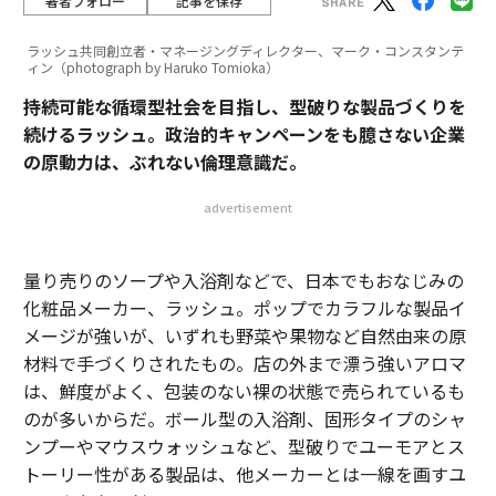
著者フォロー
記事を保存
ラッシュ共同創立者・マネージングディレクター、マーク・コンスタンテ
ィン（photograph by Haruko Tomioka）
持続可能な循環型社会を目指し、型破りな製品づくりを
続けるラッシュ。政治的キャンペーンをも臆さない企業
の原動力は、ぶれない倫理意識だ。
advertisement
量り売りのソープや入浴剤などで、日本でもおなじみの
化粧品メーカー、ラッシュ。ポップでカラフルな製品イ
メージが強いが、いずれも野菜や果物など自然由来の原
材料で手づくりされたもの。店の外まで漂う強いアロマ
は、鮮度がよく、包装のない裸の状態で売られているも
のが多いからだ。ボール型の入浴剤、固形タイプのシャ
ンプーやマウスウォッシュなど、型破りでユーモアとス
トーリー性がある製品は、他メーカーとは一線を画すユ