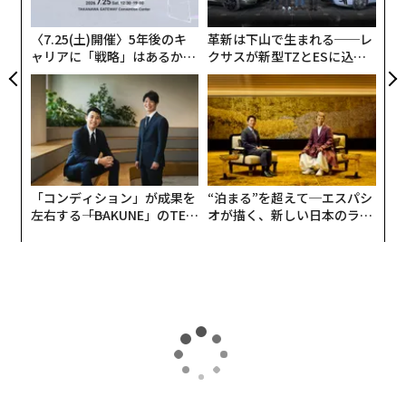
ら
〈7.25(土)開催〉5年後のキ
革新は下山で生まれる──レ
ャリアに「戦略」はあるか。
クサスが新型TZとESに込め
トップエグゼクティブのキャ
た「DISCOVER」の哲学
リアに触れる1日│CAREER S
UMMIT 2026
「コンディション」が成果を
“泊まる”を超えて─エスパシ
左右する――「BAKUNE」のTEN
オが描く、新しい日本のラグ
TIALが支える「挑戦者の明
ジュアリー（中編）
日」