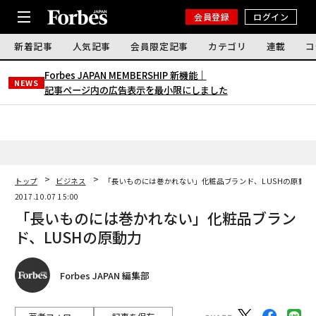
会員登録
ログイン
新着記事
人気記事
会員限定記事
カテゴリ
連載
コ
Forbes JAPAN MEMBERSHIP 新機能｜
NEWS
記事ページ内の広告表示を最小限にしました
トップ
ビジネス
「長いものには巻かれない」化粧品ブランド、LUSHの原動力
2017.10.07 15:00
「長いものには巻かれない」化粧品ブラン
ド、LUSHの原動力
Forbes JAPAN 編集部