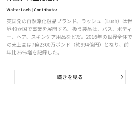
Walter Loeb | Contributor
英国発の自然派化粧品ブランド、ラッシュ（Lush）は世
界49か国で事業を展開する。扱う製品は、バス、ボディ
ー、ヘア、スキンケア用品などだ。2016年の世界全体で
の売上高は7億2300万ポンド（約994億円）となり、前
年比26％増を記録した。
世界の美容業界に関する情報を提供するビューティー・
インク（Beauty Inc.）によると、ラッシュは2015年の化
続きを見る
粧品会社のランキングで世界34位。2012年の46位から
大きく順位を上げた。
同社は2017年から成長戦略を大きく転換し、向こう3年
間は新市場への進出よりも、各国の既存店での顧客の買
い物体験をより「個人に合わせた」ものにしていくこと
に注力する方針だ。さらに、年間およそ50店舗を現在よ
りも面積が広い新店舗に移転させる計画。すでにより広