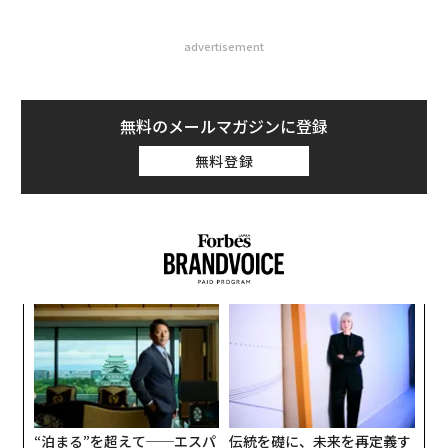
advertisement
無料のメールマガジンに登録
無料登録
ンツ
内
への
グ
た、
実
〈7
全
ャ
ト
リア
“泊まる”を超えて──エスパ
伝統を礎に、未来を再定義す
UM