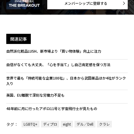
メンバーシップに登録する
関連記事
自然派化粧品LUSH、新市場より「買い物体験」向上に注力
自信がなくても大丈夫、「心を手当て」し自己肯定感を保つ方法
世界で最も「持続可能な企業100社」、日本から武田薬品ほか4社がランク
入り
英国、EU離脱で深刻な労働力不足も
48年前に月に行ったアポロ11号と宇宙飛行士が見たもの
タグ：
LGBTQ+
ディプロ
eight
デル／Dell
クラレ