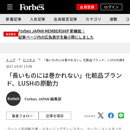
会員登録
ログイン
新着記事
人気記事
会員限定記事
カテゴリ
連載
コ
Forbes JAPAN MEMBERSHIP 新機能｜
NEWS
記事ページ内の広告表示を最小限にしました
トップ
ビジネス
「長いものには巻かれない」化粧品ブランド、LUSHの原動力
2017.10.07 15:00
「長いものには巻かれない」化粧品ブラン
ド、LUSHの原動力
Forbes JAPAN 編集部
著者フォロー
記事を保存
ラッシュ共同創立者・マネージングディレクター、マーク・コンスタンテ