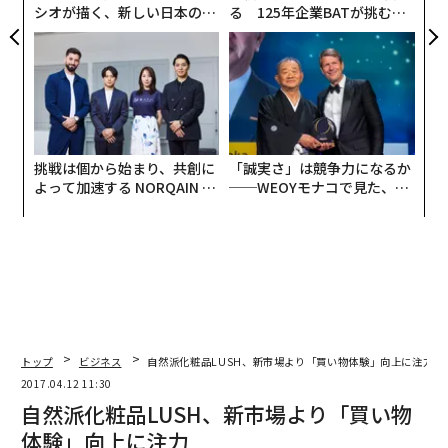
シオが描く、新しい日本のラ
る 125年企業BATが挑むス
グジュアリー（前編）
モークレスな未来
挑戦は個から始まり、共創に
「誠実さ」は競争力になるか
よって加速する NORQAIN JA
──WEOYモナコで見た、く
PAN 特別座談会
ら寿司の経営哲学
トップ
ビジネス
自然派化粧品LUSH、新市場より「買い物体験」向上に注力
2017.04.12 11:30
自然派化粧品LUSH、新市場より「買い物
体験」向上に注力