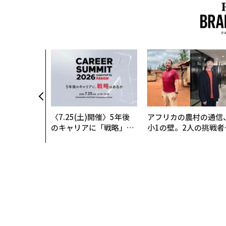
いた環境技
インフラを
──産総研×
クアソリュー
年
〈7.25(土)開催〉5年後
アフリカの農村の通信
のキャリアに「戦略」は
小1の壁。2人の挑戦者
あるか。トップエグゼク
手にした「次なる武器
ティブのキャリアに触れ
る1日│CAREER SUMMI
T 2026