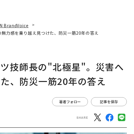
N BrandVoice
の無力感を乗り越え見つけた、防災一筋20年の答え
ツ技師長の"北極星"。災害へ
た、防災一筋20年の答え
著者フォロー
記事を保存