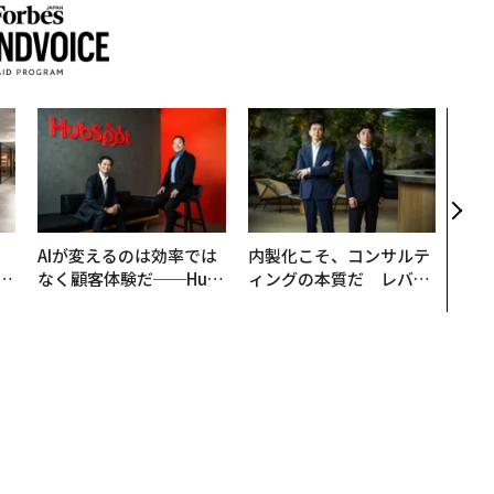
パシ
ンツ
災害
え見
年の
、
AIが変えるのは効率では
内製化こそ、コンサルテ
が
なく顧客体験だ──Hub
ィングの本質だ レバレ
」
Spot Japanが語る「Gr
ジーズが実践する、次世
ow Better」な組織のつ
代ファームの全貌
くり方