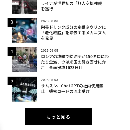
ライナが世界初の「無人空挺強襲」
を遂行
2026.08.06
栄養ドリンク成分の定番タウリンに
「老化細胞」を除去するメカニズム
を発見
2026.08.05
ロシアの攻撃で給油所が150キロにわ
たり全滅、ウは米国の引き寄せに奔
走 全面侵攻1623日目
2023.05.03
サムスン、ChatGPTの社内使用禁
止 機密コードの流出受け
もっと見る