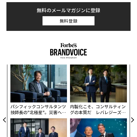
無料のメールマガジンに登録
無料登録
「
左右
T
〜
日
織
う
T
パシフィックコンサルタンツ
内製化こそ、コンサルティン
技師長の"北極星"。災害への
グの本質だ レバレジーズが
無力感を乗り越え見つけた、
実践する、次世代ファームの
防災一筋20年の答え
全貌