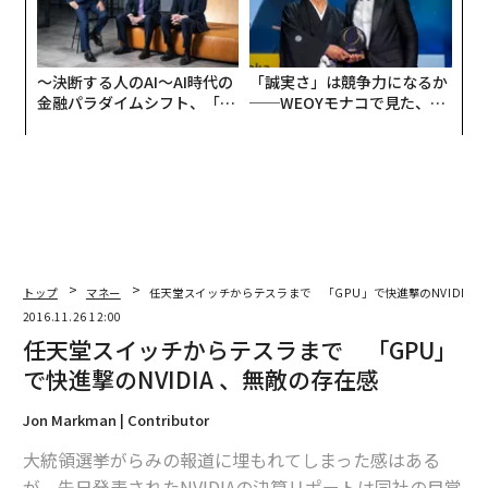
〜決断する人のAI〜AI時代の
「誠実さ」は競争力になるか
金融パラダイムシフト、「超
──WEOYモナコで見た、く
個別化」の核心 【MUFG×ウ
ら寿司の経営哲学
ェルスナビ×PwC】
トップ
マネー
任天堂スイッチからテスラまで 「GPU」で快進撃のNVIDIA 
2016.11.26 12:00
任天堂スイッチからテスラまで 「GPU」
で快進撃のNVIDIA 、無敵の存在感
Jon Markman | Contributor
大統領選挙がらみの報道に埋もれてしまった感はある
が、先日発表されたNVIDIAの決算リポートは同社の目覚