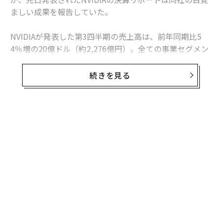
ましい成果を報告していた。
NVIDIAが発表した第3四半期の売上高は、前年同期比5
4％増の20億ドル（約2,276億円）。全ての事業セグメン
トで売上を伸ばし、創業者兼CEOのジェンスン・ファン
は、「飛躍を遂げた四半期となった。全ての製品ライン
続きを見る
が好調で、記録的な売上高と利益を計上できた。新製品
のPascal GPUはゲーム、VR、自動運転カー、データセン
ターのAI分野で大きな成功を収めた」と述べた。
NVIDIAのGPUは、任天堂の新ゲーム機「ニンテンドース
イッチ」にも採用され、マイクロソフトのSurface Studi
oにも搭載された。アマゾンウェブサービス、マイクロ
ソフト、IBMでも採用され、アリババはデータセンター
でサーバーの人工知能の処理を高めるPascal GPUを採用
した。テスラモーターズは、運転の完全自動化を進める
ため、全車にNVIDIAの人工知能エンジンDrive PX 2を使