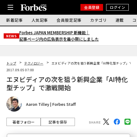
会員登録
ログイン
新着記事
人気記事
会員限定記事
カテゴリ
連載
コ
Forbes JAPAN MEMBERSHIP 新機能｜
NEWS
記事ページ内の広告表示を最小限にしました
トップ
テクノロジー
エヌビディアの次を狙う新興企業「AI特化型チップ」で激
2017.09.05 07:00
エヌビディアの次を狙う新興企業「AI特化
型チップ」で激戦開始
Aaron Tilley | Forbes Staff
著者フォロー
記事を保存