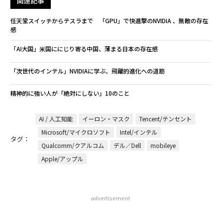
関連記事
任天堂スイッチからテスラまで 「GPU」で快進撃のNVIDIA 、無敵の存在
感
「AI大国」米国ににじり寄る中国、薄まる日本の存在感
「次世代のインテル」NVIDIAに学ぶ、飛躍的進化への道筋
精神的に強い人が「絶対にしない」10のこと
AI / 人工知能
イーロン・マスク
Tencent/テンセント
Microsoft/マイクロソフト
Intel/インテル
タグ：
Qualcomm/クアルコム
デル／Dell
mobileye
Apple/アップル
advertisement