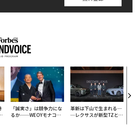
内製
ィン
ジー
代フ
時
「誠実さ」は競争力にな
革新は下山で生まれる─
フ
るか──WEOYモナコで
─レクサスが新型TZとE
心
見た、くら寿司の経営哲
Sに込めた「DISCOVE
ビ
学
R」の哲学