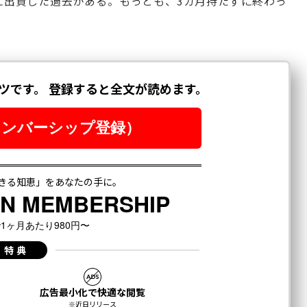
原題）』に出資した過去がある。もっとも、3カ月持たずに終わっ