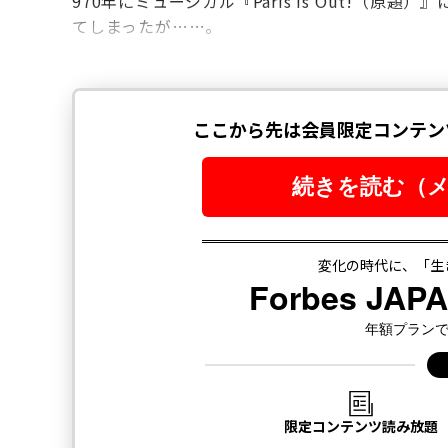
970年にミュージカル『Paris Is Out!（
てしまったが……。