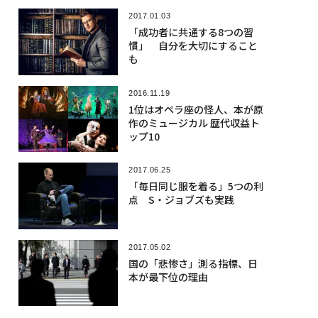
2017.01.03
「成功者に共通する8つの習
慣」 自分を大切にすること
も
2016.11.19
1位はオペラ座の怪人、本が原
作のミュージカル 歴代収益ト
ップ10
2017.06.25
「毎日同じ服を着る」5つの利
点 S・ジョブズも実践
2017.05.02
国の「悲惨さ」測る指標、日
本が最下位の理由