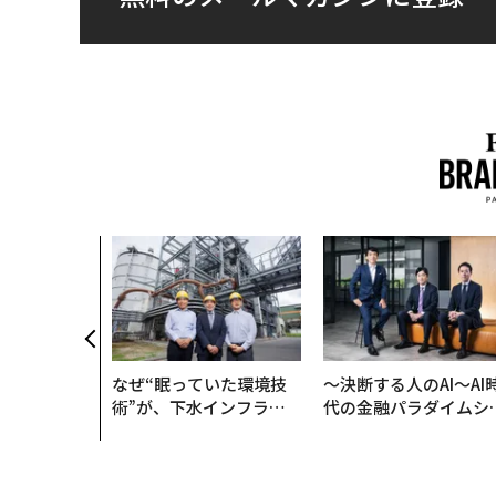
なぜ“眠っていた環境技
〜決断する人のAI〜AI
術”が、下水インフラを
代の金融パラダイムシ
変えたのか──産総研×
ト、「超個別化」の核
月島JFEアクアソリュー
【MUFG×ウェルスナ
ションの10年
×PwC】