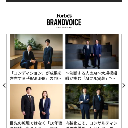
挑
よっ
PA
革
ク
た「
「コンディション」が成果を
〜決断する人のAI〜大規模組
左右する――「BAKUNE」のTEN
織が挑む「AIフル実装」“使
TIALが支える「挑戦者の明
う”企業から“動く”企業へ【N
日」
TTドコモビジネス×PwC】
目先の転職ではなく「10年後
内製化こそ、コンサルティン