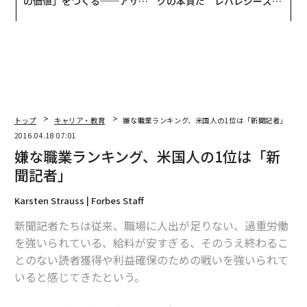
の価値」をつくる──アサイ
グの本質だ レバレジーズが
ンの長期伴走型支援とは
実践する、次世代ファームの
全貌
トップ
キャリア・教育
嫌な職業ランキング、米国人の1位は「新聞記者」
2016.04.18 07:01
嫌な職業ランキング、米国人の1位は「新
聞記者」
Karsten Strauss | Forbes Staff
新聞記者たちは従来、職場に人出が足りない、過重労働
を強いられている、給料が安すぎる、そのうえ終わるこ
とのない読者獲得や利益確保のための戦いを強いられて
いると感じてきたという。