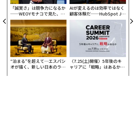
「誠実さ」は競争力になるか
AIが変えるのは効率ではなく
──WEOYモナコで見た、く
顧客体験だ──HubSpot Ja
ら寿司の経営哲学
panが語る「Grow Better」
な組織のつくり方
“泊まる”を超えて─エスパシ
〈7.25(土)開催〉5年後のキ
オが描く、新しい日本のラグ
ャリアに「戦略」はあるか。
ジュアリー（中編）
トップエグゼクティブのキャ
リアに触れる1日│CAREER S
UMMIT 2026