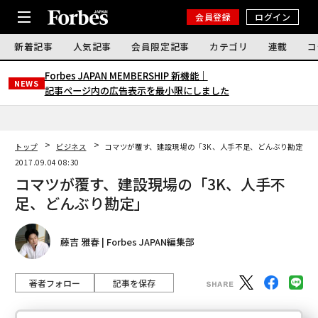
会員登録
ログイン
新着記事
人気記事
会員限定記事
カテゴリ
連載
コ
Forbes JAPAN MEMBERSHIP 新機能｜
NEWS
記事ページ内の広告表示を最小限にしました
トップ
ビジネス
コマツが覆す、建設現場の「3K、人手不足、どんぶり勘定」
2017.09.04 08:30
コマツが覆す、建設現場の「3K、人手不
足、どんぶり勘定」
藤吉 雅春 | Forbes JAPAN編集部
著者フォロー
記事を保存