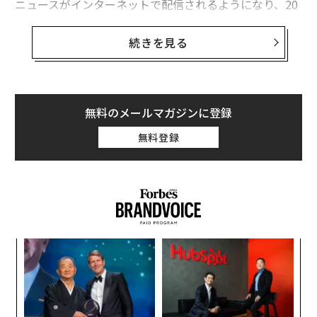
ニュースがインターネットで配信されるようになり、20
00年代半ば以降は世界中の紙媒体が、ネットに取って代
わられるのではとの危機感を持ち始めた。その傾向はそ
続きを見る
の後も変わらず、新聞にとって状況は厳しさを増すばか
りだ。記者は従来の役割に加え、新たな「デジタルの」
役割も担う必要性に迫られている。
無料のメールマガジンに登録
米求人情報サイトのキャリアキャスト（CareerCast）が
無料登録
先ごろ発表した調査結果によれば、米国の人気職業ラン
キングのワースト1位は新聞記者だった。それも、昨年
に引き続き2度目の「首位」獲得だ。
目
の
ン
革
ク
た「