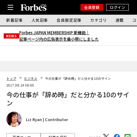
会員登録
ログイン
新着記事
人気記事
会員限定記事
カテゴリ
連載
コ
Forbes JAPAN MEMBERSHIP 新機能｜
NEWS
記事ページ内の広告表示を最小限にしました
トップ
ビジネス
今の仕事が「辞め時」だと分かる10のサイン
2017.08.24 08:00
今の仕事が「辞め時」だと分かる10のサイ
ン
Liz Ryan | Contributor