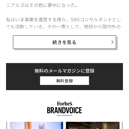
ニアルズはその色に夢中になった。
私はいま事業を運営する傍ら、SNSコンサルタントとし
ても活動している。その一貫として、普段から国内外の
SNSをウォッチし、今時のミレニアルズの動向を探り、
考察している。この連載では、そこで得た興味深いトレ
続きを見る
ンドやインサイトについて紹介していくが、まずはビッ
グトレンド、「ミレニアルピンク」を取り上げたい。
ミレニアルピンクとは、1980年代〜2000年代に生まれ
無料のメールマガジンに登録
た人たちを指すミレニアル世代、その中でも特に20代前
無料登録
半の女性たちに人気のあるいくつかのピンク色のことを
指し、ベビーピンクやダスティピンクなど淡いトーンの
ピンク色のことである。瞬く間に巷に溢れたこの色だ
が、面白いことに2016年、2017年の2年では、支持され
ている色合いはわずかに変化もしている。
ィン
目
ファッション業界から飲食業界まで