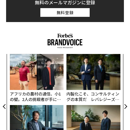
無料のメールマガジンに登録
無料登録
キ
“
か。
オ
キャ
ジ
挑
R S
よっ
PA
アフリカの農村の通信、小1
内製化こそ、コンサルティン
の壁。2人の挑戦者が手にし
グの本質だ レバレジーズが
た「次なる武器」
実践する、次世代ファームの
全貌