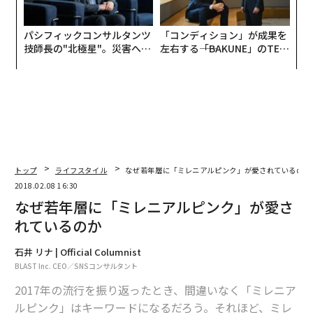
パシフィックコンサルタンツ
「コンディション」が成果を
技師長の"北極星"。災害への
左右する――「BAKUNE」のTEN
無力感を乗り越え見つけた、
TIALが支える「挑戦者の明
防災一筋20年の答え
日」
トップ
ライフスタイル
なぜ若年層に「ミレニアルピンク」が愛されているのか
2018.02.08 16:30
なぜ若年層に「ミレニアルピンク」が愛さ
れているのか
石井 リナ | Official Columnist
BLAST Inc. CEO／SNSコンサルタント
2017年の流行を振り返ったとき、間違いなく「ミレニア
ルピンク」はキーワードになるだろう。それほど、ミレ