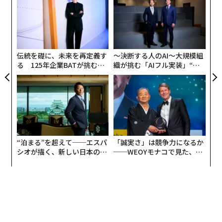
ズが
の
ムの
ン
パ
毎年トレンドカラーを発表しているPantone（パント
技
ン）が、2016年に「ローズクオーツ」を流行色としたこ
無
とにより、ミレニアルピンクの流行は始まった。ハイブ
防
伝統を礎に、未来を再定義す
〜決断する人のAI〜大規模組
ランドが軒並み、ミレニアルピンクのファッションを提
る 125年企業BATが挑むス
織が挑む「AIフル実装」“使
案し、トップインフルエンサーがそれらを着用し、髪色
モークレスな未来
う”企業から“動く”企業へ【N
をそのピンクに染める者まで現れた。そして、その様子
TTドコモビジネス×PwC】
はインスタグラムなどのSNSを通して一気に拡散された
のだ。
ファッションという文脈だけでなく、飲食業界やインテ
“泊まる”を超えて──エスパ
「誠実さ」は競争力になるか
リア業界にも愛された。ミレニアルピンクの内装に包ま
シオが描く、新しい日本のラ
──WEOYモナコで見た、く
れたNYのカフェ「NoLita」や、観光客にも人気のLond
グジュアリー（前編）
ら寿司の経営哲学
onにあるカフェ「Sketch」、そして20万人が来場した
ミュージアム型イベント「MUSEUM OF ICECREAM」な
どはその代表格としても有名だ。
日本においても、広尾にあるカフェ「DAMBO」や昨秋