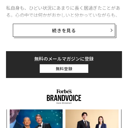
私自身も、ひどい状況にあまりに長く居過ぎたことがあ
る。心の中では何かがおかしいと分かっていながらも、
なんとかできると考えていたり、問題を解決できるほど
自分は強くないと感じて気にしないふりをしたりしてい
続きを見る
た。
あなたはある日、何かのきっかけで、変化の必要性に気
づく。その気づきは静かに訪れたりも、雷のように突然
無料のメールマガジンに登録
やってきたりもする。
無料登録
ンツ
ア
への
の
た、
た
〜