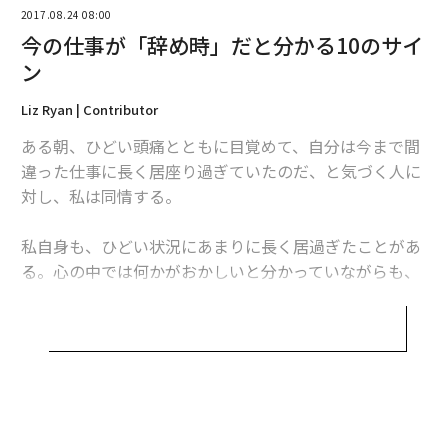
2017.08.24 08:00
今の仕事が「辞め時」だと分かる10のサイ
2026年9月号発売中
ン
Liz Ryan | Contributor
最新号の購入はこちらから
ある朝、ひどい頭痛とともに目覚めて、自分は今まで間
違った仕事に長く居座り過ぎていたのだ、と気づく人に
メンバーシップに登録する
対し、私は同情する。
私自身も、ひどい状況にあまりに長く居過ぎたことがあ
る。心の中では何かがおかしいと分かっていながらも、
なんとかできると考えていたり、問題を解決できるほど
関連記事
自分は強くないと感じて気にしないふりをしたりしてい
優秀な社員が辞めてしまう本当の理由
た。
精神的に強い人が「絶対にしない」10のこと
あなたはある日、何かのきっかけで、変化の必要性に気
づく。その気づきは静かに訪れたりも、雷のように突然
勤務先が「従業員を大切にしているか」見極める10のヒント
やってきたりもする。