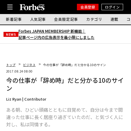
会員登録
ログイン
新着記事
人気記事
会員限定記事
カテゴリ
連載
コ
Forbes JAPAN MEMBERSHIP 新機能｜
NEWS
記事ページ内の広告表示を最小限にしました
トップ
ビジネス
今の仕事が「辞め時」だと分かる10のサイン
2017.08.24 08:00
今の仕事が「辞め時」だと分かる10のサイ
ン
Liz Ryan | Contributor
ある朝、ひどい頭痛とともに目覚めて、自分は今まで間
違った仕事に長く居座り過ぎていたのだ、と気づく人に
対し、私は同情する。