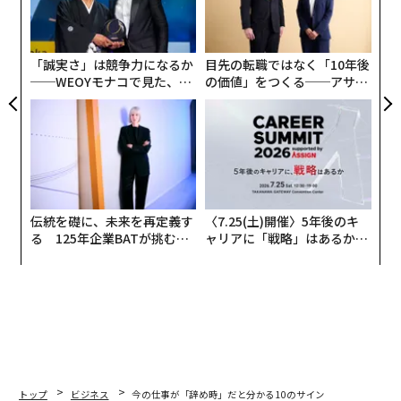
金
個
ェ
「誠実さ」は競争力になるか
目先の転職ではなく「10年後
──WEOYモナコで見た、く
の価値」をつくる──アサイ
ら寿司の経営哲学
ンの長期伴走型支援とは
伝統を礎に、未来を再定義す
〈7.25(土)開催〉5年後のキ
る 125年企業BATが挑むス
ャリアに「戦略」はあるか。
モークレスな未来
トップエグゼクティブのキャ
リアに触れる1日│CAREER S
UMMIT 2026
編集＝遠藤宗生
トップ
ビジネス
今の仕事が「辞め時」だと分かる10のサイン