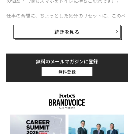
の個室？（僕もスマホをトイレに持ちこむ派です）。
仕事の合間に、ちょっとした気分のリセットに、このペ
ージにたどり着いてくださって、ありがとうございま
す。実は僕は、この原稿をバリ島の中心街・ウブドゥの
続きを見る
ジャングルのそばのカフェで書いています。先ほどから
隣のヨーロピアンカップルから「バカンス中まで仕事を
している日本人」という白い視線を浴びていているので
すが（笑）、僕はバカンスでバリ島を訪れているわけじ
無料のメールマガジンに登録
ゃなく、2年前に移住してきた住民なのです。
無料登録
小1
パ
にし
技
無
伝