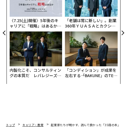
防
る
モ
〈7.25(土)開催〉5年後のキ
「老舗は常に新しい」。創業
ャリアに「戦略」はあるか。
360年ＹＵＡＳＡとカクシン
トップエグゼクティブのキャ
CEO田尻望が語る、AIを超え
リアに触れる1日│CAREER S
る人の価値
UMMIT 2026
今、国内ではオフィスの外で働く“リモートワーク”を推
進する企業が増えていますが、グローバルでは一歩進ん
でおり、 “リゾートワーカー”という働き方を実践する人
が登場してきています。
内製化こそ、コンサルティン
「コンディション」が成果を
グの本質だ レバレジーズが
左右する――「BAKUNE」のTEN
彼らの多くはプログラマーなど、パソコン一つで作業を
実践する、次世代ファームの
TIALが支える「挑戦者の明
全貌
日」
しながら、打ち合わせはスカイプで済ませる、オフィス
通いを必要としない人たち。どこでも仕事ができる彼ら
は、自然が多く気候に恵まれ、クリエイティブな人が集
まる場所を好み、リゾートに赴くのです。中でもこのウ
ブドゥは、古くから画家などのアーティストが集う場所
で、ITの普及以降は先々の未来を描くクリエイターが集
トップ
キャリア・教育
起業家たちが明かす、読んで良かった「35冊の本」