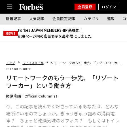
会員登録
ログイン
新着記事
人気記事
会員限定記事
カテゴリ
連載
コ
Forbes JAPAN MEMBERSHIP 新機能｜
NEWS
記事ページ内の広告表示を最小限にしました
トップ
ライフスタイル
リモートワークのもう一歩先、「リゾートワーカー」と
2017.08.25 08:30
リモートワークのもう一歩先、「リゾート
ワーカー」という働き方
尾原 和啓 | Official Columnist
今、この記事を読んでくださっているあなたは、どんな
場所にいるのでしょうか。ぎゅうぎゅう詰めの満員電
車？ ちょっと乾燥気味のオフィス？ もしくはトイレ