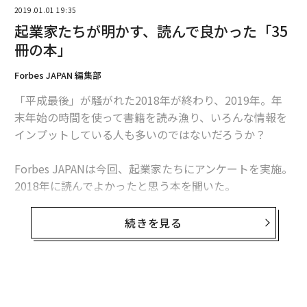
まる場所なのです。
2019.01.01 19:35
起業家たちが明かす、読んで良かった「35
そして、中には僕のように、家族揃って移住するケース
冊の本」
も増えています。ちなみに我が家はプール付きのヴィラ
Forbes JAPAN 編集部
で、家賃は11万円。バリでは、都内で1LDKを借りるの
と同じくらいの家賃で、プール付きの家に住めるのです
「平成最後」が騒がれた2018年が終わり、2019年。年
（！）。
末年始の時間を使って書籍を読み漁り、いろんな情報を
インプットしている人も多いのではないだろうか？
そんな僕は、企業や個人のITコンサルティングを中心
に、新規事業のプロジェクトマネジメントなどを行なっ
Forbes JAPANは今回、起業家たちにアンケートを実施。
ています。月の半分を家族のいるバリ島やシンガポール
2018年に読んでよかったと思う本を聞いた。
で過ごしながらインターネットを活用して仕事をし、一
週間をクライアントが集中する東京で、残り一週間は出
世の中に新しい価値を生み出してきた起業家たちがオス
続きを見る
会いと冒険を求めて世界各国を家族で旅しながら生活を
スメする一冊とは？（※回答の中には動画コンテンツが
しています。
含まれているものもあります）。
月の3分の1も海外で過ごしていると、当然課題となるの
は、不足しがちなコミュニケーションをいかに補うかで
hey 佐藤祐介