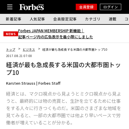
会員登録
ログイン
新着記事
人気記事
会員限定記事
カテゴリ
連載
コ
Forbes JAPAN MEMBERSHIP 新機能｜
NEWS
記事ページ内の広告表示を最小限にしました
トップ
ビジネス
経済が最も急成長する米国の大都市圏トップ10
2017.08.21 07:00
経済が最も急成長する米国の大都市圏トッ
プ10
Karsten Strauss | Forbes Staff
経済とは、マクロ視点から見ようとミクロ視点から見よ
うと、最終的には物の売買と、生計を立てるために仕事
をする人々に行きつくものだ。米国のさまざまな地域を
見てみると、一部の大都市圏では他より早いペースで労
働者が増えていることが分かる。