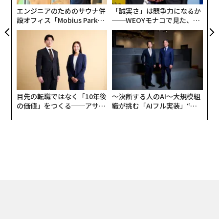
リア
エンジニアのためのサウナ併
「誠実さ」は競争力になるか
UM
設オフィス「Mobius Park」
──WEOYモナコで見た、く
がオープン──タマディック
ら寿司の経営哲学
が健康経営を徹底する理由
目先の転職ではなく「10年後
〜決断する人のAI〜大規模組
の価値」をつくる──アサイ
織が挑む「AIフル実装」“使
ンの長期伴走型支援とは
う”企業から“動く”企業へ【N
TTドコモビジネス×PwC】
編集＝上田裕資