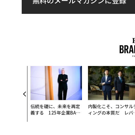
無料のメールマガジンに登録
伝統を礎に、未来を再定
内製化こそ、コンサル
義する 125年企業BAT
ィングの本質だ レバ
が挑むスモークレスな未
ジーズが実践する、次
来
代ファームの全貌