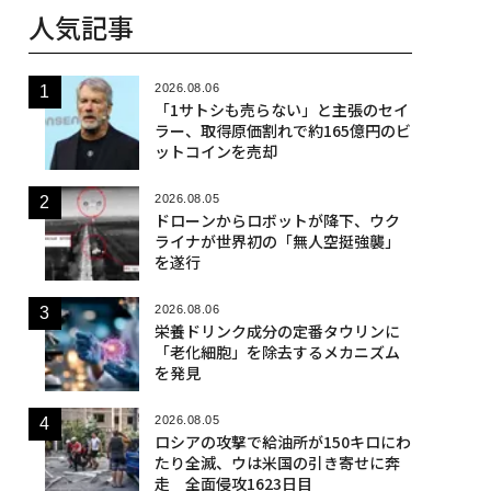
人気記事
2026.08.06
「1サトシも売らない」と主張のセイ
ラー、取得原価割れで約165億円のビ
ットコインを売却
2026.08.05
ドローンからロボットが降下、ウク
ライナが世界初の「無人空挺強襲」
を遂行
2026.08.06
栄養ドリンク成分の定番タウリンに
「老化細胞」を除去するメカニズム
を発見
2026.08.05
ロシアの攻撃で給油所が150キロにわ
たり全滅、ウは米国の引き寄せに奔
走 全面侵攻1623日目