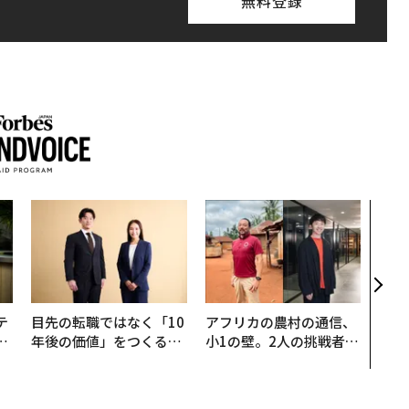
無料登録
挑戦
創に
QAI
テ
目先の転職ではなく「10
アフリカの農村の通信、
レ
年後の価値」をつくる─
小1の壁。2人の挑戦者が
世
─アサインの長期伴走型
手にした「次なる武器」
支援とは