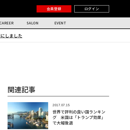
会員登録
ログイン
CAREER
SALON
EVENT
限にしました
関連記事
2017.07.15
世界で評判の良い国ランキン
グ 米国は「トランプ効果」
で大幅後退