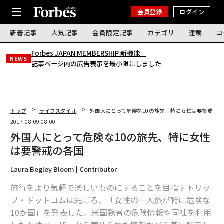
会員登録
ログイン
新着記事
人気記事
会員限定記事
カテゴリ
連載
コ
Forbes JAPAN MEMBERSHIP 新機能｜
NEWS
記事ページ内の広告表示を最小限にしました
トップ
ライフスタイル
外国人にとって危険な10の旅先、特に女性は要警戒の各
2017.08.09 08:00
外国人にとって危険な10の旅先、特に女性
は要警戒の各国
Laura Begley Bloom | Contributor
旅行をより気軽で楽しいものにすることを目指すトリッ
プ・ドットコムは先ごろ、「女性の一人旅が特に危険な
10か国」を発表した。米国務省の危険情報や同社を利用