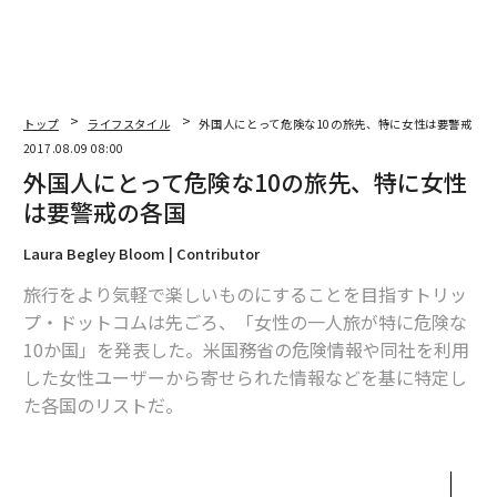
トップ
ライフスタイル
外国人にとって危険な10の旅先、特に女性は要警戒の各
2017.08.09 08:00
外国人にとって危険な10の旅先、特に女性
は要警戒の各国
Laura Begley Bloom | Contributor
旅行をより気軽で楽しいものにすることを目指すトリッ
プ・ドットコムは先ごろ、「女性の一人旅が特に危険な
10か国」を発表した。米国務省の危険情報や同社を利用
した女性ユーザーから寄せられた情報などを基に特定し
た各国のリストだ。
これらは必ずしも旅行するのを「避けるべき国」ではな
い。だが、特に「警戒を要する国」だ。以下、最も評判