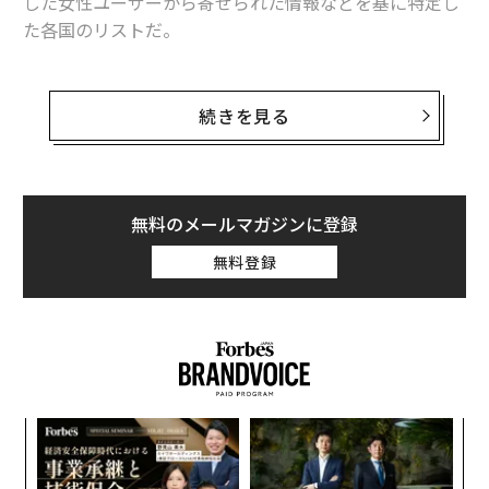
した女性ユーザーから寄せられた情報などを基に特定し
た各国のリストだ。
これらは必ずしも旅行するのを「避けるべき国」ではな
い。だが、特に「警戒を要する国」だ。以下、最も評判
続きを見る
の悪かった国から順に紹介する。
1. エジプト
無料のメールマガジンに登録
無料登録
パ
技
無
挑