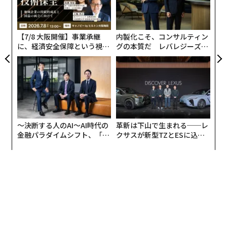
防
よっ
PA
【7/8 大阪開催】事業承継
内製化こそ、コンサルティン
に、経済安全保障という視点
グの本質だ レバレジーズが
が加わるとき──経営者が問
実践する、次世代ファームの
われる新たな判断軸
全貌
〜決断する人のAI〜AI時代の
革新は下山で生まれる──レ
金融パラダイムシフト、「超
クサスが新型TZとESに込め
個別化」の核心 【MUFG×ウ
た「DISCOVER」の哲学
ェルスナビ×PwC】
編集＝木内涼子