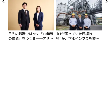
付けて服を選ぶこと（肩や膝が出る服を着ない、体の線
な組織のつくり方
が出ないゆったりした服で手首・足首まで隠す）。髪の
毛も隠しておいた方がいいだろう。
・女性はアイコンタクトに注意すること。目が合うだけ
目先の転職ではなく「10年後
なぜ“眠っていた環境技
でも誘惑していると勘違いされることがある。サングラ
の価値」をつくる──アサイ
術”が、下水インフラを変え
スをかけるといいとのコメントもあった。
ンの長期伴走型支援とは
たのか──産総研×月島JFE
アクアソリューションの10年
・地下鉄を使う場合は女性専用車両に乗り、タクシーよ
りもウーバーを使った方がいい。
2. モロッコ
・テロ事件発生の可能性が高い。
・しつこく物乞いされることが多い。すり、ひったく
り、路上強盗、押し込み強盗などにも特に警戒が必要。