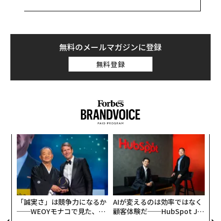
の悪かった国から順に紹介する。
1. エジプト
無料のメールマガジンに登録
最も「危険」と評価されたエジプトについては、米国務
無料登録
省も旅行者に厳重な警戒を呼び掛けている。イスラム過
激派組織「イスラム国（IS）」をはじめ多数のテロ組織
が政府関係者や治安部隊を標的に、公共交通機関や観光
地を含めたさまざまな公共の場で攻撃を行っている。
ただ、トリップ・ドットコムを利用した女性たちは、
〜
「この国への旅行を避けるべきとは言わない」としてい
金
る。必要なのは、次の点に十分に警戒することだ。
個
ア
ェ
の
・エジプトの男性は非常に攻撃的な態度に出ることがあ
た
る。特に、混雑したマーケットなどでは注意が必要だ。
「誠実さ」は競争力になるか
AIが変えるのは効率ではなく
──WEOYモナコで見た、く
顧客体験だ──HubSpot Ja
・地元の習慣に従い、他人の注意を引かないように気を
ら寿司の経営哲学
panが語る「Grow Better」