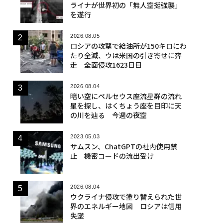
ライナが世界初の「無人空挺強襲」
を遂行
2026.08.05
ロシアの攻撃で給油所が150キロにわ
たり全滅、ウは米国の引き寄せに奔
走 全面侵攻1623日目
2026.08.04
暗い空にペルセウス座流星群の流れ
星を探し、はくちょう座を目印に天
の川を辿る 今週の夜空
2023.05.03
サムスン、ChatGPTの社内使用禁
止 機密コードの流出受け
2026.08.04
ウクライナ侵攻で塗り替えられた世
界のエネルギー地図 ロシアは信用
失墜