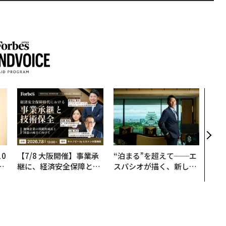
アフ
小1
手に
0
【7/8 大阪開催】事業承
“泊まる”を超えて──エ
─
継に、経済安全保障とい
スパシオが描く、新しい
型
う視点が加わるとき──
日本のラグジュアリー
経営者が問われる新たな
（前編）
判断軸