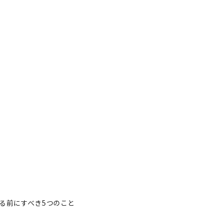
る前にすべき5つのこと
る前にすべき5つのこと
者フォロー
記事を保存