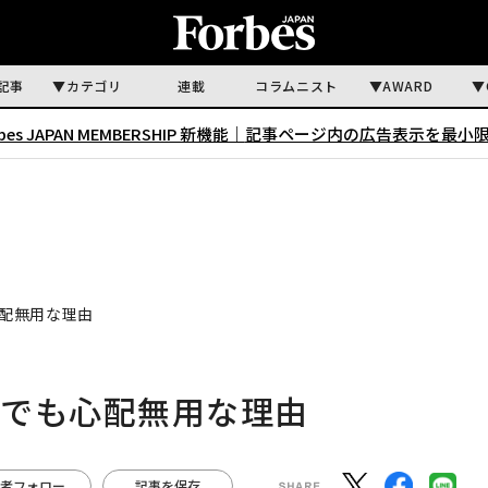
記事
カテゴリ
連載
コラムニスト
AWARD
rbes JAPAN MEMBERSHIP 新機能｜
記事ページ内の広告表示を最小
配無用な理由
れでも心配無用な理由
者フォロー
記事を保存