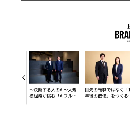
〜決断する人のAI〜大規
目先の転職ではなく「1
模組織が挑む「AIフル実
年後の価値」をつくる
装」“使う”企業から“動
─アサインの長期伴走
く”企業へ【NTTドコモ
支援とは
ビジネス×PwC】