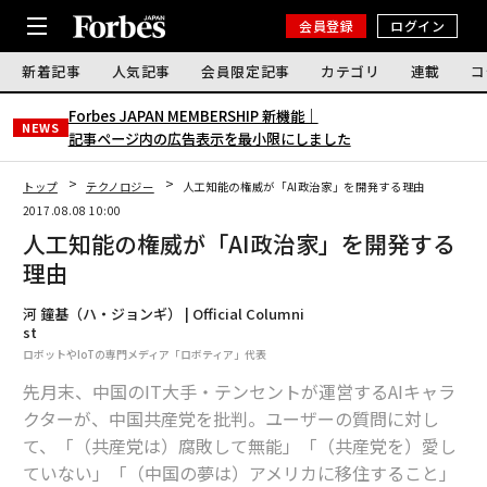
会員登録
ログイン
新着記事
人気記事
会員限定記事
カテゴリ
連載
コ
Forbes JAPAN MEMBERSHIP 新機能｜
NEWS
記事ページ内の広告表示を最小限にしました
トップ
テクノロジー
人工知能の権威が「AI政治家」を開発する理由
2017.08.08 10:00
人工知能の権威が「AI政治家」を開発する
理由
河 鐘基（ハ・ジョンギ） | Official Columni
st
ロボットやIoTの専門メディア「ロボティア」代表
先月末、中国のIT大手・テンセントが運営するAIキャラ
クターが、中国共産党を批判。ユーザーの質問に対し
て、「（共産党は）腐敗して無能」「（共産党を）愛し
ていない」「（中国の夢は）アメリカに移住すること」