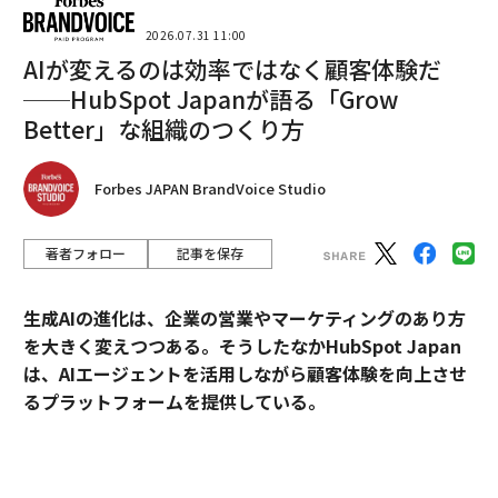
ク・オバマ大統領の名前を合わせたもの。裏に「ロボッ
2026.07.31 11:00
ト大統領」という意味が含まれている。
AIが変えるのは効率ではなく顧客体験だ
──HubSpot Japanが語る「Grow
海外メディアの取材に答えたGoertzel氏は、政治に人工
Better」な組織のつくり方
知能の介入が必要な理由について、次のように述べた。
「国民を代表して、社会的、政治的な意思決定を下す彼
Forbes JAPAN BrandVoice Studio
ら（政治家や官僚）は、専門知識が不足していたり、私
利私欲に陥って誤った判断を繰り返している。ロバマは
著者フォロー
記事を保存
SNSやインターネットにアップされた膨大な情報を1分
以内に分析し、世論を反映した政策をリアルタイムで提
生成AIの進化は、企業の営業やマーケティングのあり方
示すことができる。完成すれば、腐敗がない社会・政治
を大きく変えつつある。そうしたなかHubSpot Japan
的革命を成し遂げられるだろう」
は、AIエージェントを活用しながら顧客体験を向上させ
るプラットフォームを提供している。
なおGoertzel氏は、2025年までに政治的意思決定を完全
に下せる「汎用人工知能」としてブラッシュアップさせ
外資・日系・スタートアップを横断して採用支援を手掛
るべく、ロバマの開発を続けているという。
けるエンワールド・ジャパン代表取締役社長・山本裕介