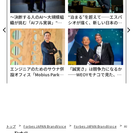
る
うではないのにもかかわらず、である。思うに、権力者
モ
にとって、また一般ユーザーにとって本当に怖いのは、A
〜決断する人のAI〜大規模組
“泊まる”を超えて──エスパ
Iを駆使して「共感している人がまるでたくさんいる」か
織が挑む「AIフル実装」“使
シオが描く、新しい日本のラ
のように、一定の思想・言論を大量に生み出さんとす
う”企業から“動く”企業へ【N
グジュアリー（前編）
る“人間”が現れることだろう。
TTドコモビジネス×PwC】
ところで、政治とAIという領域では興味深い話題があ
る。それは、AIの世界的権威であり、人工知能のオープ
ンソースフレームワークを構築するプロジェクト「Ope
エンジニアのためのサウナ併
「誠実さ」は競争力になるか
nCog Foundation」の会長を務めるBen Goertzel氏が、
設オフィス「Mobius Park」
──WEOYモナコで見た、く
政治的判断を下すAIを開発しているというものだ。
がオープン──タマディック
ら寿司の経営哲学
が健康経営を徹底する理由
Goertzel氏は、人工知能には偏見や私利私欲がないた
め、今後、政治の舞台で公正な意思決定を下す用途で使
われはじめるだろうと予言している。実際、Goertzel氏
らは、3年ほど前から社会的・政治的な意思決定を合理
的に行えるAI「ロバマ（ROBAMA）」の開発に注力して
トップ
Forbes JAPAN BrandVoice
Forbes JAPAN BrandVoice
AIが
いる。ロバマというネーミングは、ロボットと米バラ