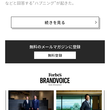
などと回答する“ハプニング”が起きた。
AIが政治批判ともとれる発言を始めたことに、ネットは
大盛り上がり。ユーザーからは「AIが蜂起した」「国家
続きを見る
転覆をはかっている」などの声が挙がり、騒ぎが大きく
なることを案じたテンセント側は、7月30日に同AIキャ
ラクターサービスを停止する状況に追い込まれた。
無料のメールマガジンに登録
日本ではNHKやテレビ朝日など主要メディアも報じた同
無料登録
ハプニングだが、冷静に見れば、“AI絡みの珍事件”の範
疇を超えないだろう。過去には中国以外でも、AIチャッ
トボットが特定の独裁者を擁護したり、人種差別的な発
言を繰り返して利用中断となる事態がたびたび起こって
いる。
パ
チャットボットAIは、人間の書き込みなどを学習して性
技
能を向上させる。そのため、時折、「特定の思想を持っ
無
伝
ている」かのように見えてしまうことがある。実際はそ
防