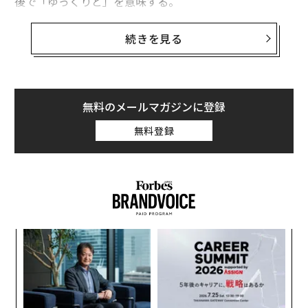
後で「ゆっくりと」を意味する。
8月4日、Despacitoの再生回数はアメリカのラッパー、
続きを見る
ウィズ・カリファの「シー・ユー・アゲイン feat. チャ
ーリー・プース」を抜き、ユーチューブ上で最も再生回
数の多い動画となった。ウィズ・カリファの楽曲は2015
年の映画「ワイルド・スピード SKY MISSION」のサウ
無料のメールマガジンに登録
ンドトラックに収録された楽曲で、今年7月に韓国のPsy
無料登録
の「江南スタイル」を抑え1位になっていた。しかし、1
位を獲得してから1ヶ月も経たないうちにDespacitoに王
座を奪われた形だ。
ユーチューブの再生回数トップは入れ替わりが激しい
が、Despacitoのトップの座は当面は続く見込みだ。Des
小1
〜
pacitoは今年1月にユーチューブで公開され、世界各国
にし
織
で人気を博しており、米国ビルボードのHot 100では12
う
「
週連続でトップになっている。
T
3
C