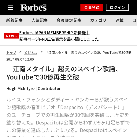
会員登録
ログイン
新着記事
人気記事
会員限定記事
カテゴリ
連載
コ
Forbes JAPAN MEMBERSHIP 新機能｜
NEWS
記事ページ内の広告表示を最小限にしました
トップ
ビジネス
「江南スタイル」超えのスペイン歌謡、YouTubeで30億再生
2017.08.07 12:00
「江南スタイル」超えのスペイン歌謡、
YouTubeで30億再生突破
Hugh McIntyre | Contributor
ルイス・フォンシとダディー・ヤンキーらが歌うスペイ
ン語歌謡の音楽ビデオ「Despacito（デスパシート）」
のユーチューブでの再生回数が30億回を突破し、歴史を
塗り替えた。Despacitoは公開からわずか9ヶ月足らずで
この偉業を達成したことになる。Despacitoはスペイン