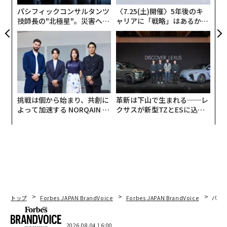
る
パシフィックコンサルタンツ
〈7.25(土)開催〉5年後のキ
技師長の"北極星"。災害への
ャリアに「戦略」はあるか。
無力感を乗り越え見つけた、
トップエグゼクティブのキャ
防災一筋20年の答え
リアに触れる1日│CAREER S
UMMIT 2026
挑戦は個から始まり、共創に
革新は下山で生まれる──レ
よって加速する NORQAIN JA
クサスが新型TZとESに込め
PAN 特別座談会
た「DISCOVER」の哲学
トップ
Forbes JAPAN BrandVoice
Forbes JAPAN BrandVoice
パシ
2026.08.04 16:00