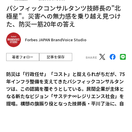
パシフィックコンサルタンツ技師長の"北
極星"。災害への無力感を乗り越え見つけ
た、防災一筋20年の答え
Forbes JAPAN BrandVoice Studio
編集＝上田裕資
著者フォロー
記事を保存
2026年9月号発売中
防災は「行政任せ」「コスト」と捉えられがちだが、75
年インフラ整備を支えてきたパシフィックコンサルタン
最新号の購入はこちらから
ツは、この認識を覆そうとしている。民間企業が主体と
なる新たなビジョン「サステナ∞レジリエンス社会」を
提唱。構想の旗振り役となった技師長・平川了治に、自
メンバーシップに登録する
身の思いと共に、ビジョンの要諦を聞いた。
「防災は、企業にとって自分ごとになりきれずにい