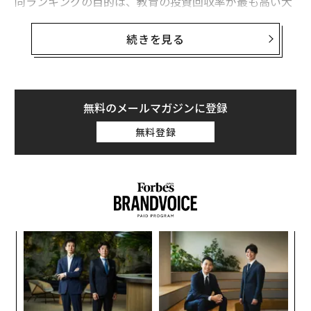
同ランキングの目的は、教育の投資回収率が最も高い大
学や教育機関を示すことにある。評価基準となったのは
「教員の質と学生満足度」「留年なしの卒業率」「学生
続きを見る
ローン額の低さ」「卒業後の収入とキャリアの成功」の
4項目。一方で、大学の雰囲気や立地、課外活動、専門
や研究機会など、学生の心をつかみ得る特徴は考慮して
いない。
無料のメールマガジンに登録
無料登録
ハーバード大は2015年の6位、昨年の4位から順位を上
げ、10年前に始まった同ランキングで初めて首位に立っ
た。全米最古の高等教育機関である同校には、優秀な学
生・教職員が世界中から集まる。
エ
設オ
が
A
が
顧客
pa