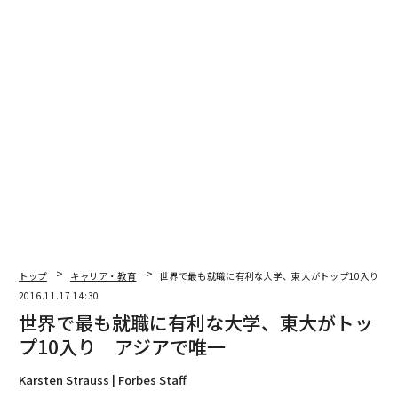
トランプ政権、大学進学での白人優遇措置を検討か
ハーバード経営大学院が教えるのは「欲」 痛烈批判の新著出版
働く人が「世界を悪くしているかも」と感じている業種10
タグ：
フォード
マツダ
advertisement
トップ
キャリア・教育
世界で最も就職に有利な大学、東大がトップ10入り 
2016.11.17 14:30
世界で最も就職に有利な大学、東大がトッ
プ10入り アジアで唯一
Karsten Strauss | Forbes Staff