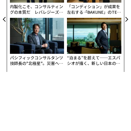
な
内製化こそ、コンサルティン
「コンディション」が成果を
グの本質だ レバレジーズが
左右する――「BAKUNE」のTEN
実践する、次世代ファームの
TIALが支える「挑戦者の明
全貌
日」
パシフィックコンサルタンツ
“泊まる”を超えて──エスパ
技師長の"北極星"。災害への
シオが描く、新しい日本のラ
無力感を乗り越え見つけた、
グジュアリー（前編）
防災一筋20年の答え