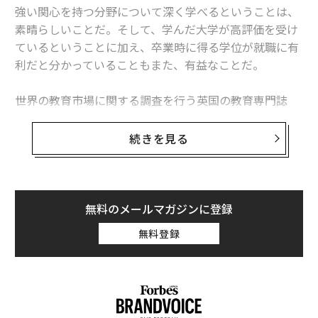
強い関心を持つ分野について深く学べるということは、
素晴らしいことだ。そして、学んだ大学が高評価を受け
ているということに加え、卒業時に得る学位が就職に有
利だと分かっていることもまた、有益なことだ。
世界の教育市場に関する調査を行う英国の教育専門誌
「タイムズ・ハイヤー・エデュケーション（THE）」は
11月16日、「世界で最も就職に有利な大学ランキング」
続きを見る
を発表した。6回目となる今年、1位となったのはカリフ
ォルニア工科大学だった。上位3校の全て、12校の大半
を米国の大学が占めている。
無料のメールマガジンに登録
また、欧米以外の大学では唯一、東京大学がトップ10入
無料登録
りした。THEの編集者、フィル・ベイティーは、同誌が
9月に発表した今年の「世界大学ランキング」では日本
の大学がアジア地域の最上位に入れなかった点を指摘。
それでも就職の可能性においては、各国企業の間で高い
注目度を維持していると説明した。