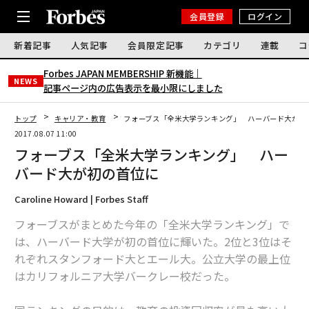
会員登録
ログイン
新着記事
人気記事
会員限定記事
カテゴリ
連載
コ
Forbes JAPAN MEMBERSHIP 新機能｜
NEWS
記事ページ内の広告表示を最小限にしました
トップ
キャリア・教育
フォーブス「全米大学ランキング」 ハーバード大が初
2017.08.07 11:00
フォーブス「全米大学ランキング」 ハー
バード大が初の首位に
Caroline Howard | Forbes Staff
フォーブスがまとめた今年の「全米大学ランキング」で
は、ハーバード大学が初の首位に輝いた。2位と3位はそ
れぞれスタンフォード大とエール大。公立大学の最上位
はカリフォルニア大学バークレー校だった。