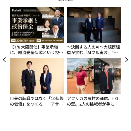
“
シ
グ
な
術
た
ア
【7/8 大阪開催】事業承継
〜決断する人のAI〜大規模組
に、経済安全保障という視点
織が挑む「AIフル実装」“使
が加わるとき──経営者が問
う”企業から“動く”企業へ【N
われる新たな判断軸
TTドコモビジネス×PwC】
目先の転職ではなく「10年後
アフリカの農村の通信、小1
の価値」をつくる──アサイ
の壁。2人の挑戦者が手にし
ンの長期伴走型支援とは
た「次なる武器」