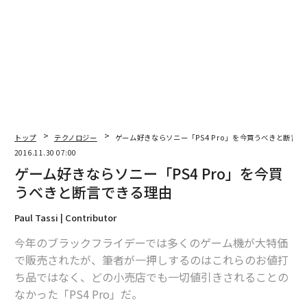
最新号の購入はこちらから
メンバーシップに登録する
関連記事
トップ
テクノロジー
ゲーム好きならソニー「PS4 Pro」を今買うべきと断言
2016.11.30 07:00
ゲーム好きならソニー「PS4 Pro」を今買うべきと断言できる理由
ゲーム好きならソニー「PS4 Pro」を今買
うべきと断言できる理由
サムスンGalaxy S8を分解してわかった「意外な事実」
Paul Tassi | Contributor
ソニー平井社長が語る、「社員の熱量を吸い上げる」メカニズムの作り方
今年のブラックフライデーでは多くのゲーム機が大特価
で販売されたが、筆者が一押しするのはこれらのお値打
麻薬より危険「食べるのをやめられなくなる食品」リスト
ち品ではなく、どの小売店でも一切値引きされることの
なかった「PS4 Pro」だ。
タグ：
Sony/ソニー
Microsoft/マイクロソフト
任天堂