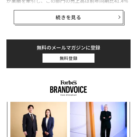
が業績を牽引し、この部門の売上高は前年同期比41.4％
増となった。また、昨年4月の熊本地震関連の93億円に
及ぶ保険金の受取りも営業利益に寄与した。
続きを見る
しかし、一方でPS4の出荷台数は昨年の同四半期の350
万台から330万台に減少した。
無料のメールマガジンに登録
無料登録
「
─
ら
“
シ
グ