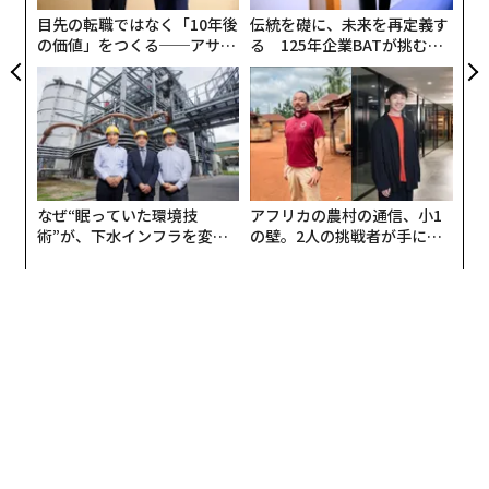
目先の転職ではなく「10年後
伝統を礎に、未来を再定義す
の価値」をつくる──アサイ
る 125年企業BATが挑むス
ンの長期伴走型支援とは
モークレスな未来
なぜ“眠っていた環境技
アフリカの農村の通信、小1
術”が、下水インフラを変え
の壁。2人の挑戦者が手にし
たのか──産総研×月島JFE
た「次なる武器」
アクアソリューションの10年
編集＝上田裕資
2026年9月号発売中