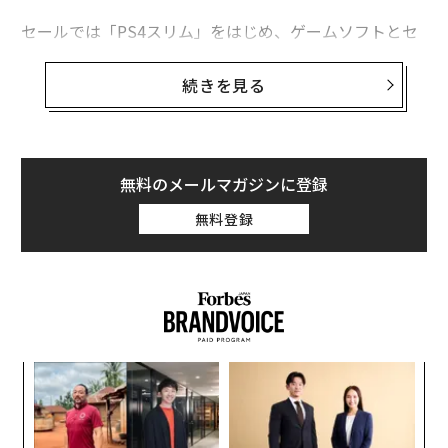
セールでは「PS4スリム」をはじめ、ゲームソフトとセ
ットで250ドルで販売されるケースが目立った。これに
advertisement
対し、PS4 Proは本体のみで399ドルと割高ではあるが、
続きを見る
その価値は十分ある。
今年のブラックフライデーでは4Kテレビも大人気だった
が、これは4K／HDRテレビ対応が売りのPS4 Proにとっ
無料のメールマガジンに登録
て大きな追い風になるはずだ。4Kテレビだけでもゲーム
無料登録
体験を大幅に向上できるが、そこにPS4 Proが組み合わ
さればゲームの面白さを最大限引き出すことが可能だ。
パ
技
無
な
防
術