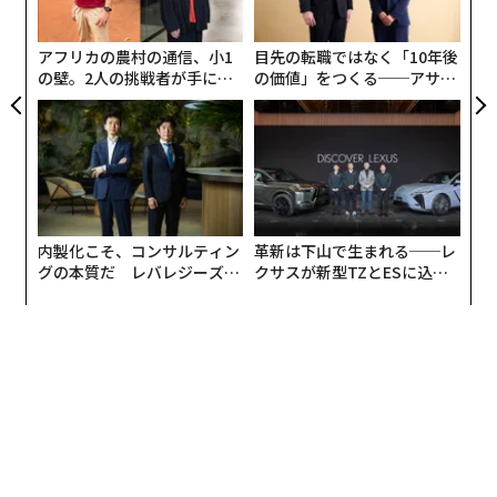
た
ア
アフリカの農村の通信、小1
目先の転職ではなく「10年後
の壁。2人の挑戦者が手にし
の価値」をつくる──アサイ
た「次なる武器」
ンの長期伴走型支援とは
内製化こそ、コンサルティン
革新は下山で生まれる──レ
グの本質だ レバレジーズが
クサスが新型TZとESに込め
実践する、次世代ファームの
た「DISCOVER」の哲学
全貌