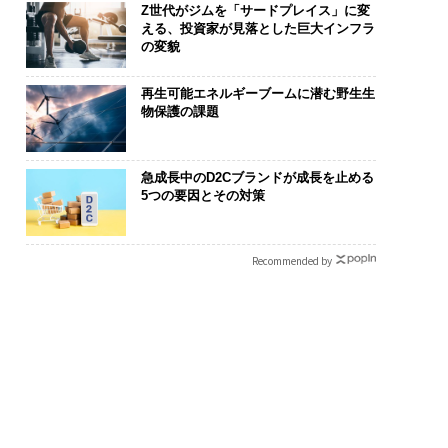
Z世代がジムを「サードプレイス」に変
える、投資家が見落とした巨大インフラ
の変貌
再生可能エネルギーブームに潜む野生生
実さ」は競争力にな
〈7.25(土)開催〉5年後
目先の転職では
物保護の課題
──WEOYモナコで
のキャリアに「戦略」は
年後の価値」
、くら寿司の経営哲
あるか。トップエグゼク
─アサインの
ティブのキャリアに触れ
支援とは
急成長中のD2Cブランドが成長を止める
る1日│CAREER SUMMI
5つの要因とその対策
T 2026
Recommended by