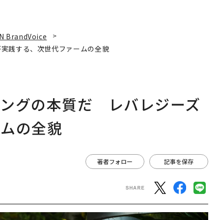
N BrandVoice
が実践する、次世代ファームの全貌
ィングの本質だ レバレジーズ
ームの全貌
著者フォロー
記事を保存