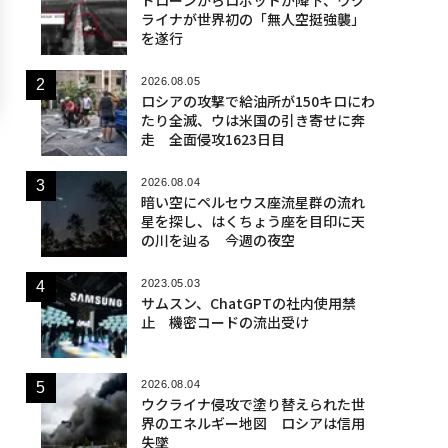
ライナが世界初の「無人空挺強襲」
を遂行
2026.08.05
ロシアの攻撃で給油所が150キロにわ
たり全滅、ウは米国の引き寄せに奔
走 全面侵攻1623日目
2026.08.04
暗い空にペルセウス座流星群の流れ
星を探し、はくちょう座を目印に天
の川を辿る 今週の夜空
2023.05.03
サムスン、ChatGPTの社内使用禁
止 機密コードの流出受け
2026.08.04
ウクライナ侵攻で塗り替えられた世
界のエネルギー地図 ロシアは信用
失墜