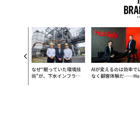
クコンサルタ
"北極星"。
力感を乗り越
防災一筋20
なぜ“眠っていた環境技
AIが変えるのは効率で
術”が、下水インフラを
なく顧客体験だ──Hu
変えたのか──産総研×
Spot Japanが語る「G
月島JFEアクアソリュー
ow Better」な組織の
ションの10年
くり方