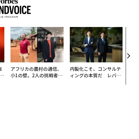
「誠
るか
見た
学
は
アフリカの農村の通信、
内製化こそ、コンサルテ
b
小1の壁。2人の挑戦者が
ィングの本質だ レバレ
r
手にした「次なる武器」
ジーズが実践する、次世
つ
代ファームの全貌