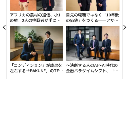
た
関連記事
ア
アフリカの農村の通信、小1
目先の転職ではなく「10年後
ノーベル文学賞、ボブ・ディランが稼ぐ金額 130億円の音楽フェスも
の壁。2人の挑戦者が手にし
の価値」をつくる──アサイ
た「次なる武器」
ンの長期伴走型支援とは
精神的に強い人が「絶対にしない」10のこと
ビル・ゲイツが推薦する「この夏の必読書」5冊とその中身
国の「悲惨さ」測る指標、日本が最下位の理由
「コンディション」が成果を
〜決断する人のAI〜AI時代の
左右する――「BAKUNE」のTEN
金融パラダイムシフト、「超
「毎日同じ服を着る」5つの利点 S・ジョブズも実践
TIALが支える「挑戦者の明
個別化」の核心 【MUFG×ウ
日」
ェルスナビ×PwC】
タグ：
レビ
デル／Dell
LEGO/レゴ
帝国ホテル
スバル
advertisement