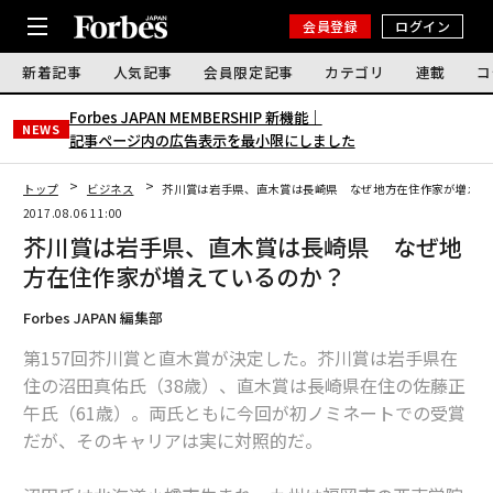
会員登録
ログイン
新着記事
人気記事
会員限定記事
カテゴリ
連載
コ
Forbes JAPAN MEMBERSHIP 新機能｜
NEWS
記事ページ内の広告表示を最小限にしました
トップ
ビジネス
芥川賞は岩手県、直木賞は長崎県 なぜ地方在住作家が増え
2017.08.06 11:00
芥川賞は岩手県、直木賞は長崎県 なぜ地
方在住作家が増えているのか？
Forbes JAPAN 編集部
第157回芥川賞と直木賞が決定した。芥川賞は岩手県在
住の沼田真佑氏（38歳）、直木賞は長崎県在住の佐藤正
午氏（61歳）。両氏ともに今回が初ノミネートでの受賞
だが、そのキャリアは実に対照的だ。