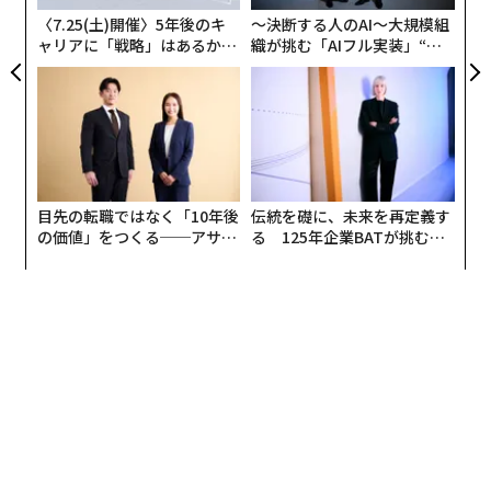
京や大阪などの大都市周辺ではなく、東北と九州の地方
〈7.25(土)開催〉5年後のキ
〜決断する人のAI〜大規模組
都市に在住している。
ャリアに「戦略」はあるか。
織が挑む「AIフル実装」“使
トップエグゼクティブのキャ
う”企業から“動く”企業へ【N
記者会見が売り上げに直結する
リアに触れる1日│CAREER S
TTドコモビジネス×PwC】
UMMIT 2026
芥川賞と直木賞の発表は、近年はテレビの情報番組など
でも取り上げられ、一般的にもかなり注目も集めている
が、当日の記者会見での受け応えが受賞作の売り上げに
目先の転職ではなく「10年後
伝統を礎に、未来を再定義す
影響するようにもなった。
の価値」をつくる──アサイ
る 125年企業BATが挑むス
ンの長期伴走型支援とは
モークレスな未来
2011年に「共喰い」で第146回芥川賞を受賞した田中慎
弥氏は、記者会見に不機嫌な表情で臨み、「（受賞を）
断ったりして気の弱い委員の方が倒れたりしたら、都政
が混乱するので、都知事閣下と東京都民各位のために、
もらっといてやる」と選考委員のひとりで当時都知事で
もあった石原慎太郎氏を揶揄するような発言でセンセー
ショナルな話題を集め、受賞作「共喰い」の発行部数は
刊行2週間で20万部に達した。