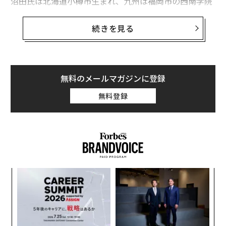
沼田氏は北海道小樽市生まれ、九州は福岡市の西南学院
大学を卒業、現在は盛岡市に住み、塾講師をしている。
受賞作となった「影裏」は今年4月に文学界新人賞を受
続きを見る
賞したばかりのデビュー作だ。まだ発表作品が1作しか
ないことを、本人は記者会見で「ジーンズを1本しか持
っていないのに、ベストジーニスト賞を受賞したような
もの」と自嘲気味に語り、会場から笑いをとった。
無料のメールマガジンに登録
無料登録
一方、佐藤氏は長崎県佐世保市の生まれ、北海道大学文
学部を中退後、故郷に戻り、1983年に「永遠の1／2」で
第7回すばる文学賞を受賞してデビュー。今年で作家生
活35年を数えるベテラン作家だ。受賞の発表は佐世保市
で待ち、記者会見は異例の電話による一問一答となっ
た。
創に
パ
 JA
技
かたや本年デビユー、かたや作家生活35年、かなり対照
無
「
的な沼田氏と佐藤氏のキャリアだが、奇しくも両氏とも
防
─
に北海道と九州に住んだ経験があり、現在の住まいも東
ら