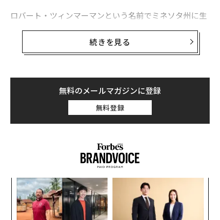
ロバート・ツィンマーマンという名前でミネソタ州に生
次ページ ＞
なぜ地方にこだわるのか
まれた彼は、1960年代のニューヨークで音楽シーンに浮
上した。代表曲の「風に吹かれて」や「時代は変わる」
続きを見る
はアメリカの公民権運動やベトナム反戦運動を象徴する
1
2
歌になった。
文＝フォーブス ジャパン編集部
現在75歳のディランは米国人としては1993年の作家ト
無料のメールマガジンに登録
ニ・モリスンの受賞以来、はじめてのノーベル文学賞に
無料登録
2026年9月号発売中
輝いた。ミュージシャンがこの賞を得るのは異例の事態
だ。選考委員らは彼の自伝「Chronicles（邦題：ボブ・
ディラン自伝）」のみならず社会状況や宗教、政治、そ
最新号の購入はこちらから
して愛をとりあげた彼の音楽を評価したという。
メンバーシップに登録する
るか
伝
、く
る
モ
な
術