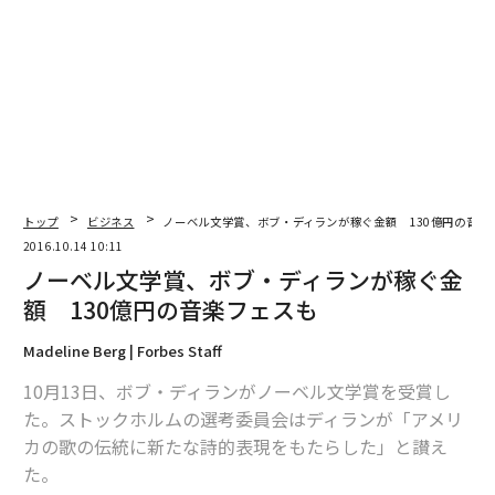
また、2013年の第149回直木賞では、「ホテルローヤ
ル」で受賞した桜木紫乃さんが、人気バンドであるゴー
ルデンボンバーの熱烈なファンで、受賞の記者会見にメ
ンバーの鬼龍院翔が愛用している模型メーカー「タミ
ヤ」のロゴ入りTシャツを着用して臨んだため、翌朝の
テレビの情報番組でその映像が集中的に流され、受賞作
の「ホテルローヤル」は50万部を超えるベストセラーと
トップ
ビジネス
ノーベル文学賞、ボブ・ディランが稼ぐ金額 130億円の音楽
なった。
2016.10.14 10:11
ノーベル文学賞、ボブ・ディランが稼ぐ金
近年、その場でのパフォーマンスが売り上げ部数に直結
額 130億円の音楽フェスも
すると言われるほど、重要視されるようになった両賞の
記者会見だが、たいていの作家は受賞した場合に会見場
Madeline Berg | Forbes Staff
の帝国ホテルへすぐに駆けつけられるよう、都内で発表
10月13日、ボブ・ディランがノーベル文学賞を受賞し
を待つことが多い。なかには、ゲンをかついで、受賞者
た。ストックホルムの選考委員会はディランが「アメリ
を数多く出すバーで待つ作家もいる。ちなみに芥川賞を
カの歌の伝統に新たな詩的表現をもたらした」と讃え
受賞した沼田氏は、岩手県盛岡市から上京して発表を待
た。
った。