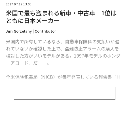
2017.07.17 13:00
米国で最も盗まれる新車・中古車 1位は
編集＝木内涼子
ともに日本メーカー
Jim Gorzelany | Contributor
2026年9月号発売中
米国内で所有しているなら、自動車保険料の支払いが遅
れていないか確認した上で、盗難防止アラームの購入を
検討した方がいいモデルがある。1997年モデルのホンダ
最新号の購入はこちらから
「アコード」だ──。
メンバーシップに登録する
全米保険犯罪局（NICB）が毎年発表している報告書「H
ot Wheels」によると、2016年に盗難被害に遭った中古
車の多くは、スマートキー技術が採用される以前に発売
されたファミリー向けセダンとピックアップトラックだ
った。
関連記事
ワールド・カー・オブ・ザ・イヤー、環境性能で2年連続トヨタ車を選出
盗まれるのは新車よりも中古車が多く、ほとんどは「チ
無料のメールマガジンに登録
ョップ・ショップ」に持ち込まれて解体され、取り出さ