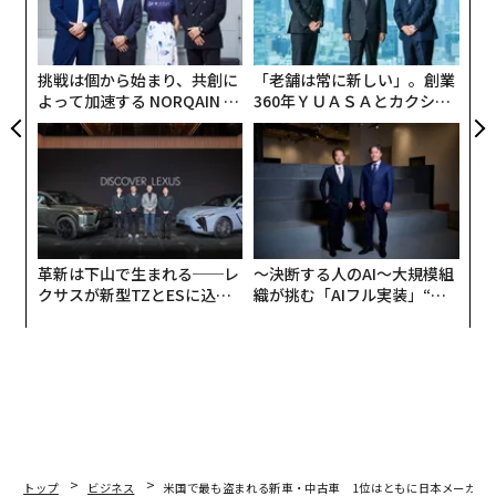
ェ
顧客
pa
な
挑戦は個から始まり、共創に
「老舗は常に新しい」。創業
よって加速する NORQAIN JA
360年ＹＵＡＳＡとカクシン
PAN 特別座談会
CEO田尻望が語る、AIを超え
る人の価値
革新は下山で生まれる──レ
〜決断する人のAI〜大規模組
クサスが新型TZとESに込め
織が挑む「AIフル実装」“使
た「DISCOVER」の哲学
う”企業から“動く”企業へ【N
TTドコモビジネス×PwC】
トップ
ビジネス
米国で最も盗まれる新車・中古車 1位はともに日本メーカー