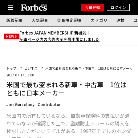
会員登録
ログイン
新着記事
人気記事
会員限定記事
カテゴリ
連載
コ
Forbes JAPAN MEMBERSHIP 新機能｜
NEWS
記事ページ内の広告表示を最小限にしました
トップ
ビジネス
米国で最も盗まれる新車・中古車 1位はともに日本メーカー
2017.07.17 13:00
米国で最も盗まれる新車・中古車 1位は
ともに日本メーカー
Jim Gorzelany | Contributor
米国内で所有しているなら、自動車保険料の支払いが遅
れていないか確認した上で、盗難防止アラームの購入を
検討した方がいいモデルがある。1997年モデルのホンダ