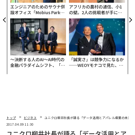
エンジニアのためのサウナ併
アフリカの農村の通信、小1
設オフィス「Mobius Park」
の壁。2人の挑戦者が手にし
がオープン──タマディック
た「次なる武器」
が健康経営を徹底する理由
〜決断する人のAI〜AI時代の
「誠実さ」は競争力になるか
金融パラダイムシフト、「超
──WEOYモナコで見た、く
個別化」の核心 【MUFG×ウ
ら寿司の経営哲学
ェルスナビ×PwC】
トップ
ビジネス
ユニクロ柳井社長が語る「データ活用とアパレル産業の未来」
2017.04.09 11:30
ユニクロ柳井社長が語る「データ活用とア