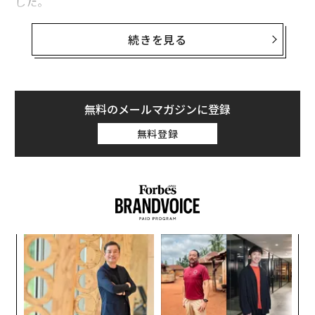
した。
2017年のトップに輝いたのはオンライン決済サービスを
続きを見る
運営する「ストライプ」。アイルランド生まれのパトリ
ック・コリソンとジョン・コリソンの兄弟が創業し、企
業価値は92億ドル（約1兆円）とされている。フェイス
ブックやリフト、ターゲット、ユニセフをはじめとする
無料のメールマガジンに登録
無数の企業が同社のソフトウェアを使用して売上などウ
無料登録
ェブサイト上の決済を管理している。
2位は「ドロップボックス」、3位はビジネス向けメッセ
ージサービスの「Slack」、4位は電子署名のユニコーン
企業「DocuSign」が選ばれた。そして、5位につけたの
はストライプのライバルともいえる「Adyen（アディエ
パ
ン）」で、目立つ企業ではないが巨額の売上を記録し、
技
企業価値は数十億ドルと言われている。
無
革
防
ク
た「