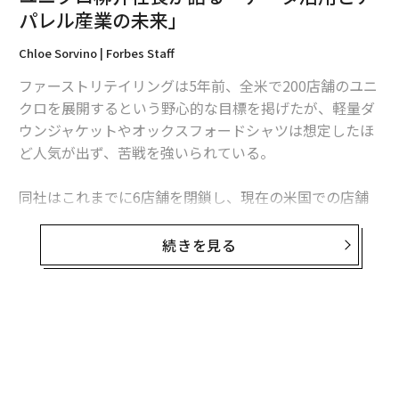
パレル産業の未来」
Chloe Sorvino | Forbes Staff
ファーストリテイリングは5年前、全米で200店舗のユニ
クロを展開するという野心的な目標を掲げたが、軽量ダ
編集＝上田裕資
ウンジャケットやオックスフォードシャツは想定したほ
ど人気が出ず、苦戦を強いられている。
2026年9月号発売中
同社はこれまでに6店舗を閉鎖し、現在の米国での店舗
数は47店舗と目標に遠く及ばない。同社は、今後の出店
目標を明らかにしていない。
最新号の購入はこちらから
続きを見る
しかし、ファーストリテイリングの創業者で会長兼社長
メンバーシップに登録する
の柳井正はグローバル展開を諦めていない。柳井は3月
下旬にニューヨークで秋冬コレクションを発表した際、
フォーブスアジアに対し「2020年までに売上高を現状の
170億ドル（約1兆8000億円）から290億ドル（約3兆20
00億円）まで増やす」と語った。彼は、中国やタイなど