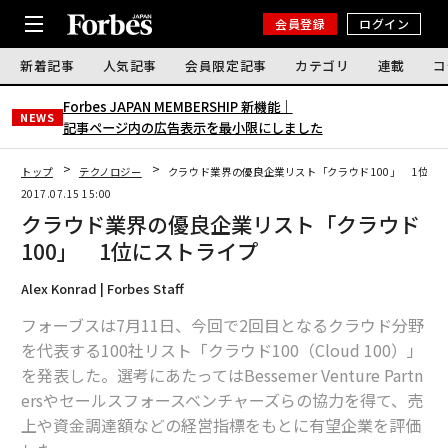
会員登録
ログイン
新着記事
人気記事
会員限定記事
カテゴリ
連載
コ
Forbes JAPAN MEMBERSHIP 新機能｜
NEWS
記事ページ内の広告表示を最小限にしました
トップ
テクノロジー
クラウド業界の優良企業リスト「クラウド100」 1位に
2017.07.15 15:00
クラウド業界の優良企業リスト「クラウド
100」 1位にストライプ
Alex Konrad | Forbes Staff
フォーブスは7月11日、今回で2回目となるクラウド分野
を代表する100社リスト「クラウド100（Cloud 100）」
を発表した。選考にあたってはBessemer Venture Partn
ersやセールスフォースベンチャーズらの協力を得て、売
上や資金調達額などの経営指標をもとに有望企業を評価