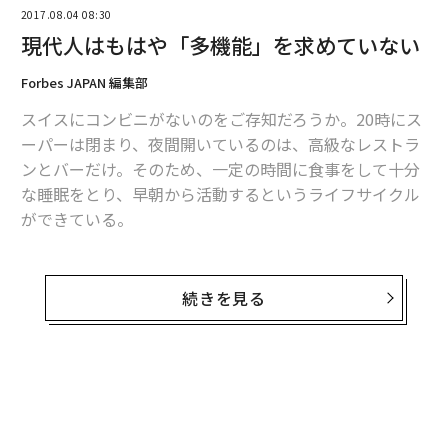
能が一役を担う時代になってきた。チャット接客システ
2017.08.04 08:30
ム「OK SKY」を提供している株式会社空色は、オリー
現代人はもはや「多機能」を求めていない
ブ・デ・オリーブのLINE＠アカウントで、商品の提案か
ら購入まで対応できる自動接客システムの提供を開始す
Forbes JAPAN 編集部
ると発表。バックエンドで人が回答していた従来のチャ
スイスにコンビニがないのをご存知だろうか。20時にス
ット接客システムにAIを導入することによって、接客数
ーパーは閉まり、夜間開いているのは、高級なレストラ
や営業時間の拡大、人員の効率化、より多くのデータ収
ンとバーだけ。そのため、一定の時間に食事をして十分
集や分析が可能になる見込みだ。
な睡眠をとり、早朝から活動するというライフサイクル
ができている。
人の代わりにテキスト解析をして学習する人工知能は、I
BM Watsonだという。空色取締役副社長の小林福嗣氏は
「スイスは生産性が高い。時計、金融、製薬の分野で勝
ウェブマガジン「FUTURE STRIDE」のインタビューで
ち続けている理由は、生活リズムにあるんじゃない
続きを見る
「現在は、スタッフの代わりにデータを蓄積したIBM W
か」。スイスを訪れた際に、野々上仁はそう思ったとい
atsonがチャットを代行します。会話の70％は要件定義
う。
なので、お客様が何を求めているかはこれまでの蓄積で
解決可能です」と話している。今後はさらにチャット内
野々上仁はインターネット草創期にネットワーク・コン
の流れを自動化していくという。
ピューティングの世界に入った人物で、グーグルのCEO
となるエリック・シュミットが最高技術責任者だったサ