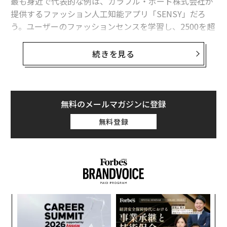
最も身近で代表的な例は、カラフル・ボード株式会社が
提供するファッション人工知能アプリ「SENSY」だろ
う。ユーザーのファッションセンスを学習し、2500を超
えるブランドからその人に似合うコーディネートを提案
してくれるアプリだ。
続きを見る
同社代表で、もともと慶応大学で人工知能の研究をして
いたという渡辺祐樹氏は、情報過多で自分が欲しいと思
う商品との“出会い”が生まれにくくなっているからこ
無料のメールマガジンに登録
そ、「ソリューションとして人工知能に自分のことを理
無料登録
解してもらって、情報を集めたり、他の人工知能に問い
合わせたりすることで求めている情報を得られるように
するためにSENSYを開発した」とウェブメディア「ferre
t」のインタビューで話している。
SENSYは画面上のファッションアイテムの画像をピクセ
内
ル単位で認識し、色、柄、形などの情報を組み合わせ
グ
て、その人の好みを計算するという。従来のレコメンデ
実
革