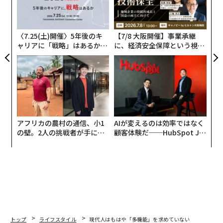
ーション機能が過去の購買履歴のビッグデータを解析し
全
ク
たものであるのに対して、SENSYは「あくまでユーザー
た「
本人の頭の中の“感性”をベースに商品とマッチングに使
〈7.25(土)開催〉5年後のキ
【7/8 大阪開催】事業承継
っている」（前掲の渡辺氏のインタビュー記事）とい
ャリアに「戦略」はあるか。
に、経済安全保障という視点
う。
トップエグゼクティブのキャ
が加わるとき──経営者が問
リアに触れる1日│CAREER S
われる新たな判断軸
UMMIT 2026
「人の感性（センス）を理解する人工知能」がうたい文
句だ。まさに、ユーザー一人ひとりの“専属スタイリス
ト”となる人工知能アプリだろう。
アフリカの農村の通信、小1
AIが変えるのは効率ではなく
AIによる”接客”で顧客のニーズを分析
の壁。2人の挑戦者が手にし
顧客体験だ──HubSpot Ja
た「次なる武器」
panが語る「Grow Better」
最近ユニクロがオンラインストアを一新したことからも
な組織のつくり方
わかる通り、現在、アパレル業界の売上の約8％は、電
子商取引（EC）サイトといわれている。しかもその割合
は、毎年2～3％も向上しているという。
そんなECサイトを中心にした“接客”においても、人工知
トップ
ライフスタイル
現代人はもはや「多機能」を求めていない