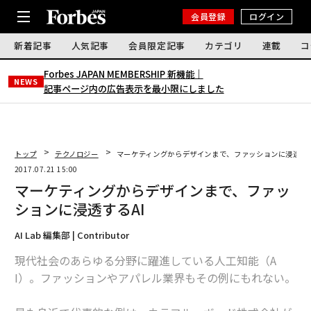
会員登録
ログイン
新着記事
人気記事
会員限定記事
カテゴリ
連載
コ
Forbes JAPAN MEMBERSHIP 新機能｜
NEWS
記事ページ内の広告表示を最小限にしました
トップ
テクノロジー
マーケティングからデザインまで、ファッションに浸透する
2017.07.21 15:00
マーケティングからデザインまで、ファッ
ションに浸透するAI
AI Lab 編集部 | Contributor
現代社会のあらゆる分野に躍進している人工知能（A
I）。ファッションやアパレル業界もその例にもれない。