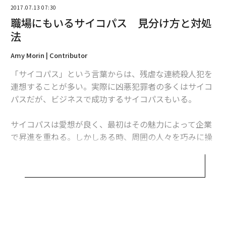
2026年9月号発売中
2017.07.13 07:30
職場にもいるサイコパス 見分け方と対処
法
最新号の購入はこちらから
Amy Morin | Contributor
メンバーシップに登録する
「サイコパス」という言葉からは、残虐な連続殺人犯を
連想することが多い。実際に凶悪犯罪者の多くはサイコ
パスだが、ビジネスで成功するサイコパスもいる。
サイコパスは愛想が良く、最初はその魅力によって企業
関連記事
で昇進を重ねる。しかしある時、周囲の人々を巧みに操
あなたを操るために「サイコパス上司」が取る7つの行動
っていることが明らかになるのだ。
精神的に強い人が「絶対にしない」10のこと
サイコパスと同じ職場で働くと、心身の健康に深刻な影
響を受けてしまいかねない。事前に対策を講じれば、そ
従業員が辞めていく？ 働く人を追い込む10の有害な職場環境
のダメージを一部緩和できる。
履歴書に使うと損する17の「売り文句」、書けばゴミ箱に直行？
職場でのサイコパスの見分け方