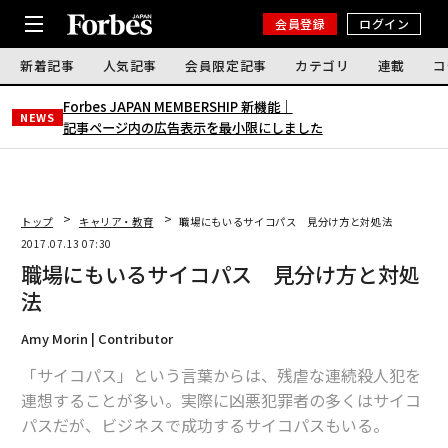
会員登録
ログイン
新着記事
人気記事
会員限定記事
カテゴリ
連載
コ
Forbes JAPAN MEMBERSHIP 新機能｜
NEWS
記事ページ内の広告表示を最小限にしました
トップ
キャリア・教育
職場にもいるサイコパス 見分け方と対処法
2017.07.13 07:30
職場にもいるサイコパス 見分け方と対処
法
Amy Morin | Contributor
「サイコパス」という言葉からは、残虐な連続殺人犯を
連想することが多い。実際に凶悪犯罪者の多くはサイコ
パスだが、ビジネスで成功するサイコパスもいる。