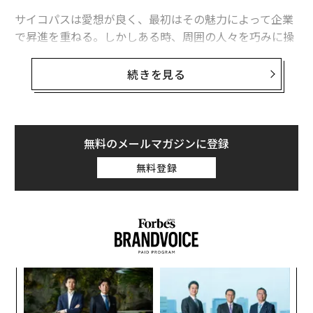
サイコパスは愛想が良く、最初はその魅力によって企業
で昇進を重ねる。しかしある時、周囲の人々を巧みに操
っていることが明らかになるのだ。
続きを見る
サイコパスと同じ職場で働くと、心身の健康に深刻な影
響を受けてしまいかねない。事前に対策を講じれば、そ
のダメージを一部緩和できる。
無料のメールマガジンに登録
無料登録
な
術
た
A