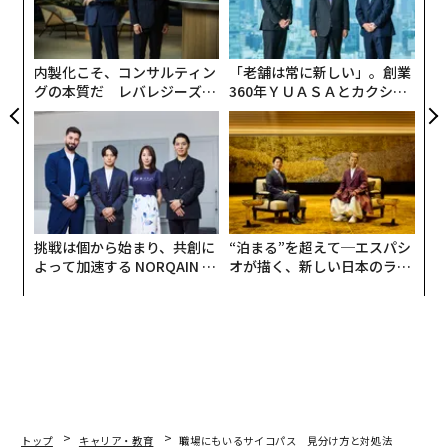
ア
顧客
pa
な
内製化こそ、コンサルティン
「老舗は常に新しい」。創業
グの本質だ レバレジーズが
360年ＹＵＡＳＡとカクシン
実践する、次世代ファームの
CEO田尻望が語る、AIを超え
全貌
る人の価値
挑戦は個から始まり、共創に
“泊まる”を超えて─エスパシ
よって加速する NORQAIN JA
オが描く、新しい日本のラグ
PAN 特別座談会
ジュアリー（中編）
編集＝遠藤宗生
トップ
キャリア・教育
職場にもいるサイコパス 見分け方と対処法