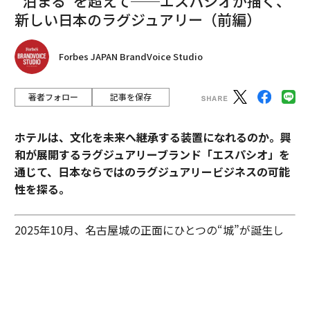
“泊まる”を超えて──エスパシオが描く、
新しい日本のラグジュアリー（前編）
Forbes JAPAN BrandVoice Studio
著者フォロー
記事を保存
ホテルは、文化を未来へ継承する装置になれるのか。興
和が展開するラグジュアリーブランド「エスパシオ」を
通じて、日本ならではのラグジュアリービジネスの可能
性を探る。
2025年10月、名古屋城の正面にひとつの“城”が誕生し
た。あの有名な金のシャチホコこそ冠してはいないが、
石組みの壁の上に、御殿風の建築が積み重ねられたさま
はまさに現代の城。長年、名古屋城を“金城”と呼び親し
んできた名古屋の人々も少なからず驚いたに違いない。