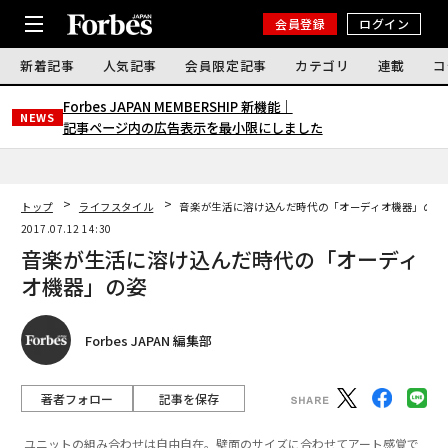
会員登録
ログイン
新着記事
人気記事
会員限定記事
カテゴリ
連載
コ
Forbes JAPAN MEMBERSHIP 新機能｜
NEWS
記事ページ内の広告表示を最小限にしました
トップ
ライフスタイル
音楽が生活に溶け込んだ時代の「オーディオ機器」の姿
2017.07.12 14:30
音楽が生活に溶け込んだ時代の「オーディ
オ機器」の姿
Forbes JAPAN 編集部
著者フォロー
記事を保存
ユニットの組み合わせは自由自在。壁面のサイズに合わせてアート感覚で