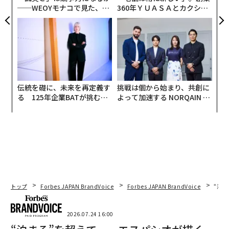
──WEOYモナコで見た、く
360年ＹＵＡＳＡとカクシン
ら寿司の経営哲学
CEO田尻望が語る、AIを超え
る人の価値
伝統を礎に、未来を再定義す
挑戦は個から始まり、共創に
る 125年企業BATが挑むス
よって加速する NORQAIN JA
モークレスな未来
PAN 特別座談会
トップ
Forbes JAPAN BrandVoice
Forbes JAPAN BrandVoice
“泊
2026.07.24 16:00