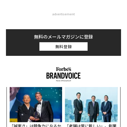
advertisement
無料のメールマガジンに登録
無料登録
パ
技
無
目
防
の
ン
「誠実さ」は競争力になるか
「老舗は常に新しい」。創業