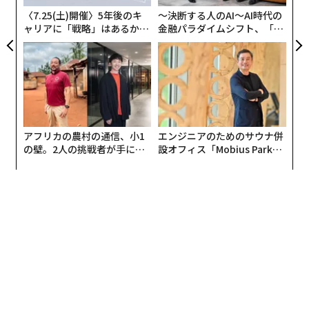
〈7.25(土)開催〉5年後のキ
〜決断する人のAI〜AI時代の
ャリアに「戦略」はあるか。
金融パラダイムシフト、「超
トップエグゼクティブのキャ
個別化」の核心 【MUFG×ウ
リアに触れる1日│CAREER S
ェルスナビ×PwC】
UMMIT 2026
アフリカの農村の通信、小1
エンジニアのためのサウナ併
の壁。2人の挑戦者が手にし
設オフィス「Mobius Park」
た「次なる武器」
がオープン──タマディック
が健康経営を徹底する理由
編集＝上田裕資