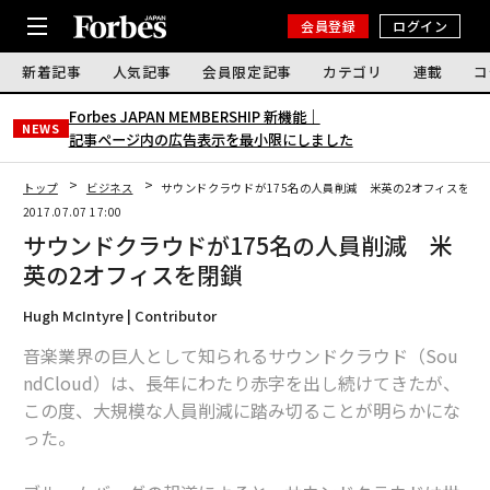
会員登録
ログイン
新着記事
人気記事
会員限定記事
カテゴリ
連載
コ
Forbes JAPAN MEMBERSHIP 新機能｜
NEWS
記事ページ内の広告表示を最小限にしました
トップ
ビジネス
サウンドクラウドが175名の人員削減 米英の2オフィスを閉
2017.07.07 17:00
サウンドクラウドが175名の人員削減 米
英の2オフィスを閉鎖
Hugh McIntyre | Contributor
音楽業界の巨人として知られるサウンドクラウド（Sou
ndCloud）は、長年にわたり赤字を出し続けてきたが、
この度、大規模な人員削減に踏み切ることが明らかにな
った。