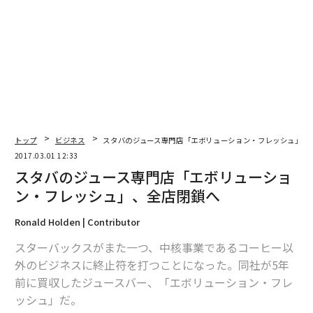
2026年9月号発売中
最新号の購入はこちらから
メンバーシップに登録する
トップ
ビジネス
スタバのジュース専門店「エボリューション・フレッシュ」、
2017.03.01 12:33
スタバのジュース専門店「エボリューショ
ン・フレッシュ」、全店閉鎖へ
関連記事
Ronald Holden | Contributor
スタバのジュース専門店「エボリューション・フレッシュ」、全店閉鎖へ
スターバックスがまた一つ、中核事業であるコーヒー以
優秀な社員が辞めてしまう本当の理由
外のビジネスに終止符を打つことになった。同社が5年
前に買収したジュースバー、「エボリューション・フレ
HMV、カナダの全店舗を閉鎖へ CD販売不振で約50億円の負債
ッシュ」だ。