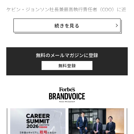
YouTubeで20億再生突破の音楽ビデオ12本 T・スウィフトが2作品
ケビン・ジョンソン社長兼最高執行責任者（COO）に近
麻薬より危険「食べるのをやめられなくなる食品」リスト
くその座を譲るハワード・シュルツ最高経営責任者（CE
O）は2011年、スターバックスのブランドロゴから社名
続きを見る
タグ：
Apple/アップル
を外した。これについてシュルツは当時、「将来に手掛
ける事業が、必ずしもコーヒーに関連したものである必
要がなくなる」と説明していた。
無料のメールマガジンに登録
advertisement
エボリューションがスタバのロゴを使わず、同社からは
無料登録
独立したブランディングを行ってきたことは、皮肉とも
言えるだろう。恐らくそれは、時代を先取りしすぎてい
たかもしれないジュースバーを展開する上での安全策だ
ったのかもしれない。
るか
伝
、く
る
モ
挑
よっ