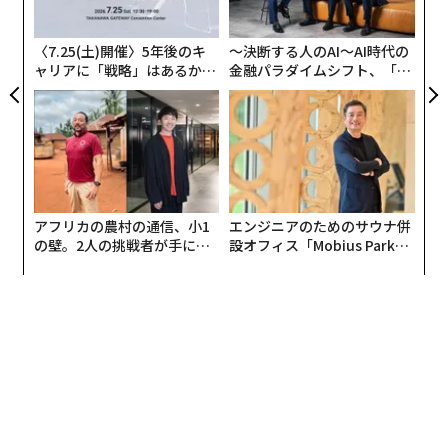
PA
〈7.25(土)開催〉5年後のキ
〜決断する人のAI〜AI時代の
ャリアに「戦略」はあるか。
金融パラダイムシフト、「超
トップエグゼクティブのキャ
個別化」の核心 【MUFG×ウ
リアに触れる1日│CAREER S
ェルスナビ×PwC】
UMMIT 2026
アフリカの農村の通信、小1
エンジニアのためのサウナ併
の壁。2人の挑戦者が手にし
設オフィス「Mobius Park」
た「次なる武器」
がオープン──タマディック
が健康経営を徹底する理由