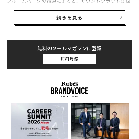
ブルームバーグの報道によると、サウンドクラウドは世
界で従業員の40%を削減するという。同社は現在420名
の社員を抱えており、リストラの対象は175名に及ぶこ
続きを見る
とになる。
サウンドクラウドは既にロンドンとサンフランシスコの
オフィスの閉鎖準備を進めているという。同社の本拠地
無料のメールマガジンに登録
であるベルリンとニューヨークの事務所での業務は継続
無料登録
する。
るか
伝
、く
る
モ
挑
よっ
PA