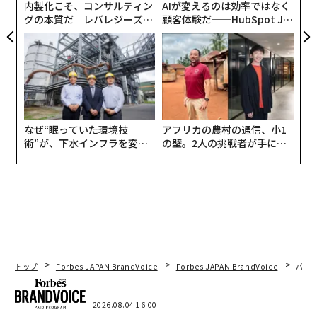
内製化こそ、コンサルティン
AIが変えるのは効率ではなく
グの本質だ レバレジーズが
顧客体験だ──HubSpot Ja
実践する、次世代ファームの
panが語る「Grow Better」
全貌
な組織のつくり方
なぜ“眠っていた環境技
アフリカの農村の通信、小1
術”が、下水インフラを変え
の壁。2人の挑戦者が手にし
たのか──産総研×月島JFE
た「次なる武器」
アクアソリューションの10年
トップ
Forbes JAPAN BrandVoice
Forbes JAPAN BrandVoice
パシ
2026.08.04 16:00