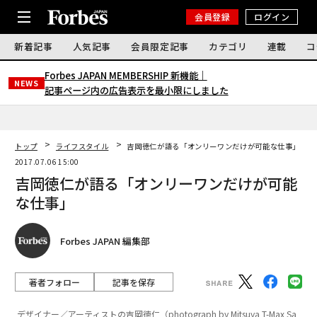
会員登録
ログイン
新着記事
人気記事
会員限定記事
カテゴリ
連載
コ
Forbes JAPAN MEMBERSHIP 新機能｜
NEWS
記事ページ内の広告表示を最小限にしました
トップ
ライフスタイル
吉岡徳仁が語る「オンリーワンだけが可能な仕事」
2017.07.06 15:00
吉岡徳仁が語る「オンリーワンだけが可能
な仕事」
Forbes JAPAN 編集部
著者フォロー
記事を保存
デザイナー／アーティストの吉岡徳仁（photograph by Mitsuya T-Max Sa