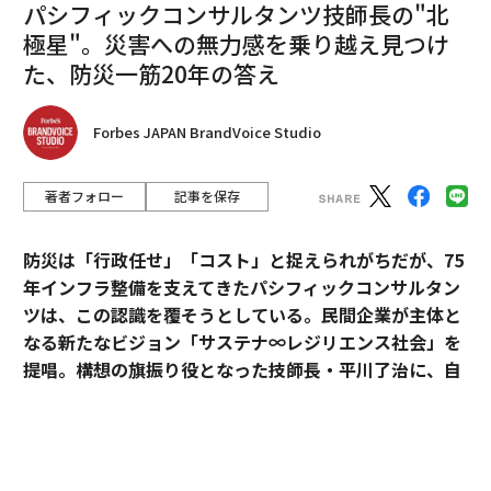
パシフィックコンサルタンツ技師長の"北
極星"。災害への無力感を乗り越え見つけ
た、防災一筋20年の答え
Forbes JAPAN BrandVoice Studio
著者フォロー
記事を保存
防災は「行政任せ」「コスト」と捉えられがちだが、75
年インフラ整備を支えてきたパシフィックコンサルタン
ツは、この認識を覆そうとしている。民間企業が主体と
なる新たなビジョン「サステナ∞レジリエンス社会」を
提唱。構想の旗振り役となった技師長・平川了治に、自
身の思いと共に、ビジョンの要諦を聞いた。
「防災は、企業にとって自分ごとになりきれずにい
る」。防災一筋20年、パシフィックコンサルタンツ技師