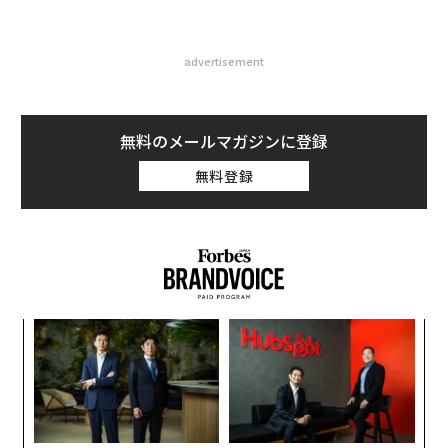
advertisement
無料のメールマガジンに登録
無料登録
〜
織
う
〜
T
金
個
ェ