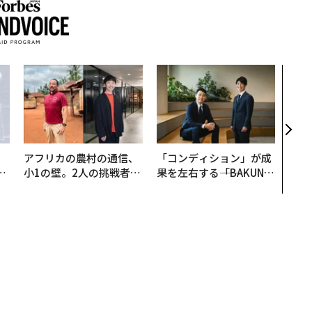
目先
年後
─ア
支援
アフリカの農村の通信、
「コンディション」が成
は
小1の壁。2人の挑戦者が
果を左右する――「BAKUN
ク
手にした「次なる武器」
E」のTENTIALが支える
れ
「挑戦者の明日」
I