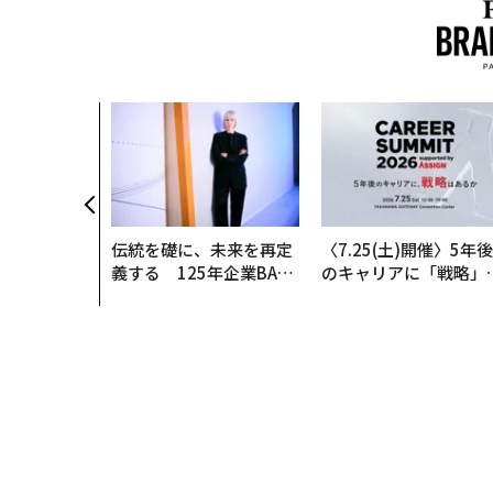
伝統を礎に、未来を再定
〈7.25(土)開催〉5年後
義する 125年企業BAT
のキャリアに「戦略」
が挑むスモークレスな未
あるか。トップエグゼ
来
ティブのキャリアに触
る1日│CAREER SUMM
T 2026