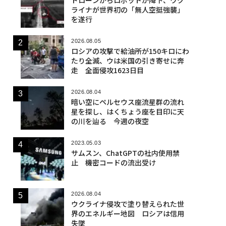
ライナが世界初の「無人空挺強襲」
を遂行
2026.08.05
ロシアの攻撃で給油所が150キロにわ
たり全滅、ウは米国の引き寄せに奔
走 全面侵攻1623日目
2026.08.04
暗い空にペルセウス座流星群の流れ
星を探し、はくちょう座を目印に天
の川を辿る 今週の夜空
2023.05.03
サムスン、ChatGPTの社内使用禁
止 機密コードの流出受け
2026.08.04
ウクライナ侵攻で塗り替えられた世
界のエネルギー地図 ロシアは信用
失墜