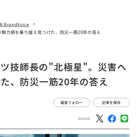
N BrandVoice
の無力感を乗り越え見つけた、防災一筋20年の答え
ツ技師長の"北極星"。災害へ
た、防災一筋20年の答え
著者フォロー
記事を保存